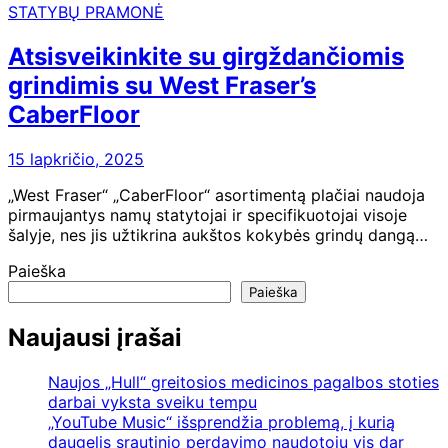
STATYBŲ PRAMONĖ
Atsisveikinkite su girgždančiomis
grindimis su West Fraser’s
CaberFloor
15 lapkričio, 2025
„West Fraser“ „CaberFloor“ asortimentą plačiai naudoja
pirmaujantys namų statytojai ir specifikuotojai visoje
šalyje, nes jis užtikrina aukštos kokybės grindų dangą…
Paieška
Paieška
Naujausi įrašai
Naujos „Hull“ greitosios medicinos pagalbos stoties
darbai vyksta sveiku tempu
„YouTube Music“ išsprendžia problemą, į kurią
daugelis srautinio perdavimo naudotojų vis dar