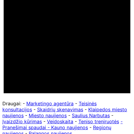
Draugai: -
Marketingo agentūra
-
Teisinės
konsultacijos
-
Skaidrių skenavimas
-
Klaipedos miesto
naujienos
-
Miesto naujienos
-
Saulius Narbutas
-
Įvaizdžio kūrimas
-
Veidoskaita
-
Teniso treniruotės
-
Pranešimai spaudai -
Kauno naujienos
-
Regionų
naujienos
-
Palangos naujienos