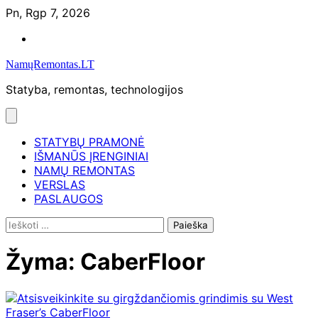
Skip
Pn, Rgp 7, 2026
to
Namų
content
remontas
NamųRemontas.LT
Statyba, remontas, technologijos
STATYBŲ PRAMONĖ
IŠMANŪS ĮRENGINIAI
NAMŲ REMONTAS
VERSLAS
PASLAUGOS
Ieškoti:
Žyma:
CaberFloor