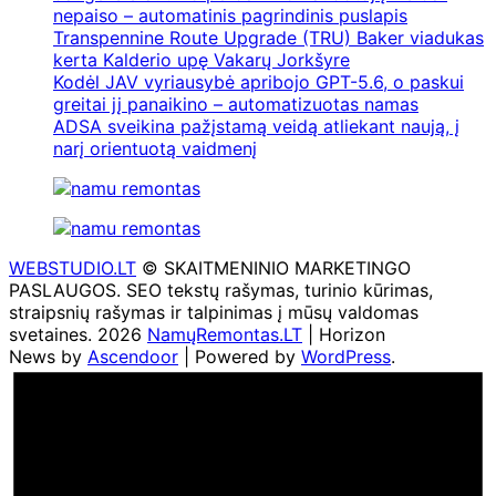
nepaiso – automatinis pagrindinis puslapis
Transpennine Route Upgrade (TRU) Baker viadukas
kerta Kalderio upę Vakarų Jorkšyre
Kodėl JAV vyriausybė apribojo GPT-5.6, o paskui
greitai jį panaikino – automatizuotas namas
ADSA sveikina pažįstamą veidą atliekant naują, į
narį orientuotą vaidmenį
WEBSTUDIO.LT
© SKAITMENINIO MARKETINGO
PASLAUGOS. SEO tekstų rašymas, turinio kūrimas,
straipsnių rašymas ir talpinimas į mūsų valdomas
svetaines. 2026
NamųRemontas.LT
| Horizon
News by
Ascendoor
| Powered by
WordPress
.