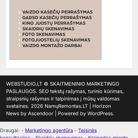
WEBSTUDIO.LT
© SKAITMENINIO MARKETINGO
PASLAUGOS. SEO tekstų rašymas, turinio kūrimas,
straipsnių rašymas ir talpinimas į mūsų valdomas
svetaines. 2026
NamųRemontas.LT
| Horizon
News by
Ascendoor
| Powered by
WordPress
.
Draugai: -
Marketingo agentūra
-
Teisinės
konsultacijos
-
Skaidrių skenavimas
-
Klaipedos miesto