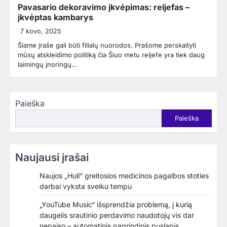
Pavasario dekoravimo įkvėpimas: reljefas –
įkvėptas kambarys
7 kovo, 2025
Šiame įraše gali būti filialų nuorodos. Prašome perskaityti
mūsų atskleidimo politiką čia Šiuo metu reljefe yra tiek daug
laimingų įnoringų…
Paieška
Paieška
Naujausi įrašai
Naujos „Hull“ greitosios medicinos pagalbos stoties
darbai vyksta sveiku tempu
„YouTube Music“ išsprendžia problemą, į kurią
daugelis srautinio perdavimo naudotojų vis dar
nepaiso – automatinis pagrindinis puslapis