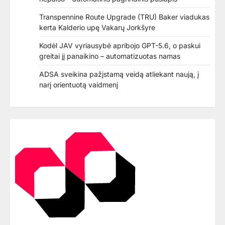
Transpennine Route Upgrade (TRU) Baker viadukas
kerta Kalderio upę Vakarų Jorkšyre
Kodėl JAV vyriausybė apribojo GPT-5.6, o paskui
greitai jį panaikino – automatizuotas namas
ADSA sveikina pažįstamą veidą atliekant naują, į
narį orientuotą vaidmenį