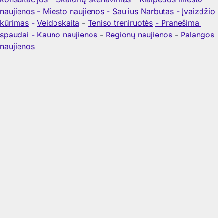
naujienos
-
Miesto naujienos
-
Saulius Narbutas
-
Įvaizdžio
kūrimas
-
Veidoskaita
-
Teniso treniruotės
- Pranešimai
spaudai -
Kauno naujienos
-
Regionų naujienos
-
Palangos
naujienos