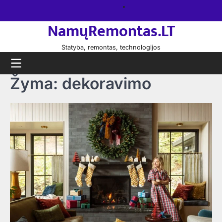
Skip
Namų
to
remontas
NamųRemontas.LT
content
Statyba, remontas, technologijos
Žyma:
dekoravimo