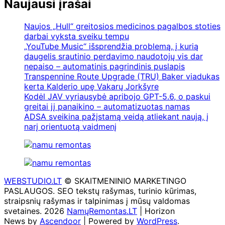
Naujausi įrašai
Naujos „Hull“ greitosios medicinos pagalbos stoties
darbai vyksta sveiku tempu
„YouTube Music“ išsprendžia problemą, į kurią
daugelis srautinio perdavimo naudotojų vis dar
nepaiso – automatinis pagrindinis puslapis
Transpennine Route Upgrade (TRU) Baker viadukas
kerta Kalderio upę Vakarų Jorkšyre
Kodėl JAV vyriausybė apribojo GPT-5.6, o paskui
greitai jį panaikino – automatizuotas namas
ADSA sveikina pažįstamą veidą atliekant naują, į
narį orientuotą vaidmenį
WEBSTUDIO.LT
© SKAITMENINIO MARKETINGO
PASLAUGOS. SEO tekstų rašymas, turinio kūrimas,
straipsnių rašymas ir talpinimas į mūsų valdomas
svetaines. 2026
NamųRemontas.LT
| Horizon
News by
Ascendoor
| Powered by
WordPress
.