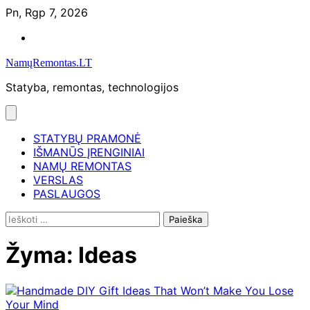
Skip
Pn, Rgp 7, 2026
to
Namų
content
remontas
NamųRemontas.LT
Statyba, remontas, technologijos
STATYBŲ PRAMONĖ
IŠMANŪS ĮRENGINIAI
NAMŲ REMONTAS
VERSLAS
PASLAUGOS
Ieškoti:
Žyma:
Ideas