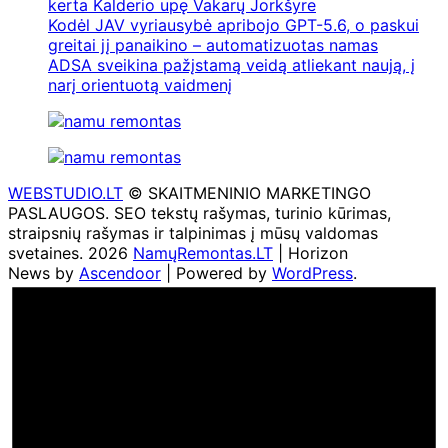
kerta Kalderio upę Vakarų Jorkšyre
Kodėl JAV vyriausybė apribojo GPT-5.6, o paskui
greitai jį panaikino – automatizuotas namas
ADSA sveikina pažįstamą veidą atliekant naują, į
narį orientuotą vaidmenį
WEBSTUDIO.LT
© SKAITMENINIO MARKETINGO
PASLAUGOS. SEO tekstų rašymas, turinio kūrimas,
straipsnių rašymas ir talpinimas į mūsų valdomas
svetaines. 2026
NamųRemontas.LT
| Horizon
News by
Ascendoor
| Powered by
WordPress
.