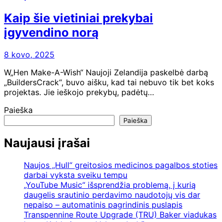
Kaip šie vietiniai prekybai
įgyvendino norą
8 kovo, 2025
W„Hen Make-A-Wish“ Naujoji Zelandija paskelbė darbą
„BuildersCrack“, buvo aišku, kad tai nebuvo tik bet koks
projektas. Jie ieškojo prekybų, padėtų…
Paieška
Paieška
Naujausi įrašai
Naujos „Hull“ greitosios medicinos pagalbos stoties
darbai vyksta sveiku tempu
„YouTube Music“ išsprendžia problemą, į kurią
daugelis srautinio perdavimo naudotojų vis dar
nepaiso – automatinis pagrindinis puslapis
Transpennine Route Upgrade (TRU) Baker viadukas