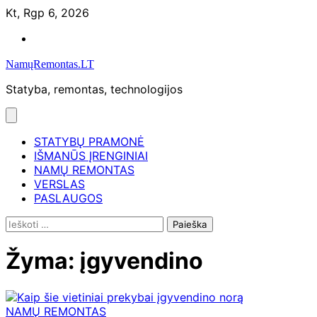
Skip
Kt, Rgp 6, 2026
to
Namų
content
remontas
NamųRemontas.LT
Statyba, remontas, technologijos
STATYBŲ PRAMONĖ
IŠMANŪS ĮRENGINIAI
NAMŲ REMONTAS
VERSLAS
PASLAUGOS
Ieškoti:
Žyma:
įgyvendino
NAMŲ REMONTAS