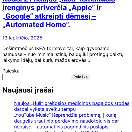
įrenginys priverčia „Apple“ ir
„Google“ atkreipti dėmesį –
„Automated Home“.
13 lapkričio, 2025
Dešimtmečius IKEA formavo tai, kaip gyvename
namuose – nuo ​​minimalistinių baldų iki protingų daiktų
laikymo idėjų, dėl kurių mažos erdvės…
Paieška
Paieška
Naujausi įrašai
Naujos „Hull“ greitosios medicinos pagalbos stoties
darbai vyksta sveiku tempu
„YouTube Music“ išsprendžia problemą, į kurią
daugelis srautinio perdavimo naudotojų vis dar
nepaiso – automatinis pagrindinis puslapis