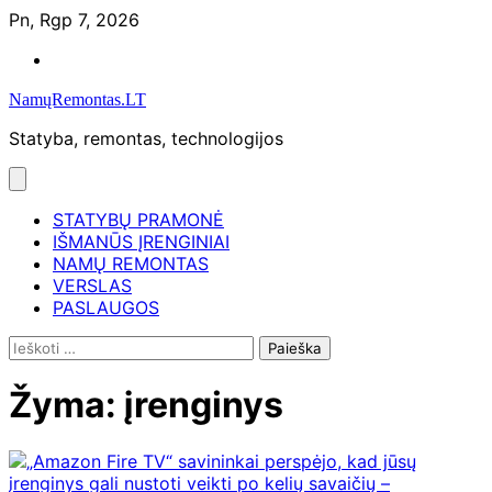
Skip
Pn, Rgp 7, 2026
to
Namų
content
remontas
NamųRemontas.LT
Statyba, remontas, technologijos
STATYBŲ PRAMONĖ
IŠMANŪS ĮRENGINIAI
NAMŲ REMONTAS
VERSLAS
PASLAUGOS
Ieškoti:
Žyma:
įrenginys