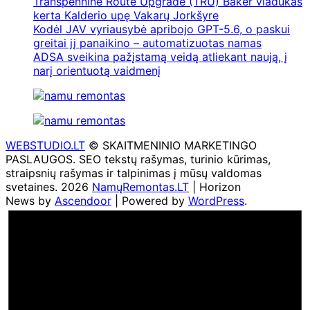
Transpennine Route Upgrade (TRU) Baker viadukas
kerta Kalderio upę Vakarų Jorkšyre
Kodėl JAV vyriausybė apribojo GPT-5.6, o paskui
greitai jį panaikino – automatizuotas namas
ADSA sveikina pažįstamą veidą atliekant naują, į
narį orientuotą vaidmenį
WEBSTUDIO.LT
© SKAITMENINIO MARKETINGO
PASLAUGOS. SEO tekstų rašymas, turinio kūrimas,
straipsnių rašymas ir talpinimas į mūsų valdomas
svetaines. 2026
NamųRemontas.LT
| Horizon
News by
Ascendoor
| Powered by
WordPress
.