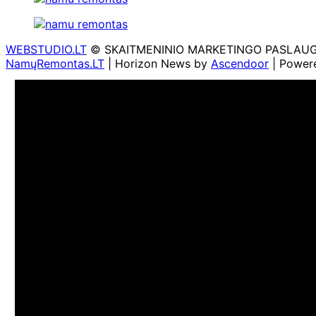
WEBSTUDIO.LT
© SKAITMENINIO MARKETINGO PASLAUGOS. SE
NamųRemontas.LT
| Horizon News by
Ascendoor
| Power