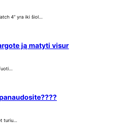
tch 4“ yra iki šiol…
argote ją matyti visur
ifuoti…
į panaudosite????
t turiu…