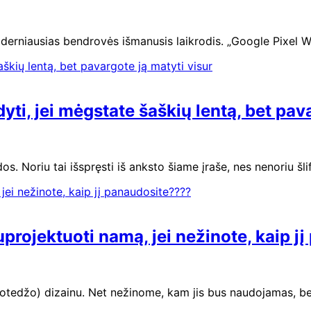
moderniausias bendrovės išmanusis laikrodis. „Google Pixel Wa
dyti, jei mėgstate šaškių lentą, bet pav
os. Noriu tai išspręsti iš anksto šiame įraše, nes nenoriu šl
projektuoti namą, jei nežinote, kaip j
otedžo) dizainu. Net nežinome, kam jis bus naudojamas, be