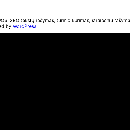
O tekstų rašymas, turinio kūrimas, straipsnių rašymas 
ed by
WordPress
.