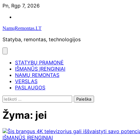
Skip
Pn, Rgp 7, 2026
to
Namų
content
remontas
NamųRemontas.LT
Statyba, remontas, technologijos
STATYBŲ PRAMONĖ
IŠMANŪS ĮRENGINIAI
NAMŲ REMONTAS
VERSLAS
PASLAUGOS
Ieškoti:
Žyma:
jei
IŠMANŪS ĮRENGINIAI