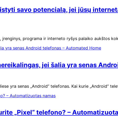
styti savo potencialą, jei jūsų internet
tas, įrenginys, programa ir interneto ryšys palaiko aukštos k
 nereikalingas, jei šalia yra senas An
oliese yra senas „Android“ telefonas. Kai kurie „Android“ tele
eturite „Pixel“ telefono? – Automatizuo