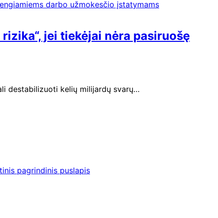
izika“, jei tiekėjai nėra pasiruošę
li destabilizuoti kelių milijardų svarų…
inis pagrindinis puslapis