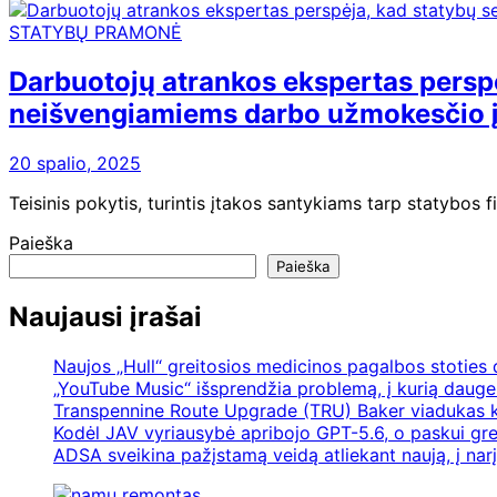
STATYBŲ PRAMONĖ
Darbuotojų atrankos ekspertas perspėja
neišvengiamiems darbo užmokesčio 
20 spalio, 2025
Teisinis pokytis, turintis įtakos santykiams tarp statybos 
Paieška
Paieška
Naujausi įrašai
Naujos „Hull“ greitosios medicinos pagalbos stoties
„YouTube Music“ išsprendžia problemą, į kurią daugel
Transpennine Route Upgrade (TRU) Baker viadukas k
Kodėl JAV vyriausybė apribojo GPT-5.6, o paskui gre
ADSA sveikina pažįstamą veidą atliekant naują, į nar