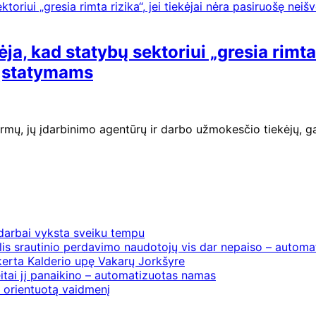
, kad statybų sektoriui „gresia rimta r
įstatymams
firmų, jų įdarbinimo agentūrų ir darbo užmokesčio tiekėjų, ga
 darbai vyksta sveiku tempu
is srautinio perdavimo naudotojų vis dar nepaiso – automat
erta Kalderio upę Vakarų Jorkšyre
itai jį panaikino – automatizuotas namas
į orientuotą vaidmenį