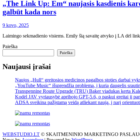
„The Link Up: Em“ naujasis kasdienis karo
galbūt kada nors
9 kovo, 2025
Laimingo sekmadienio visiems. Emily šią savaitę atvyko į LA dėl li
Paieška
Paieška
Naujausi įrašai
Naujos „Hull“ greitosios medicinos pagalbos stoties darbai vyk
„YouTube Music“ išsprendžia problemą, į kurią daugelis srautin
Transpennine Route Upgrade (TRU) Baker viadukas kerta Kald
Kodėl JAV vyriausybė apribojo GPT-5.6, o paskui greitai jį pa
ADSA sveikina pažįstamą veidą atliekant naują, į narį orientuo
WEBSTUDIO.LT
© SKAITMENINIO MARKETINGO PASLAUGOS. SEO te
News by
Ascendoor
| Powered by
WordPress
.