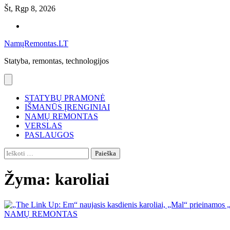
Skip
Št, Rgp 8, 2026
to
Namų
content
remontas
NamųRemontas.LT
Statyba, remontas, technologijos
STATYBŲ PRAMONĖ
IŠMANŪS ĮRENGINIAI
NAMŲ REMONTAS
VERSLAS
PASLAUGOS
Ieškoti:
Žyma:
karoliai
NAMŲ REMONTAS