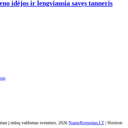
o idėjos ir lengviausia savęs tanneris
pis
s į mūsų valdomas svetaines. 2026
NamųRemontas.LT
| Horizon