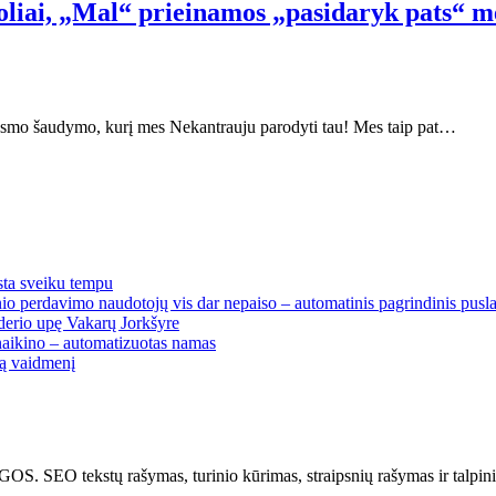
liai, „Mal“ prieinamos „pasidaryk pats“ men
nksmo šaudymo, kurį mes Nekantrauju parodyti tau! Mes taip pat…
sta sveiku tempu
io perdavimo naudotojų vis dar nepaiso – automatinis pagrindinis pusla
erio upę Vakarų Jorkšyre
naikino – automatizuotas namas
tą vaidmenį
kstų rašymas, turinio kūrimas, straipsnių rašymas ir talpinima