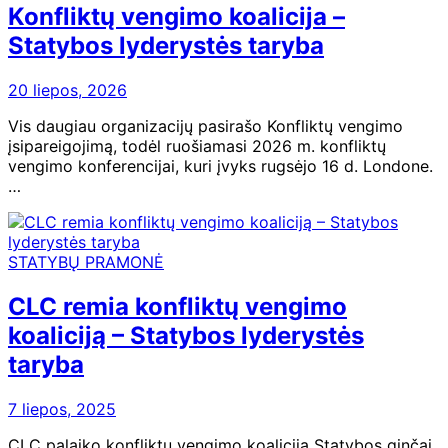
Konfliktų vengimo koalicija –
Statybos lyderystės taryba
20 liepos, 2026
Vis daugiau organizacijų pasirašo Konfliktų vengimo
įsipareigojimą, todėl ruošiamasi 2026 m. konfliktų
vengimo konferencijai, kuri įvyks rugsėjo 16 d. Londone.
…
STATYBŲ PRAMONĖ
CLC remia konfliktų vengimo
koaliciją – Statybos lyderystės
taryba
7 liepos, 2025
CLC palaiko konfliktų vengimo koaliciją Statybos ginčai