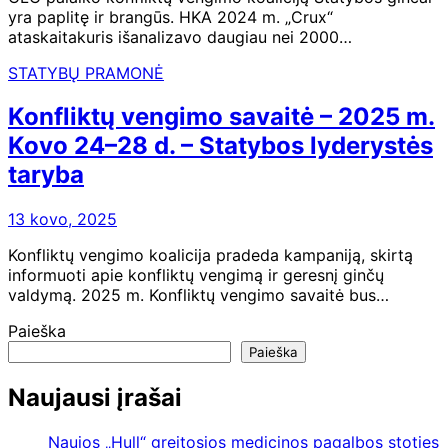
yra paplitę ir brangūs. HKA 2024 m. „Crux“
ataskaitakuris išanalizavo daugiau nei 2000…
STATYBŲ PRAMONĖ
Konfliktų vengimo savaitė – 2025 m.
Kovo 24–28 d. – Statybos lyderystės
taryba
13 kovo, 2025
Konfliktų vengimo koalicija pradeda kampaniją, skirtą
informuoti apie konfliktų vengimą ir geresnį ginčų
valdymą. 2025 m. Konfliktų vengimo savaitė bus…
Paieška
Paieška
Naujausi įrašai
Naujos „Hull“ greitosios medicinos pagalbos stoties