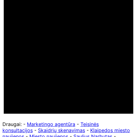
Draugai: -
Marketingo agentūra
-
Teisinės
konsultacijos
-
Skaidrių skenavimas
-
Klaipedos miesto
naujienos
-
Miesto naujienos
-
Saulius Narbutas
-