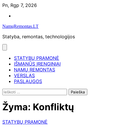
Skip
Pn, Rgp 7, 2026
to
Namų
content
remontas
NamųRemontas.LT
Statyba, remontas, technologijos
STATYBŲ PRAMONĖ
IŠMANŪS ĮRENGINIAI
NAMŲ REMONTAS
VERSLAS
PASLAUGOS
Ieškoti:
Žyma:
Konfliktų
STATYBŲ PRAMONĖ