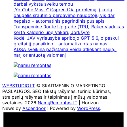
darbai vyksta sveiku tempu
„YouTube Music“ išsprendžia problemą, į kurią
daugelis srautinio perdavimo naudotojų vis dar
nepaiso – automatinis pagrindinis puslapis
Transpennine Route Upgrade (TRU) Baker viadukas
kerta Kalderio upę Vakarų Jorkšyre
Kodėl JAV vyriausybė apribojo GPT-5.6, o paskui
greitai jį panaikino – automatizuotas namas
ADSA sveikina pažįstamą veidą atliekant naują, į
narį orientuotą vaidmenį
WEBSTUDIO.LT
© SKAITMENINIO MARKETINGO
PASLAUGOS. SEO tekstų rašymas, turinio kūrimas,
straipsnių rašymas ir talpinimas į mūsų valdomas
svetaines. 2026
NamųRemontas.LT
| Horizon
News by
Ascendoor
| Powered by
WordPress
.