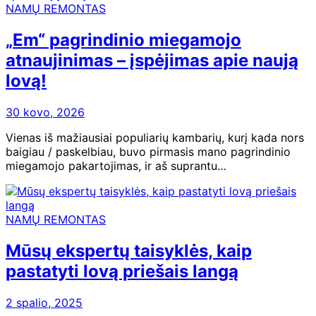
NAMŲ REMONTAS
„Em“ pagrindinio miegamojo
atnaujinimas – įspėjimas apie naują
lovą!
30 kovo, 2026
Vienas iš mažiausiai populiarių kambarių, kurį kada nors
baigiau / paskelbiau, buvo pirmasis mano pagrindinio
miegamojo pakartojimas, ir aš suprantu…
NAMŲ REMONTAS
Mūsų ekspertų taisyklės, kaip
pastatyti lovą priešais langą
2 spalio, 2025