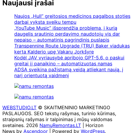
Naujausi įrašai
Naujos „Hull“ greitosios medicinos pagalbos stoties
darbai vyksta sveiku tempu
„YouTube Music“ išsprendžia problemą, į kurią
daugelis srautinio perdavimo naudotojų vis dar
nepaiso – automatinis pagrindinis puslapis
Transpennine Route Upgrade (TRU) Baker viadukas
kerta Kalderio upę Vakarų Jorkšyre
Kodėl JAV vyriausybė apribojo GPT-5.6, o paskui
greitai jį panaikino – automatizuotas namas
ADSA sveikina pažįstamą veidą atliekant naują, į
narį orientuotą vaidmenį
WEBSTUDIO.LT
© SKAITMENINIO MARKETINGO
PASLAUGOS. SEO tekstų rašymas, turinio kūrimas,
straipsnių rašymas ir talpinimas į mūsų valdomas
svetaines. 2026
NamųRemontas.LT
| Horizon
News by
Ascendoor
| Powered by
WordPress
.