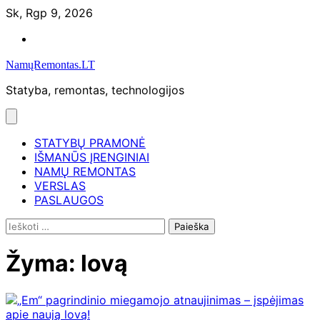
Skip
Sk, Rgp 9, 2026
to
Namų
content
remontas
NamųRemontas.LT
Statyba, remontas, technologijos
STATYBŲ PRAMONĖ
IŠMANŪS ĮRENGINIAI
NAMŲ REMONTAS
VERSLAS
PASLAUGOS
Ieškoti:
Žyma:
lovą