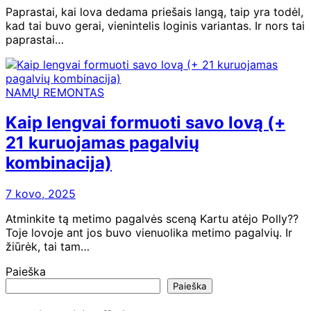
Paprastai, kai lova dedama priešais langą, taip yra todėl,
kad tai buvo gerai, vienintelis loginis variantas. Ir nors tai
paprastai…
NAMŲ REMONTAS
Kaip lengvai formuoti savo lovą (+
21 kuruojamas pagalvių
kombinacija)
7 kovo, 2025
Atminkite tą metimo pagalvės sceną Kartu atėjo Polly??
Toje lovoje ant jos buvo vienuolika metimo pagalvių. Ir
žiūrėk, tai tam…
Paieška
Paieška