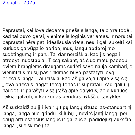
2 spalio, 2025
Paprastai, kai lova dedama priešais langą, taip yra todėl,
kad tai buvo gerai, vienintelis loginis variantas. Ir nors tai
paprastai nėra pati idealiausia vieta, nes ji gali sukelti kai
kuriuos galvūgalio apribojimus, langų apdorojimo
sudėtingumą ir pan., Tai dar nereiškia, kad jis negali
atrodyti nuostabiai. Tiesą sakant, aš šiuo metu padedu
dviem brangiems draugams sudėti savo naują kambarį, o
vienintelis mūsų pasirinkimas buvo pastatyti lovą
priešais langą. Tai reiškia, kad aš galvojau apie visą šią
„lovą priešais langą“ temą tonos ir supratau, kad galiu jį
naudoti ir parašyti visą įrašą apie dalykus, apie kuriuos
reikia galvoti, ir kai kurias bendras nykščio taisykles.
Aš suskaidžiau jį į įvairių tipų langų situacijas-standartinį
langą, langą nuo grindų iki lubų, į neviršijantį langą, per
daug arti esančius langus ir galiausiai padidėjusį aukščio
langą. Įsileiskime į tai …