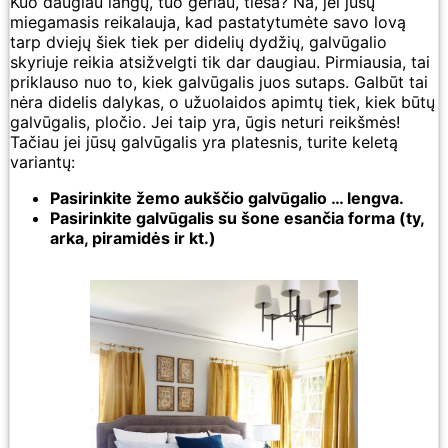
Kuo daugiau langų, tuo geriau, tiesa? Na, jei jūsų
miegamasis reikalauja, kad pastatytumėte savo lovą
tarp dviejų šiek tiek per didelių dydžių, galvūgalio
skyriuje reikia atsižvelgti tik dar daugiau. Pirmiausia, tai
priklauso nuo to, kiek galvūgalis juos sutaps. Galbūt tai
nėra didelis dalykas, o užuolaidos apimtų tiek, kiek būtų
galvūgalis, pločio. Jei taip yra, ūgis neturi reikšmės!
Tačiau jei jūsų galvūgalis yra platesnis, turite keletą
variantų:
Pasirinkite žemo aukščio galvūgalio … lengva.
Pasirinkite galvūgalis su šone esančia forma (ty,
arka, piramidės ir kt.)