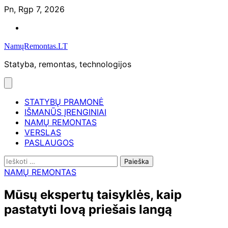
Skip
Pn, Rgp 7, 2026
to
Namų
content
remontas
NamųRemontas.LT
Statyba, remontas, technologijos
STATYBŲ PRAMONĖ
IŠMANŪS ĮRENGINIAI
NAMŲ REMONTAS
VERSLAS
PASLAUGOS
Ieškoti:
NAMŲ REMONTAS
Mūsų ekspertų taisyklės, kaip
pastatyti lovą priešais langą