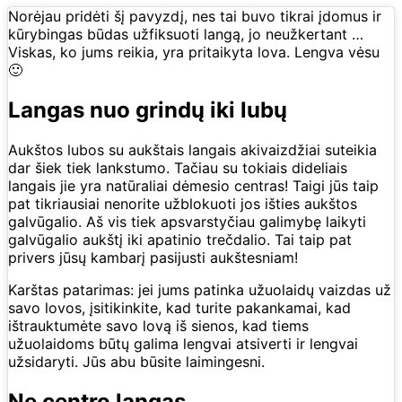
Norėjau pridėti šį pavyzdį, nes tai buvo tikrai įdomus ir
kūrybingas būdas užfiksuoti langą, jo neužkertant …
Viskas, ko jums reikia, yra pritaikyta lova. Lengva vėsu
🙂
Langas nuo grindų iki lubų
Aukštos lubos su aukštais langais akivaizdžiai suteikia
dar šiek tiek lankstumo. Tačiau su tokiais dideliais
langais jie yra natūraliai dėmesio centras! Taigi jūs taip
pat tikriausiai nenorite užblokuoti jos išties aukštos
galvūgalio. Aš vis tiek apsvarstyčiau galimybę laikyti
galvūgalio aukštį iki apatinio trečdalio. Tai taip pat
privers jūsų kambarį pasijusti aukštesniam!
Karštas patarimas: jei jums patinka užuolaidų vaizdas už
savo lovos, įsitikinkite, kad turite pakankamai, kad
ištrauktumėte savo lovą iš sienos, kad tiems
užuolaidoms būtų galima lengvai atsiverti ir lengvai
užsidaryti. Jūs abu būsite laimingesni.
Ne centro langas