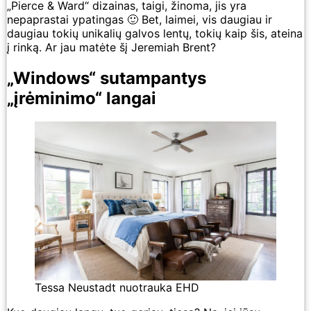
„Pierce & Ward“ dizainas, taigi, žinoma, jis yra
nepaprastai ypatingas 🙂 Bet, laimei, vis daugiau ir
daugiau tokių unikalių galvos lentų, tokių kaip šis, ateina
į rinką. Ar jau matėte šį Jeremiah Brent?
„Windows“ sutampantys
„įrėminimo“ langai
Tessa Neustadt nuotrauka EHD