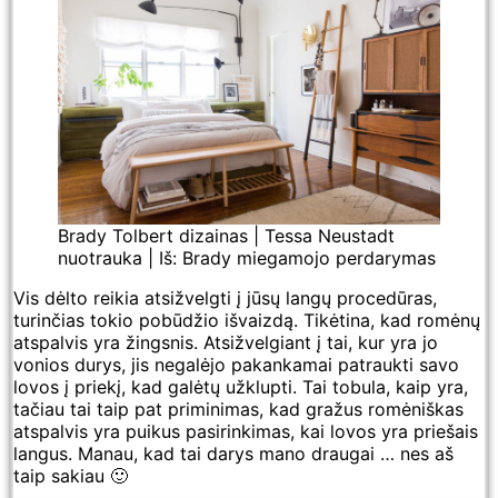
Brady Tolbert dizainas | Tessa Neustadt
nuotrauka | Iš: Brady miegamojo perdarymas
Vis dėlto reikia atsižvelgti į jūsų langų procedūras,
turinčias tokio pobūdžio išvaizdą. Tikėtina, kad romėnų
atspalvis yra žingsnis. Atsižvelgiant į tai, kur yra jo
vonios durys, jis negalėjo pakankamai patraukti savo
lovos į priekį, kad galėtų užklupti. Tai tobula, kaip yra,
tačiau tai taip pat priminimas, kad gražus romėniškas
atspalvis yra puikus pasirinkimas, kai lovos yra priešais
langus. Manau, kad tai darys mano draugai … nes aš
taip sakiau 🙂