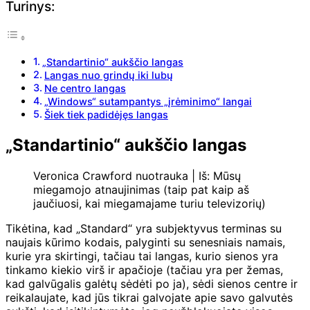
Turinys:
„Standartinio“ aukščio langas
Langas nuo grindų iki lubų
Ne centro langas
„Windows“ sutampantys „įrėminimo“ langai
Šiek tiek padidėjęs langas
„Standartinio“ aukščio langas
Veronica Crawford nuotrauka | Iš: Mūsų
miegamojo atnaujinimas (taip pat kaip aš
jaučiuosi, kai miegamajame turiu televizorių)
Tikėtina, kad „Standard“ yra subjektyvus terminas su
naujais kūrimo kodais, palyginti su senesniais namais,
kurie yra skirtingi, tačiau tai langas, kurio sienos yra
tinkamo kiekio virš ir apačioje (tačiau yra per žemas,
kad galvūgalis galėtų sėdėti po ja), sėdi sienos centre ir
reikalaujate, kad jūs tikrai galvojate apie savo galvutės