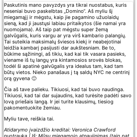
Paskutinis mano pavyzdys yra tikrai nuostabus, kuris
neseniai buvo paskelbtas „Domino“. Aš myliu šį
miegamąjį ir mėgstu, kaip jie pagamino užuolaidų
sieną, kad ji jaustųsi labiau pritaikytos (šie namai yra
nuomojama). Aš taip pat mėgstu super žemą
galvūgalis, kuris vargu ar yra virš kambario palangių.
Tai suteikia maksimalų šviesos kiekį ir neabejotinai
leidžia kambarį pasijusti dar aukštesniam. Be to,
būkime sąžiningi, aš tikiu, kad kai tik vasara pasieks,
viename iš tų langų yra kintamosios srovės blokas,
todėl ši apatinė galvūgalis yra idealus tam, kad tam
būtų vietos. Nieko panašaus į tą saldų NYC ne centrinį
orą gyvena 🙂
Čia aš tave palieku. Tikiuosi, kad tai buvo naudinga.
Tikiuosi, kad tai dar sujaudins, kad turėsite padėti savo
lovą priešais langą. Ir jei turite klausimų, tiesiog
pakomentuokite žemiau.
Myliu tave, reiškia tai.
Atidarymo įvaizdžio kreditai: Veronica Crawford
nuotrauka | Iš: Mūsų miegamojo atnaujinimas (taip pat