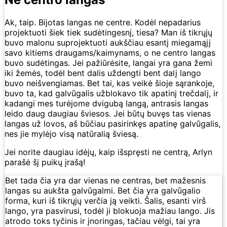
Ak, taip. Bijotas langas ne centre. Kodėl nepadarius
projektuoti šiek tiek sudėtingesnį, tiesa? Man iš tikrųjų
buvo malonu suprojektuoti aukščiau esantį miegamąjį
savo kitiems draugams/kaimynams, o ne centro langas
buvo sudėtingas. Jei pažiūrėsite, langai yra gana žemi
iki žemės, todėl bent dalis uždengti bent dalį lango
buvo neišvengiamas. Bet tai, kas veikė šioje sąrankoje,
buvo ta, kad galvūgalis užblokavo tik apatinį trečdalį, ir
kadangi mes turėjome dvigubą langą, antrasis langas
leido daug daugiau šviesos. Jei būtų buvęs tas vienas
langas už lovos, aš būčiau pasirinkęs apatinę galvūgalis,
nes jie mylėjo visą natūralią šviesą.
Jei norite daugiau idėjų, kaip išspręsti ne centrą, Arlyn
parašė šį puikų įrašą!
Bet tada čia yra dar vienas ne centras, bet mažesnis
langas su aukšta galvūgalmi. Bet čia yra galvūgalio
forma, kuri iš tikrųjų verčia ją veikti. Šalis, esanti virš
lango, yra pasvirusi, todėl ji blokuoja mažiau lango. Jis
atrodo toks tyčinis ir įnoringas, tačiau vėlgi, tai yra