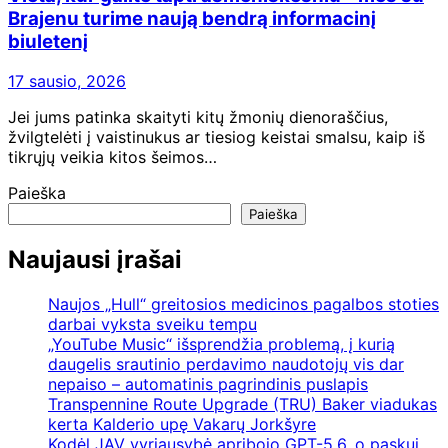
Brajenu turime naują bendrą informacinį
biuletenį
17 sausio, 2026
Jei jums patinka skaityti kitų žmonių dienoraščius,
žvilgtelėti į vaistinukus ar tiesiog keistai smalsu, kaip iš
tikrųjų veikia kitos šeimos…
Paieška
Paieška
Naujausi įrašai
Naujos „Hull“ greitosios medicinos pagalbos stoties
darbai vyksta sveiku tempu
„YouTube Music“ išsprendžia problemą, į kurią
daugelis srautinio perdavimo naudotojų vis dar
nepaiso – automatinis pagrindinis puslapis
Transpennine Route Upgrade (TRU) Baker viadukas
kerta Kalderio upę Vakarų Jorkšyre
Kodėl JAV vyriausybė apribojo GPT-5.6, o paskui