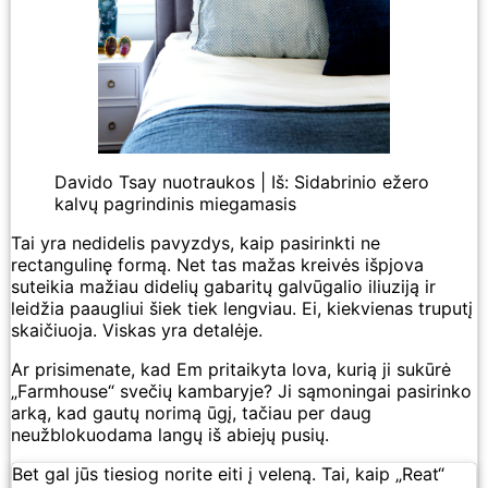
Davido Tsay nuotraukos | Iš: Sidabrinio ežero
kalvų pagrindinis miegamasis
Tai yra nedidelis pavyzdys, kaip pasirinkti ne
rectangulinę formą. Net tas mažas kreivės išpjova
suteikia mažiau didelių gabaritų galvūgalio iliuziją ir
leidžia paaugliui šiek tiek lengviau. Ei, kiekvienas truputį
skaičiuoja. Viskas yra detalėje.
Ar prisimenate, kad Em pritaikyta lova, kurią ji sukūrė
„Farmhouse“ svečių kambaryje? Ji sąmoningai pasirinko
arką, kad gautų norimą ūgį, tačiau per daug
neužblokuodama langų iš abiejų pusių.
Bet gal jūs tiesiog norite eiti į veleną. Tai, kaip „Reat“