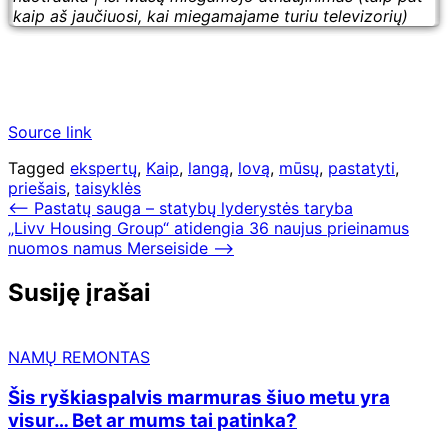
kaip aš jaučiuosi, kai miegamajame turiu televizorių)
Source link
Tagged
ekspertų
,
Kaip
,
langą
,
lovą
,
mūsų
,
pastatyti
,
priešais
,
taisyklės
Navigacija
⟵
Pastatų sauga – statybų lyderystės taryba
„Livv Housing Group“ atidengia 36 naujus prieinamus
tarp
nuomos namus Merseiside
⟶
įrašų
Susiję įrašai
NAMŲ REMONTAS
Šis ryškiaspalvis marmuras šiuo metu yra
visur… Bet ar mums tai patinka?