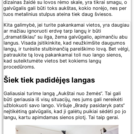
dizainas žaidė su lovos rėmo skale, yra tikrai smagu, o
galvūgalis gali būti toks aukštas, kokio norėjo, nes per
tuos metalinius stulpus ateina tiek daug šviesos.
Kita galimybė, jei turite pakankamai vietos, yra daugiau
ar mažiau ignoruoti erdvę tarp langų ir būti
„dramatiškiau“ su ilga, žema galvūgalio, apimančiu abu
langus. Visada įsitikinkite, kad neužkimšite daugumos
langų, ir turėsite stulbinančią pareiškimo lovą. Bet vėlgi,
patraukite tą lovą pakankamai toli nuo lango sienos,
kad suteiktumėte vietos bet kokiems langų
procedūroms.
Šiek tiek padidėjęs langas
Galiausiai turime langą „Aukštai nuo žemės“. Tai gali
būti geriausia iš visų situacijų, nes jums gali nereikėti
užblokuoti savo lango. Viršuje „Brady pasidaryk pats“
neįtikėtiną galvūgalis, kad ji galėtų puikiai sėdėti po jo
langu, kartu apimdamas sienos plotį. Tai taip gerai.