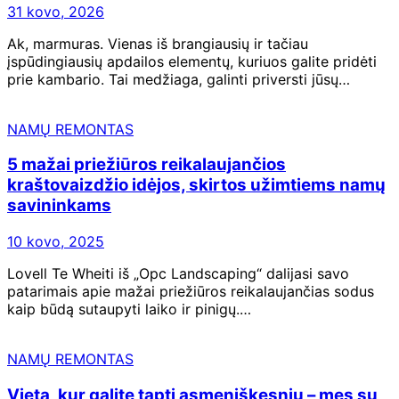
31 kovo, 2026
Ak, marmuras. Vienas iš brangiausių ir tačiau
įspūdingiausių apdailos elementų, kuriuos galite pridėti
prie kambario. Tai medžiaga, galinti priversti jūsų…
NAMŲ REMONTAS
5 mažai priežiūros reikalaujančios
kraštovaizdžio idėjos, skirtos užimtiems namų
savininkams
10 kovo, 2025
Lovell Te Wheiti iš „Opc Landscaping“ dalijasi savo
patarimais apie mažai priežiūros reikalaujančias sodus
kaip būdą sutaupyti laiko ir pinigų.…
NAMŲ REMONTAS
Vieta, kur galite tapti asmeniškesniu – mes su