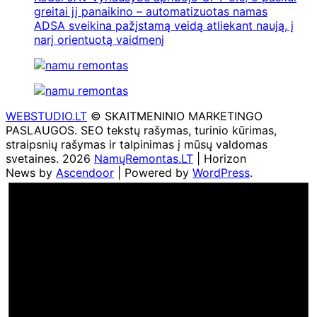
greitai jį panaikino – automatizuotas namas
ADSA sveikina pažįstamą veidą atliekant naują, į
narį orientuotą vaidmenį
WEBSTUDIO.LT
© SKAITMENINIO MARKETINGO
PASLAUGOS. SEO tekstų rašymas, turinio kūrimas,
straipsnių rašymas ir talpinimas į mūsų valdomas
svetaines. 2026
NamųRemontas.LT
| Horizon
News by
Ascendoor
| Powered by
WordPress
.