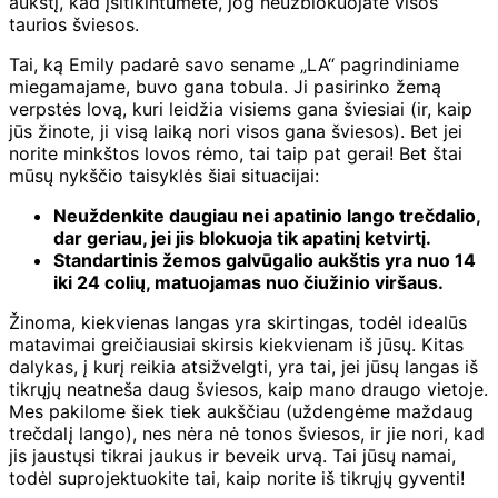
aukštį, kad įsitikintumėte, jog neužblokuojate visos
taurios šviesos.
Tai, ką Emily padarė savo sename „LA“ pagrindiniame
miegamajame, buvo gana tobula. Ji pasirinko žemą
verpstės lovą, kuri leidžia visiems gana šviesiai (ir, kaip
jūs žinote, ji visą laiką nori visos gana šviesos). Bet jei
norite minkštos lovos rėmo, tai taip pat gerai! Bet štai
mūsų nykščio taisyklės šiai situacijai:
Neuždenkite daugiau nei apatinio lango trečdalio,
dar geriau, jei jis blokuoja tik apatinį ketvirtį.
Standartinis žemos galvūgalio aukštis yra nuo 14
iki 24 colių, matuojamas nuo čiužinio viršaus.
Žinoma, kiekvienas langas yra skirtingas, todėl idealūs
matavimai greičiausiai skirsis kiekvienam iš jūsų. Kitas
dalykas, į kurį reikia atsižvelgti, yra tai, jei jūsų langas iš
tikrųjų neatneša daug šviesos, kaip mano draugo vietoje.
Mes pakilome šiek tiek aukščiau (uždengėme maždaug
trečdalį lango), nes nėra nė tonos šviesos, ir jie nori, kad
jis jaustųsi tikrai jaukus ir beveik urvą. Tai jūsų namai,
todėl suprojektuokite tai, kaip norite iš tikrųjų gyventi!