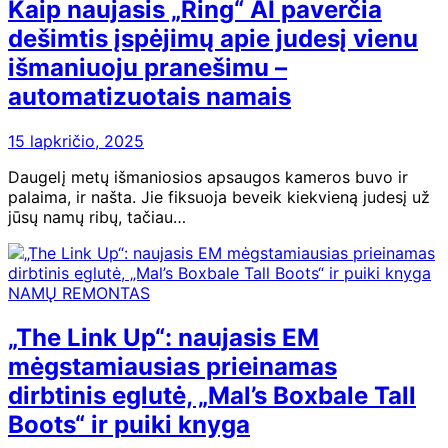
Kaip naujasis „Ring“ AI paverčia
dešimtis įspėjimų apie judesį vienu
išmaniuoju pranešimu –
automatizuotais namais
15 lapkričio, 2025
Daugelį metų išmaniosios apsaugos kameros buvo ir
palaima, ir našta. Jie fiksuoja beveik kiekvieną judesį už
jūsų namų ribų, tačiau…
NAMŲ REMONTAS
„The Link Up“: naujasis EM
mėgstamiausias prieinamas
dirbtinis eglutė, „Mal’s Boxbale Tall
Boots“ ir puiki knyga