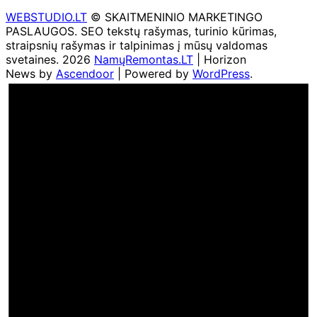
WEBSTUDIO.LT
© SKAITMENINIO MARKETINGO
PASLAUGOS. SEO tekstų rašymas, turinio kūrimas,
straipsnių rašymas ir talpinimas į mūsų valdomas
svetaines. 2026
NamųRemontas.LT
| Horizon
News by
Ascendoor
| Powered by
WordPress
.