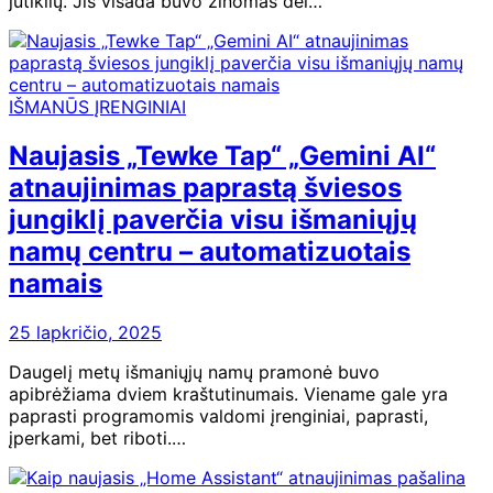
jutiklių. Jis visada buvo žinomas dėl…
IŠMANŪS ĮRENGINIAI
Naujasis „Tewke Tap“ „Gemini AI“
atnaujinimas paprastą šviesos
jungiklį paverčia visu išmaniųjų
namų centru – automatizuotais
namais
25 lapkričio, 2025
Daugelį metų išmaniųjų namų pramonė buvo
apibrėžiama dviem kraštutinumais. Viename gale yra
paprasti programomis valdomi įrenginiai, paprasti,
įperkami, bet riboti.…