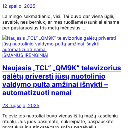
12 spalio, 2025
Laimingo sekmadienio, visi. Tai buvo dar viena ūglių
savaitė, nes berniuk, ar mes ruošiamės/sunkiai einame
per pastaruosius tris metų mėnesius.…
IŠMANŪS ĮRENGINIAI
Naujasis „TCL“ „QM9K“ televizorius
galėtų priversti jūsų nuotolinio
valdymo pultą amžinai išnykti –
automatizuoti namai
23 rugsėjo, 2025
Televizijos nuotoliai buvo vienas iš tų mažų kasdienių
ritualų. Jūs juos pasiimate, nukreipiate, paspauskite
mygtukus ir sutinkate tarp sofos pagalvėlių.…