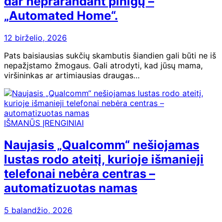
dar neprarandant pinigų –
„Automated Home“.
12 birželio, 2026
Pats baisiausias sukčių skambutis šiandien gali būti ne iš
nepažįstamo žmogaus. Gali atrodyti, kad jūsų mama,
viršininkas ar artimiausias draugas…
IŠMANŪS ĮRENGINIAI
Naujasis „Qualcomm“ nešiojamas
lustas rodo ateitį, kurioje išmanieji
telefonai nebėra centras –
automatizuotas namas
5 balandžio, 2026