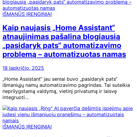
IŠMANŪS ĮRENGINIAI
Kaip naujasis „Home Assistant“
atnaujinimas pašalina blogiausią
„pasidaryk pats“ automatizavimo
problemą – automatizuotas namas
18 lapkričio, 2025
„Home Assistant“ jau seniai buvo „pasidaryk pats“
išmaniųjų namų automatizavimo pagrindas. Tai suteikia
neprilygstamą valdymą, vietinį privatumą ir laisvę
integruoti…
IŠMANŪS ĮRENGINIAI