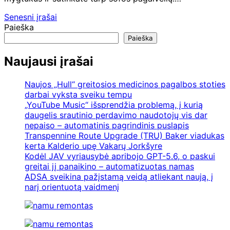
Navigacija
Senesni įrašai
Paieška
tarp
Paieška
įrašų
Naujausi įrašai
Naujos „Hull“ greitosios medicinos pagalbos stoties
darbai vyksta sveiku tempu
„YouTube Music“ išsprendžia problemą, į kurią
daugelis srautinio perdavimo naudotojų vis dar
nepaiso – automatinis pagrindinis puslapis
Transpennine Route Upgrade (TRU) Baker viadukas
kerta Kalderio upę Vakarų Jorkšyre
Kodėl JAV vyriausybė apribojo GPT-5.6, o paskui
greitai jį panaikino – automatizuotas namas
ADSA sveikina pažįstamą veidą atliekant naują, į
narį orientuotą vaidmenį