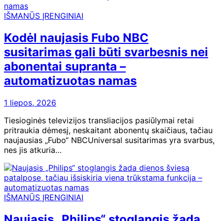
IŠMANŪS ĮRENGINIAI
Kodėl naujasis Fubo NBC
susitarimas gali būti svarbesnis nei
abonentai supranta –
automatizuotas namas
1 liepos, 2026
Tiesioginės televizijos transliacijos pasiūlymai retai
pritraukia dėmesį, neskaitant abonentų skaičiaus, tačiau
naujausias „Fubo“ NBCUniversal susitarimas yra svarbus,
nes jis atkuria…
IŠMANŪS ĮRENGINIAI
Naujasis „Philips“ stoglangis žada