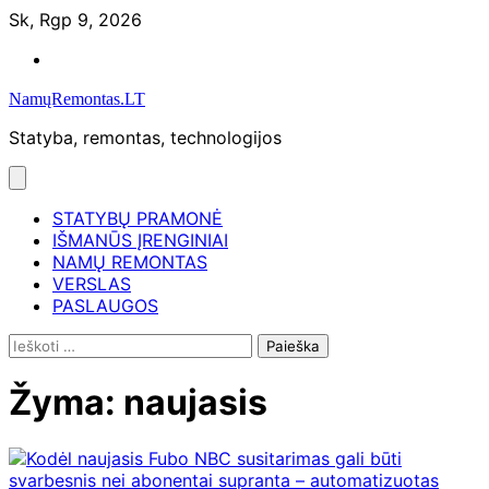
Skip
Sk, Rgp 9, 2026
to
Namų
content
remontas
NamųRemontas.LT
Statyba, remontas, technologijos
STATYBŲ PRAMONĖ
IŠMANŪS ĮRENGINIAI
NAMŲ REMONTAS
VERSLAS
PASLAUGOS
Ieškoti:
Žyma:
naujasis