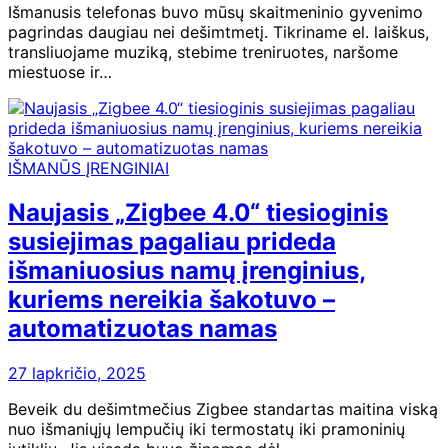
Išmanusis telefonas buvo mūsų skaitmeninio gyvenimo
pagrindas daugiau nei dešimtmetį. Tikriname el. laiškus,
transliuojame muziką, stebime treniruotes, naršome
miestuose ir…
IŠMANŪS ĮRENGINIAI
Naujasis „Zigbee 4.0“ tiesioginis
susiejimas pagaliau prideda
išmaniuosius namų įrenginius,
kuriems nereikia šakotuvo –
automatizuotas namas
27 lapkričio, 2025
Beveik du dešimtmečius Zigbee standartas maitina viską
nuo išmaniųjų lempučių iki termostatų iki pramoninių