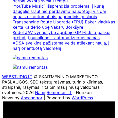
darbai vyksta sveiku tempu
„YouTube Music“ išsprendžia problemą, į kurią
daugelis srautinio perdavimo naudotojų vis dar
nepaiso – automatinis pagrindinis puslapis
Transpennine Route Upgrade (TRU) Baker viadukas
kerta Kalderio upę Vakarų Jorkšyre
Kodėl JAV vyriausybė apribojo GPT-5.6, o paskui
greitai jį panaikino – automatizuotas namas
ADSA sveikina pažįstamą veidą atliekant naują, į
narį orientuotą vaidmenį
WEBSTUDIO.LT
© SKAITMENINIO MARKETINGO
PASLAUGOS. SEO tekstų rašymas, turinio kūrimas,
straipsnių rašymas ir talpinimas į mūsų valdomas
svetaines. 2026
NamųRemontas.LT
| Horizon
News by
Ascendoor
| Powered by
WordPress
.