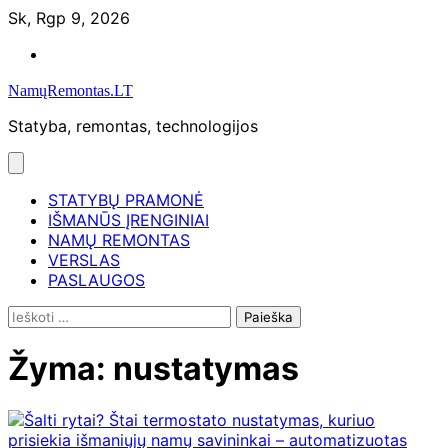
Skip
Sk, Rgp 9, 2026
to
Namų
content
remontas
NamųRemontas.LT
Statyba, remontas, technologijos
STATYBŲ PRAMONĖ
IŠMANŪS ĮRENGINIAI
NAMŲ REMONTAS
VERSLAS
PASLAUGOS
Ieškoti:
Žyma:
nustatymas