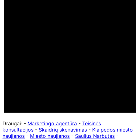
Draugai: -
Marketingo agentūra
-
Teisinės
konsultacijos
-
Skaidrių skenavimas
-
Klaipedos miesto
naujienos
-
Miesto naujienos
-
Saulius Narbutas
-