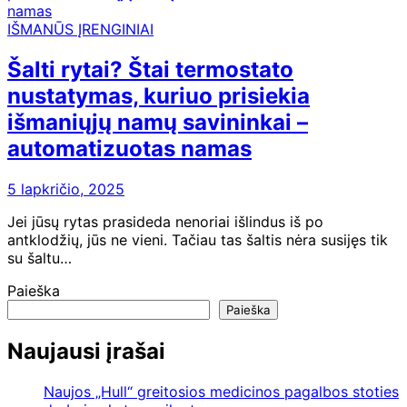
IŠMANŪS ĮRENGINIAI
Šalti rytai? Štai termostato
nustatymas, kuriuo prisiekia
išmaniųjų namų savininkai –
automatizuotas namas
5 lapkričio, 2025
Jei jūsų rytas prasideda nenoriai išlindus iš po
antklodžių, jūs ne vieni. Tačiau tas šaltis nėra susijęs tik
su šaltu…
Paieška
Paieška
Naujausi įrašai
Naujos „Hull“ greitosios medicinos pagalbos stoties