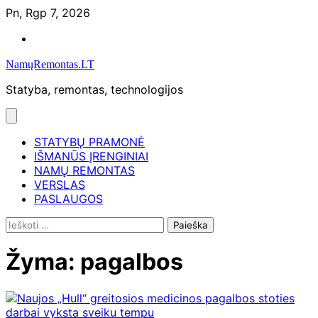
Skip
Pn, Rgp 7, 2026
to
Namų
content
remontas
NamųRemontas.LT
Statyba, remontas, technologijos
STATYBŲ PRAMONĖ
IŠMANŪS ĮRENGINIAI
NAMŲ REMONTAS
VERSLAS
PASLAUGOS
Ieškoti:
Žyma:
pagalbos