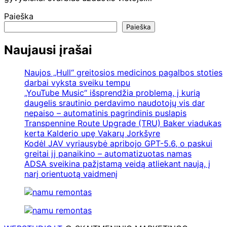
Paieška
Paieška
Naujausi įrašai
Naujos „Hull“ greitosios medicinos pagalbos stoties
darbai vyksta sveiku tempu
„YouTube Music“ išsprendžia problemą, į kurią
daugelis srautinio perdavimo naudotojų vis dar
nepaiso – automatinis pagrindinis puslapis
Transpennine Route Upgrade (TRU) Baker viadukas
kerta Kalderio upę Vakarų Jorkšyre
Kodėl JAV vyriausybė apribojo GPT-5.6, o paskui
greitai jį panaikino – automatizuotas namas
ADSA sveikina pažįstamą veidą atliekant naują, į
narį orientuotą vaidmenį