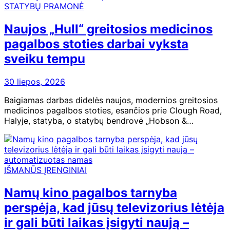
STATYBŲ PRAMONĖ
Naujos „Hull“ greitosios medicinos
pagalbos stoties darbai vyksta
sveiku tempu
30 liepos, 2026
Baigiamas darbas didelės naujos, modernios greitosios
medicinos pagalbos stoties, esančios prie Clough Road,
Halyje, statyba, o statybų bendrovė „Hobson &…
IŠMANŪS ĮRENGINIAI
Namų kino pagalbos tarnyba
perspėja, kad jūsų televizorius lėtėja
ir gali būti laikas įsigyti naują –