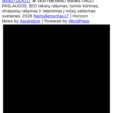
WEBSTUDIO.LT
© SKAITMENINIO MARKETINGO
PASLAUGOS. SEO tekstų rašymas, turinio kūrimas,
straipsnių rašymas ir talpinimas į mūsų valdomas
svetaines. 2026
NamųRemontas.LT
| Horizon
News by
Ascendoor
| Powered by
WordPress
.