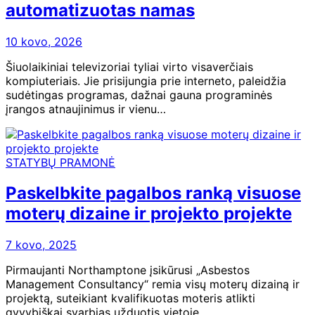
automatizuotas namas
10 kovo, 2026
Šiuolaikiniai televizoriai tyliai virto visaverčiais
kompiuteriais. Jie prisijungia prie interneto, paleidžia
sudėtingas programas, dažnai gauna programinės
įrangos atnaujinimus ir vienu…
STATYBŲ PRAMONĖ
Paskelbkite pagalbos ranką visuose
moterų dizaine ir projekto projekte
7 kovo, 2025
Pirmaujanti Northamptone įsikūrusi „Asbestos
Management Consultancy“ remia visų moterų dizainą ir
projektą, suteikiant kvalifikuotas moteris atlikti
gyvybiškai svarbias užduotis vietoje.…