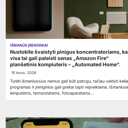
IŠMANŪS ĮRENGINIAI
Nustokite švaistyti pinigus koncentratoriams, ka
visa tai gali paleisti senas „Amazon Fire“
planšetinis kompiuteris – „Automated Home“.
10 kovo, 2026
Turėti išmaniuosius namus gali būti patogu, tačiau valdyti keli
programas ir įrenginius gali greitai tapti neįveikiama. Išmanio
lemputėms, termostatams, fotoaparatams…