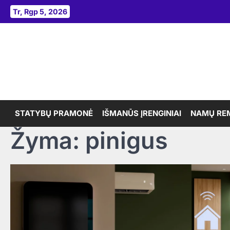
Skip
Tr, Rgp 5, 2026
to
content
STATYBŲ PRAMONĖ
IŠMANŪS ĮRENGINIAI
NAMŲ RE
Žyma:
pinigus