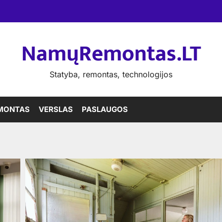
NamųRemontas.LT
Statyba, remontas, technologijos
MONTAS
VERSLAS
PASLAUGOS