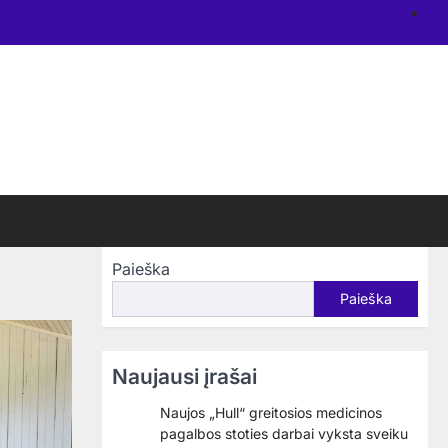
N
re
Paieška
Paieška
Naujausi įrašai
Naujos „Hull“ greitosios medicinos
pagalbos stoties darbai vyksta sveiku