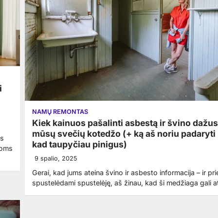
i
NAMŲ REMONTAS
Kiek kainuos pašalinti asbestą ir švino dažus
mūsų svečių kotedžo (+ ką aš noriu padaryti 
as
kad taupyčiau pinigus)
sioms
9 spalio, 2025
Gerai, kad jums ateina švino ir asbesto informacija – ir pri
spustelėdami spustelėję, aš žinau, kad ši medžiaga gali 