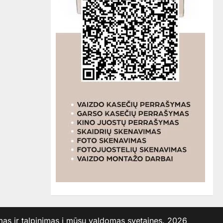
 ir talpinimas į mūsų valdomas svetaines. 2026