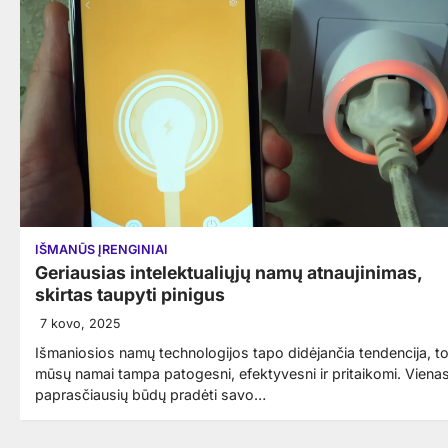
IŠMANŪS ĮRENGINIAI
Geriausias intelektualiųjų namų atnaujinimas,
skirtas taupyti pinigus
7 kovo, 2025
Išmaniosios namų technologijos tapo didėjančia tendencija, t
mūsų namai tampa patogesni, efektyvesni ir pritaikomi. Vienas
paprasčiausių būdų pradėti savo…