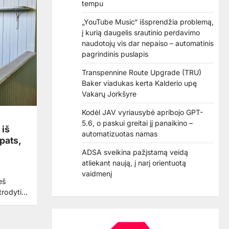
tempu
„YouTube Music“ išsprendžia problemą,
į kurią daugelis srautinio perdavimo
naudotojų vis dar nepaiso – automatinis
pagrindinis puslapis
Transpennine Route Upgrade (TRU)
Baker viadukas kerta Kalderio upę
Vakarų Jorkšyre
Kodėl JAV vyriausybė apribojo GPT-
5.6, o paskui greitai jį panaikino –
 iš
automatizuotas namas
pats,
ADSA sveikina pažįstamą veidą
atliekant naują, į narį orientuotą
vaidmenį
eš
atrodyti…