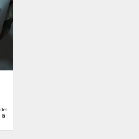
odėl
 iš