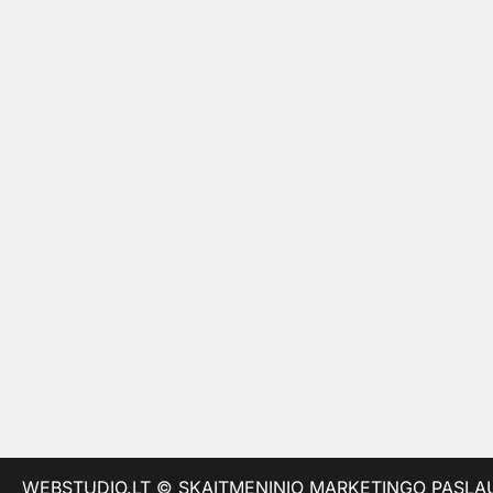
WEBSTUDIO.LT
© SKAITMENINIO MARKETINGO PASLAUGOS. 