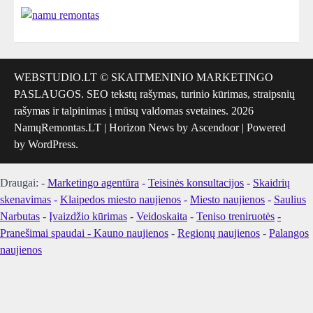
WEBSTUDIO.LT
© SKAITMENINIO MARKETINGO
PASLAUGOS. SEO tekstų rašymas, turinio kūrimas, straipsnių
rašymas ir talpinimas į mūsų valdomas svetaines. 2026
NamųRemontas.LT
| Horizon News by
Ascendoor
| Powered
by
WordPress
.
Draugai: -
Marketingo agentūra
-
Teisinės konsultacijos
-
Skaidrių
skenavimas
-
Klaipedos miesto naujienos
-
Miesto naujienos
-
Saulius
Narbutas
-
Įvaizdžio kūrimas
-
Veidoskaita
-
Teniso treniruotės
-
Pranešimai spaudai -
Kauno naujienos
-
Regionų naujienos
-
Palangos
naujienos