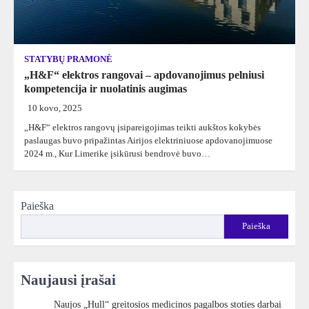
STATYBŲ PRAMONĖ
„H&F“ elektros rangovai – apdovanojimus pelniusi
kompetencija ir nuolatinis augimas
10 kovo, 2025
„H&F“ elektros rangovų įsipareigojimas teikti aukštos kokybės
paslaugas buvo pripažintas Airijos elektriniuose apdovanojimuose
2024 m., Kur Limerike įsikūrusi bendrovė buvo…
Paieška
Paieška
Naujausi įrašai
Naujos „Hull“ greitosios medicinos pagalbos stoties darbai