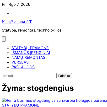
Skip
Pn, Rgp 7, 2026
to
Namų
content
remontas
NamųRemontas.LT
Statyba, remontas, technologijos
STATYBŲ PRAMONĖ
IŠMANŪS ĮRENGINIAI
NAMŲ REMONTAS
VERSLAS
PASLAUGOS
Ieškoti:
Žyma:
stogdengius
STATYBŲ PRAMONĖ