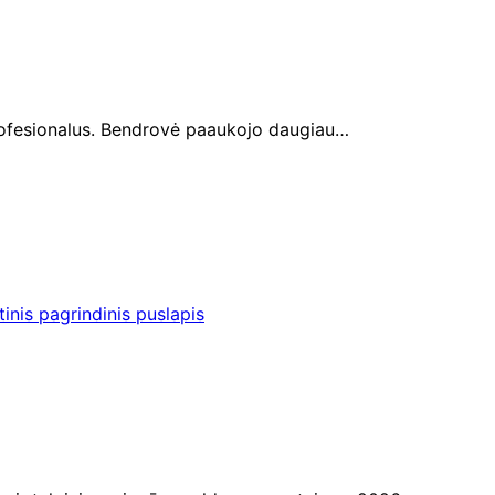
rofesionalus. Bendrovė paaukojo daugiau…
inis pagrindinis puslapis