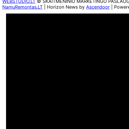
WEBSTUDIO.LT
© SKAITMENINIO MARKETINGO PASLAUGOS. SE
NamųRemontas.LT
| Horizon News by
Ascendoor
| Power