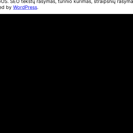
O tekstų rašymas, turinio kūrimas, straipsnių rašymas 
ed by
WordPress
.