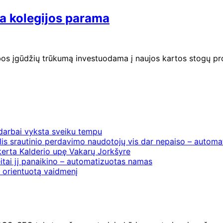
a kolegijos parama
ybos įgūdžių trūkumą investuodama į naujos kartos stogų p
 darbai vyksta sveiku tempu
is srautinio perdavimo naudotojų vis dar nepaiso – automat
erta Kalderio upę Vakarų Jorkšyre
itai jį panaikino – automatizuotas namas
į orientuotą vaidmenį