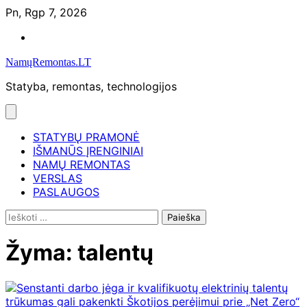
Skip
Pn, Rgp 7, 2026
to
Namų
content
remontas
NamųRemontas.LT
Statyba, remontas, technologijos
STATYBŲ PRAMONĖ
IŠMANŪS ĮRENGINIAI
NAMŲ REMONTAS
VERSLAS
PASLAUGOS
Ieškoti:
Žyma:
talentų