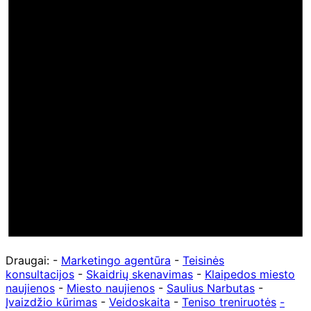
Draugai: -
Marketingo agentūra
-
Teisinės
konsultacijos
-
Skaidrių skenavimas
-
Klaipedos miesto
naujienos
-
Miesto naujienos
-
Saulius Narbutas
-
Įvaizdžio kūrimas
-
Veidoskaita
-
Teniso treniruotės
-