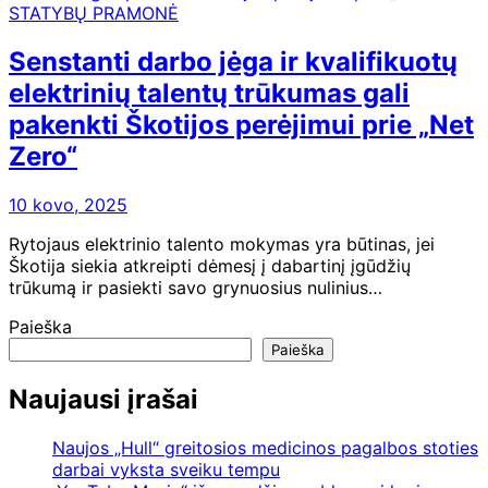
STATYBŲ PRAMONĖ
Senstanti darbo jėga ir kvalifikuotų
elektrinių talentų trūkumas gali
pakenkti Škotijos perėjimui prie „Net
Zero“
10 kovo, 2025
Rytojaus elektrinio talento mokymas yra būtinas, jei
Škotija siekia atkreipti dėmesį į dabartinį įgūdžių
trūkumą ir pasiekti savo grynuosius nulinius…
Paieška
Paieška
Naujausi įrašai
Naujos „Hull“ greitosios medicinos pagalbos stoties
darbai vyksta sveiku tempu