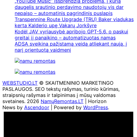
„YouTube Music“ išsprendžia problemą, į kurią
daugelis srautinio perdavimo naudotojų vis dar
nepaiso – automatinis pagrindinis puslapis
Transpennine Route Upgrade (TRU) Baker viadukas
kerta Kalderio upę Vakarų Jorkšyre
Kodėl JAV vyriausybė apribojo GPT-5.6, o paskui
greitai jį panaikino – automatizuotas namas
ADSA sveikina pažįstamą veidą atliekant naują, į
narį orientuotą vaidmenį
WEBSTUDIO.LT
© SKAITMENINIO MARKETINGO
PASLAUGOS. SEO tekstų rašymas, turinio kūrimas,
straipsnių rašymas ir talpinimas į mūsų valdomas
svetaines. 2026
NamųRemontas.LT
| Horizon
News by
Ascendoor
| Powered by
WordPress
.