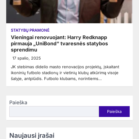
STATYBŲ PRAMONĖ
Vieningai renovuojant: Harry Redknapp
pirmauja „UniBond“ tvaresnės statybos
sprendimu
17 spalio, 2025
JK stebimas didelio masto renovacijos projektų, įskaitant
ikoninių futbolo stadionų ir vietinių klubų atkūrimą visoje
šalyje, antplūdis. Futbolo klubams, norintiems…
Paieška
Paieška
Naujausi įrašai