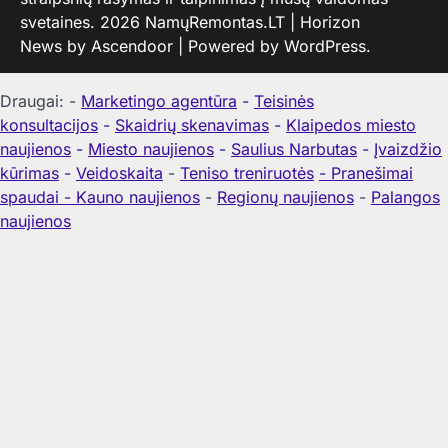
svetaines. 2026
NamųRemontas.LT
| Horizon
News by
Ascendoor
| Powered by
WordPress
.
Draugai: -
Marketingo agentūra
-
Teisinės
konsultacijos
-
Skaidrių skenavimas
-
Klaipedos miesto
naujienos
-
Miesto naujienos
-
Saulius Narbutas
-
Įvaizdžio
kūrimas
-
Veidoskaita
-
Teniso treniruotės
- Pranešimai
spaudai -
Kauno naujienos
-
Regionų naujienos
-
Palangos
naujienos