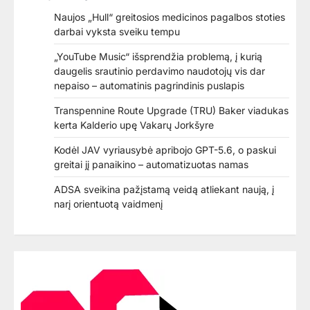
Naujos „Hull“ greitosios medicinos pagalbos stoties
darbai vyksta sveiku tempu
„YouTube Music“ išsprendžia problemą, į kurią
daugelis srautinio perdavimo naudotojų vis dar
nepaiso – automatinis pagrindinis puslapis
Transpennine Route Upgrade (TRU) Baker viadukas
kerta Kalderio upę Vakarų Jorkšyre
Kodėl JAV vyriausybė apribojo GPT-5.6, o paskui
greitai jį panaikino – automatizuotas namas
ADSA sveikina pažįstamą veidą atliekant naują, į
narį orientuotą vaidmenį