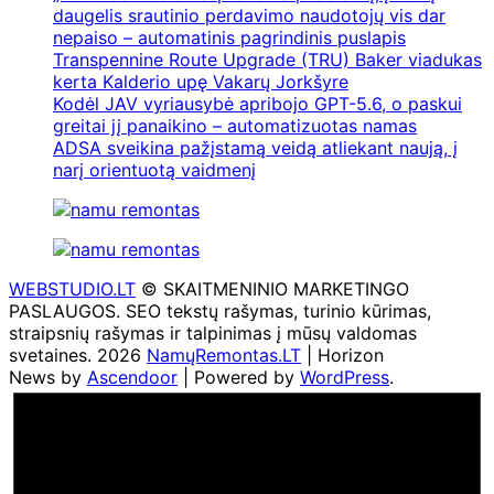
daugelis srautinio perdavimo naudotojų vis dar
nepaiso – automatinis pagrindinis puslapis
Transpennine Route Upgrade (TRU) Baker viadukas
kerta Kalderio upę Vakarų Jorkšyre
Kodėl JAV vyriausybė apribojo GPT-5.6, o paskui
greitai jį panaikino – automatizuotas namas
ADSA sveikina pažįstamą veidą atliekant naują, į
narį orientuotą vaidmenį
WEBSTUDIO.LT
© SKAITMENINIO MARKETINGO
PASLAUGOS. SEO tekstų rašymas, turinio kūrimas,
straipsnių rašymas ir talpinimas į mūsų valdomas
svetaines. 2026
NamųRemontas.LT
| Horizon
News by
Ascendoor
| Powered by
WordPress
.