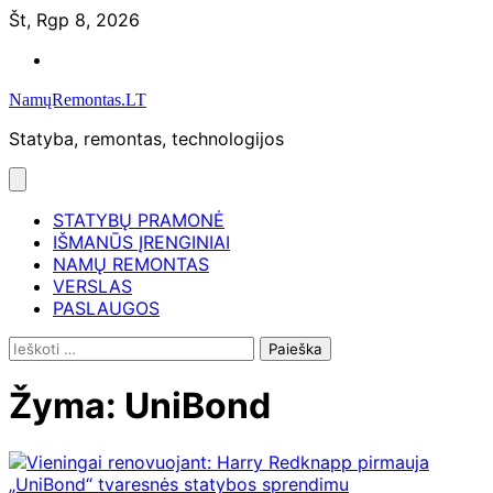
Skip
Št, Rgp 8, 2026
to
Namų
content
remontas
NamųRemontas.LT
Statyba, remontas, technologijos
STATYBŲ PRAMONĖ
IŠMANŪS ĮRENGINIAI
NAMŲ REMONTAS
VERSLAS
PASLAUGOS
Ieškoti:
Žyma:
UniBond