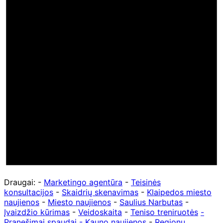
Draugai: -
Marketingo agentūra
-
Teisinės
konsultacijos
-
Skaidrių skenavimas
-
Klaipedos miesto
naujienos
-
Miesto naujienos
-
Saulius Narbutas
-
Įvaizdžio kūrimas
-
Veidoskaita
-
Teniso treniruotės
-
Pranešimai spaudai -
Kauno naujienos
-
Regionų