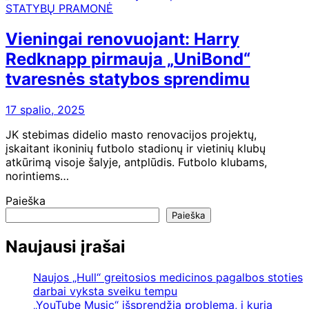
STATYBŲ PRAMONĖ
Vieningai renovuojant: Harry
Redknapp pirmauja „UniBond“
tvaresnės statybos sprendimu
17 spalio, 2025
JK stebimas didelio masto renovacijos projektų,
įskaitant ikoninių futbolo stadionų ir vietinių klubų
atkūrimą visoje šalyje, antplūdis. Futbolo klubams,
norintiems…
Paieška
Paieška
Naujausi įrašai
Naujos „Hull“ greitosios medicinos pagalbos stoties
darbai vyksta sveiku tempu
„YouTube Music“ išsprendžia problemą, į kurią