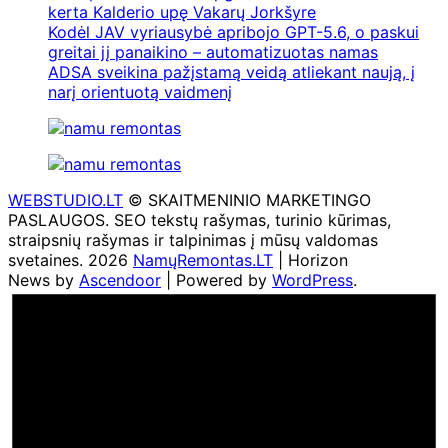
kerta Kalderio upę Vakarų Jorkšyre
Kodėl JAV vyriausybė apribojo GPT-5.6, o paskui
greitai jį panaikino – automatizuotas namas
ADSA sveikina pažįstamą veidą atliekant naują, į
narį orientuotą vaidmenį
WEBSTUDIO.LT
© SKAITMENINIO MARKETINGO
PASLAUGOS. SEO tekstų rašymas, turinio kūrimas,
straipsnių rašymas ir talpinimas į mūsų valdomas
svetaines. 2026
NamųRemontas.LT
| Horizon
News by
Ascendoor
| Powered by
WordPress
.