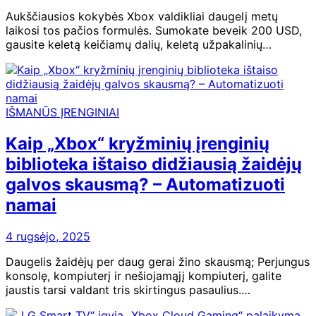
Aukščiausios kokybės Xbox valdikliai daugelį metų
laikosi tos pačios formulės. Sumokate beveik 200 USD,
gausite keletą keičiamų dalių, keletą užpakalinių…
IŠMANŪS ĮRENGINIAI
Kaip „Xbox“ kryžminių įrenginių
biblioteka ištaiso didžiausią žaidėjų
galvos skausmą? – Automatizuoti
namai
4 rugsėjo, 2025
Daugelis žaidėjų per daug gerai žino skausmą; Perjungus
konsolę, kompiuterį ir nešiojamąjį kompiuterį, galite
jaustis tarsi valdant tris skirtingus pasaulius.…