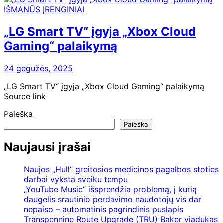
IŠMANŪS ĮRENGINIAI
„LG Smart TV“ įgyja „Xbox Cloud
Gaming“ palaikymą
24 gegužės, 2025
„LG Smart TV“ įgyja „Xbox Cloud Gaming“ palaikymą
Source link
Paieška
Paieška
Naujausi įrašai
Naujos „Hull“ greitosios medicinos pagalbos stoties
darbai vyksta sveiku tempu
„YouTube Music“ išsprendžia problemą, į kurią
daugelis srautinio perdavimo naudotojų vis dar
nepaiso – automatinis pagrindinis puslapis
Transpennine Route Upgrade (TRU) Baker viadukas