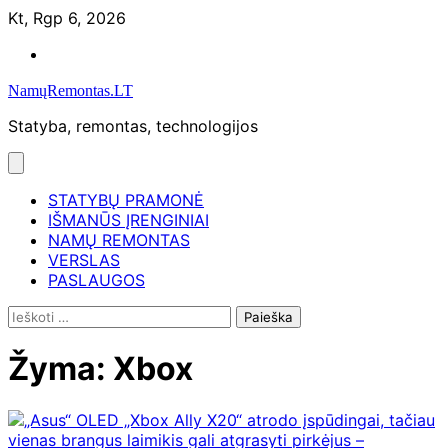
Skip
Kt, Rgp 6, 2026
to
Namų
content
remontas
NamųRemontas.LT
Statyba, remontas, technologijos
STATYBŲ PRAMONĖ
IŠMANŪS ĮRENGINIAI
NAMŲ REMONTAS
VERSLAS
PASLAUGOS
Ieškoti:
Žyma:
Xbox