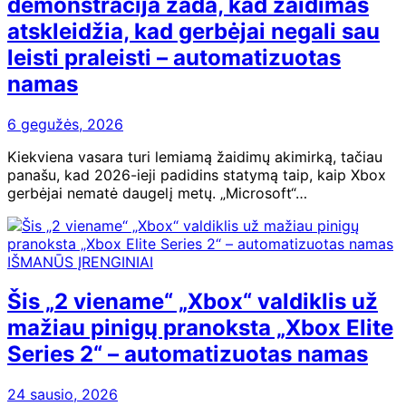
demonstracija žada, kad žaidimas
atskleidžia, kad gerbėjai negali sau
leisti praleisti – automatizuotas
namas
6 gegužės, 2026
Kiekviena vasara turi lemiamą žaidimų akimirką, tačiau
panašu, kad 2026-ieji padidins statymą taip, kaip Xbox
gerbėjai nematė daugelį metų. „Microsoft“…
IŠMANŪS ĮRENGINIAI
Šis „2 viename“ „Xbox“ valdiklis už
mažiau pinigų pranoksta „Xbox Elite
Series 2“ – automatizuotas namas
24 sausio, 2026