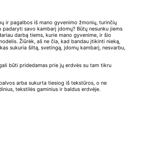
imų ir pagalbos iš mano gyvenimo žmonių, turinčių
kaip padaryti savo kambarį įdomų? Būtų nesunku jiems
adariau darbą tiems, kurie mano gyvenime, ir šio
delis. Žiūrėk, aš ne čia, kad bandau įtikinti nieką,
 kas sukuria šiltą, svetingą, įdomų kambarį, nesvarbu,
 gali būti pridedamas prie jų erdvės su tam tikru
 spalvos arba sukurta tiesiog iš tekstūros, o ne
nius, tekstilės gaminius ir baldus erdvėje.