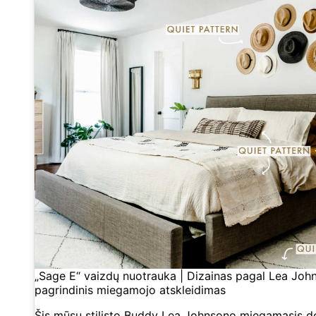
„Sage E“ vaizdų nuotrauka | Dizainas pagal Lea John
pagrindinis miegamojo atskleidimas
Šis mūsų stilisto Buddy Lea Johnsono miegamasis d