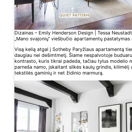
Dizainas – Emily Henderson Design | Tessa Neustadt 
„Mano svajonių“ viešbučio apartamentų pastatymas 
Visą kelią atgal į Sotheby Paryžiaus apartamentą tie
daugiau nei dešimtmetį. Šiame nespalvotoje buduaru
kontrasto, kuris tikrai padeda, tačiau tylus modelio 
parneša namo, įskaitant silkės kaulų grindis, kilimėlį a
tekstilės gaminių ir net židinio marmurą.