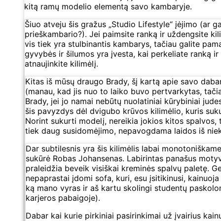
kitą ramų modelio elementą savo kambaryje.
Šiuo atveju šis gražus „Studio Lifestyle“ įėjimo (ar g
prieškambario?). Jei paimsite ranką ir uždengsite kili
vis tiek yra stulbinantis kambarys, tačiau galite pam
gyvybės ir šilumos yra įvesta, kai perkeliate ranką ir
atnaujinkite kilimėlį.
Kitas iš mūsų draugo Brady, šį kartą apie savo daba
(manau, kad jis nuo to laiko buvo pertvarkytas, tači
Brady, jei jo namai nebūtų nuolatiniai kūrybiniai jude
šis pavyzdys dėl dvigubo krūvos kilimėlio, kuris suku
Norint sukurti modelį, nereikia jokios kitos spalvos, 
tiek daug susidomėjimo, nepavogdama laidos iš niek
Dar subtilesnis yra šis kilimėlis labai monotoniškam
sukūrė Robas Johansenas. Labirintas panašus motyv
praleidžia beveik visiškai kreminės spalvų paletę. Gen
nepaprastai įdomi sofa, kuri, esu įsitikinusi, kainuoja
ką mano vyras ir aš kartu skolingi studentų paskol
karjeros pabaigoje).
Dabar kai kurie pirkiniai pasirinkimai už įvairius kain