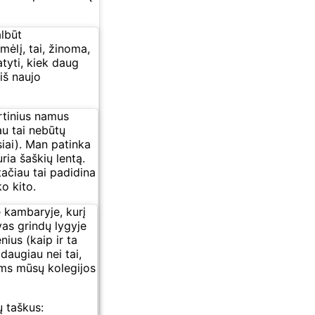
albūt
mėlį, tai, žinoma,
atyti, kiek daug
 iš naujo
rtinius namus
au tai nebūtų
siai). Man patinka
ria šaškių lentą.
tačiau tai padidina
o kito.
e kambaryje, kurį
as grindų lygyje
ius (kaip ir ta
 daugiau nei tai,
oms mūsų kolegijos
ų taškus: