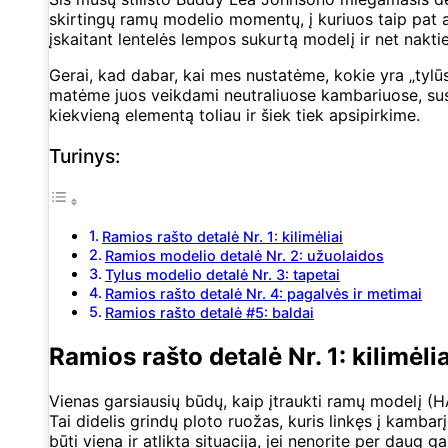
skirtingų ramų modelio momentų, į kuriuos taip pat 
įskaitant lentelės lempos sukurtą modelį ir net naktie
Gerai, kad dabar, kai mes nustatėme, kokie yra „tylūs 
matėme juos veikdami neutraliuose kambariuose, su
kiekvieną elementą toliau ir šiek tiek apsipirkime.
Turinys:
Ramios rašto detalė Nr. 1: kilimėliai
Ramios modelio detalė Nr. 2: užuolaidos
Tylus modelio detalė Nr. 3: tapetai
Ramios rašto detalė Nr. 4: pagalvės ir metimai
Ramios rašto detalė #5: baldai
Ramios rašto detalė Nr. 1: kilimėlia
Vienas garsiausių būdų, kaip įtraukti ramų modelį (HA)
Tai didelis grindų ploto ruožas, kuris linkęs į kambarį.
būti viena ir atlikta situacija, jei nenorite per daug ga