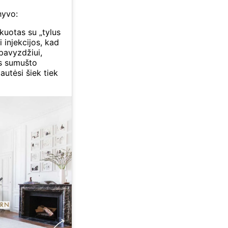
hyvo:
kuotas su „tylus
i injekcijos, kad
pavyzdžiui,
as sumušto
autėsi šiek tiek