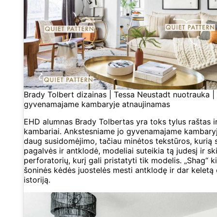
Brady Tolbert dizainas | Tessa Neustadt nuotrauka | 
gyvenamajame kambaryje atnaujinamas
EHD alumnas Brady Tolbertas yra toks tylus raštas i
kambariai. Ankstesniame jo gyvenamajame kambaryje
daug susidomėjimo, tačiau minėtos tekstūros, kuri
pagalvės ir antklodė, modeliai suteikia tą judesį ir sk
perforatorių, kurį gali pristatyti tik modelis. „Shag“ k
šoninės kėdės juostelės mesti antklodę ir dar keletą 
istoriją.