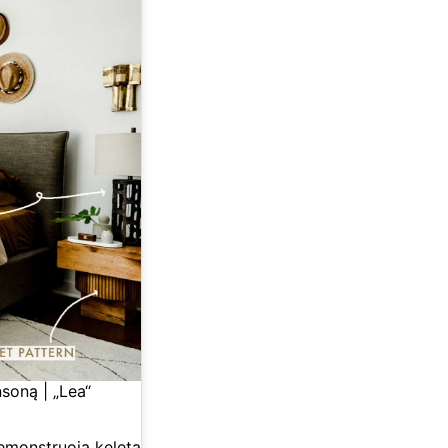
soną | „Lea“
emonstruoja keletą