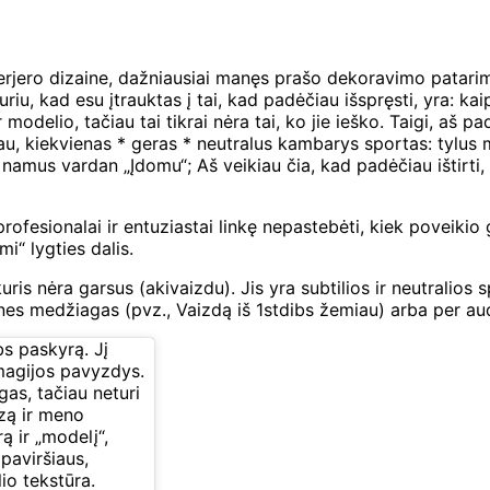
nterjero dizaine, dažniausiai manęs prašo dekoravimo patar
riu, kad esu įtrauktas į tai, kad padėčiau išspręsti, yra: 
odelio, tačiau tai tikrai nėra tai, ko jie ieško. Taigi, aš p
au, kiekvienas * geras * neutralus kambarys sportas: tylus mo
namus vardan „Įdomu“; Aš veikiau čia, kad padėčiau ištirti,
profesionalai ir entuziastai linkę nepastebėti, kiek poveikio
mi“ lygties dalis.
 kuris nėra garsus (akivaizdu). Jis yra subtilios ir neutralios
nes medžiagas (pvz., Vaizdą iš 1stdibs žemiau) arba per audi
bs paskyrą. Jį
 magijos pavyzdys.
gas, tačiau neturi
azą ir meno
ą ir „modelį“,
paviršiaus,
io tekstūra.