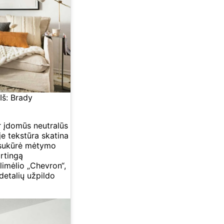
Iš: Brady
r įdomūs neutralūs
 tekstūra skatina
ą sukūrė mėtymo
irtingą
ilimėlio „Chevron“,
detalių užpildo