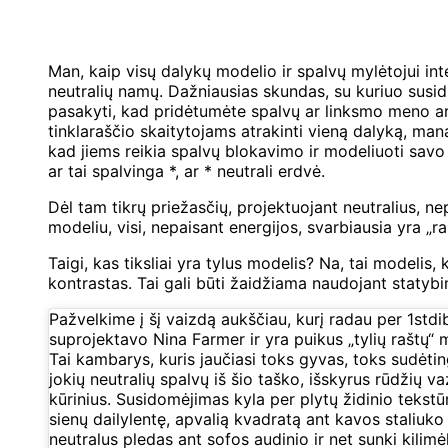
Man, kaip visų dalykų modelio ir spalvų mylėtojui i
neutralių namų. Dažniausias skundas, su kuriuo susidu
pasakyti, kad pridėtumėte spalvų ar linksmo meno ar m
tinklaraščio skaitytojams atrakinti vieną dalyką, man
kad jiems reikia spalvų blokavimo ir modeliuoti savo 
ar tai spalvinga *, ar * neutrali erdvė.
Dėl tam tikrų priežasčių, projektuojant neutralius, ne
modeliu, visi, nepaisant energijos, svarbiausia yra „ra
Taigi, kas tiksliai yra tylus modelis? Na, tai modelis,
kontrastas. Tai gali būti žaidžiama naudojant statybi
Pažvelkime į šį vaizdą aukščiau, kurį radau per 1stdi
suprojektavo Nina Farmer ir yra puikus „tylių raštų“
Tai kambarys, kuris jaučiasi toks gyvas, toks sudėtin
jokių neutralių spalvų iš šio taško, išskyrus rūdžių v
kūrinius. Susidomėjimas kyla per plytų židinio tekstūr
sienų dailylentę, apvalią kvadratą ant kavos staliuko 
neutralus pledas ant sofos audinio ir net sunki kilimėl