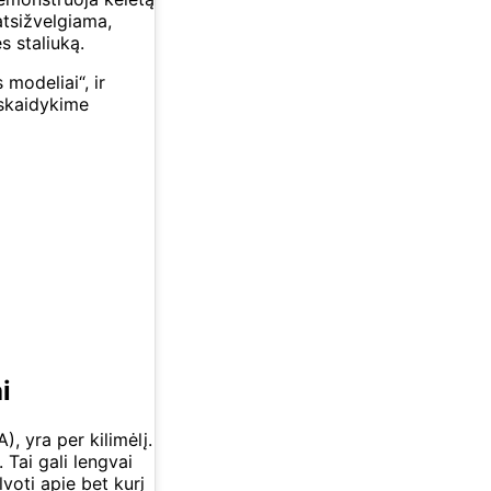
atsižvelgiama,
s staliuką.
modeliai“, ir
skaidykime
i
, yra per kilimėlį.
 Tai gali lengvai
lvoti apie bet kurį