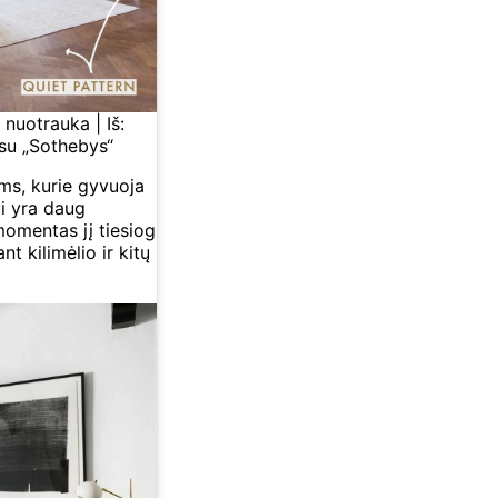
nuotrauka | Iš:
su „Sothebys“
ms, kurie gyvuoja
i yra daug
momentas jį tiesiog
nt kilimėlio ir kitų