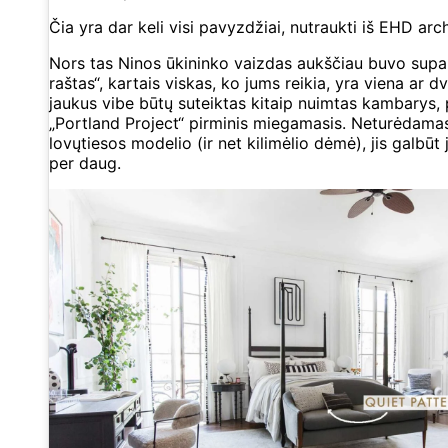
Čia yra dar keli visi pavyzdžiai, nutraukti iš EHD arc
Nors tas Ninos ūkininko vaizdas aukščiau buvo supa
raštas“, kartais viskas, ko jums reikia, yra viena ar dv
jaukus vibe būtų suteiktas kitaip nuimtas kambarys, 
„Portland Project“ pirminis miegamasis. Neturėdam
lovųtiesos modelio (ir net kilimėlio dėmė), jis galbūt j
per daug.