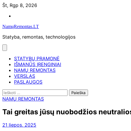
Skip
Št, Rgp 8, 2026
to
Namų
content
remontas
NamųRemontas.LT
Statyba, remontas, technologijos
STATYBŲ PRAMONĖ
IŠMANŪS ĮRENGINIAI
NAMŲ REMONTAS
VERSLAS
PASLAUGOS
Ieškoti:
NAMŲ REMONTAS
Tai greitas jūsų nuobodžios neutrali
21 liepos, 2025