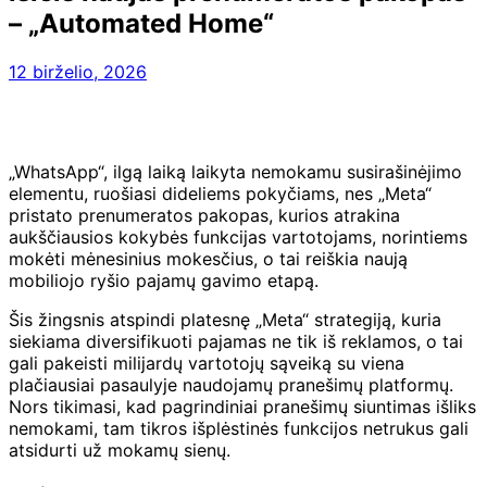
– „Automated Home“
12 birželio, 2026
„WhatsApp“, ilgą laiką laikyta nemokamu susirašinėjimo
elementu, ruošiasi dideliems pokyčiams, nes „Meta“
pristato prenumeratos pakopas, kurios atrakina
aukščiausios kokybės funkcijas vartotojams, norintiems
mokėti mėnesinius mokesčius, o tai reiškia naują
mobiliojo ryšio pajamų gavimo etapą.
Šis žingsnis atspindi platesnę „Meta“ strategiją, kuria
siekiama diversifikuoti pajamas ne tik iš reklamos, o tai
gali pakeisti milijardų vartotojų sąveiką su viena
plačiausiai pasaulyje naudojamų pranešimų platformų.
Nors tikimasi, kad pagrindiniai pranešimų siuntimas išliks
nemokami, tam tikros išplėstinės funkcijos netrukus gali
atsidurti už mokamų sienų.