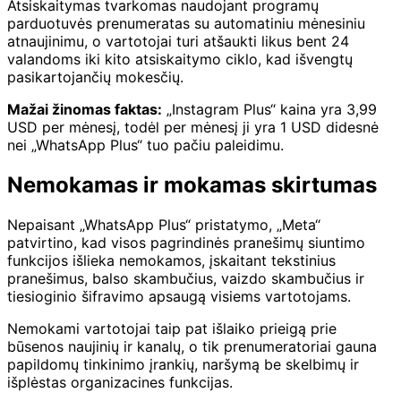
Atsiskaitymas tvarkomas naudojant programų
parduotuvės prenumeratas su automatiniu mėnesiniu
atnaujinimu, o vartotojai turi atšaukti likus bent 24
valandoms iki kito atsiskaitymo ciklo, kad išvengtų
pasikartojančių mokesčių.
Mažai žinomas faktas:
„Instagram Plus“ kaina yra 3,99
USD per mėnesį, todėl per mėnesį ji yra 1 USD didesnė
nei „WhatsApp Plus“ tuo pačiu paleidimu.
Nemokamas ir mokamas skirtumas
Nepaisant „WhatsApp Plus“ pristatymo, „Meta“
patvirtino, kad visos pagrindinės pranešimų siuntimo
funkcijos išlieka nemokamos, įskaitant tekstinius
pranešimus, balso skambučius, vaizdo skambučius ir
tiesioginio šifravimo apsaugą visiems vartotojams.
Nemokami vartotojai taip pat išlaiko prieigą prie
būsenos naujinių ir kanalų, o tik prenumeratoriai gauna
papildomų tinkinimo įrankių, naršymą be skelbimų ir
išplėstas organizacines funkcijas.