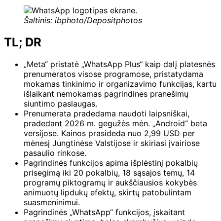
Šaltinis: ibphoto/Depositphotos
TL; DR
„Meta“ pristatė „WhatsApp Plus“ kaip dalį platesnės
prenumeratos visose programose, pristatydama
mokamas tinkinimo ir organizavimo funkcijas, kartu
išlaikant nemokamas pagrindines pranešimų
siuntimo paslaugas.
Prenumerata pradedama naudoti laipsniškai,
pradedant 2026 m. gegužės mėn. „Android“ beta
versijose. Kainos prasideda nuo 2,99 USD per
mėnesį Jungtinėse Valstijose ir skiriasi įvairiose
pasaulio rinkose.
Pagrindinės funkcijos apima išplėstinį pokalbių
prisegimą iki 20 pokalbių, 18 sąsajos temų, 14
programų piktogramų ir aukščiausios kokybės
animuotų lipdukų efektų, skirtų patobulintam
suasmeninimui.
Pagrindinės „WhatsApp“ funkcijos, įskaitant