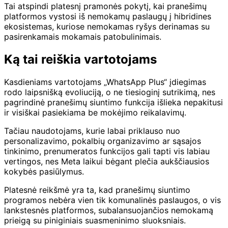
Tai atspindi platesnį pramonės pokytį, kai pranešimų
platformos vystosi iš nemokamų paslaugų į hibridines
ekosistemas, kuriose nemokamas ryšys derinamas su
pasirenkamais mokamais patobulinimais.
Ką tai reiškia vartotojams
Kasdieniams vartotojams „WhatsApp Plus“ įdiegimas
rodo laipsnišką evoliuciją, o ne tiesioginį sutrikimą, nes
pagrindinė pranešimų siuntimo funkcija išlieka nepakitusi
ir visiškai pasiekiama be mokėjimo reikalavimų.
Tačiau naudotojams, kurie labai priklauso nuo
personalizavimo, pokalbių organizavimo ar sąsajos
tinkinimo, prenumeratos funkcijos gali tapti vis labiau
vertingos, nes Meta laikui bėgant plečia aukščiausios
kokybės pasiūlymus.
Platesnė reikšmė yra ta, kad pranešimų siuntimo
programos nebėra vien tik komunalinės paslaugos, o vis
lankstesnės platformos, subalansuojančios nemokamą
prieigą su piniginiais suasmeninimo sluoksniais.