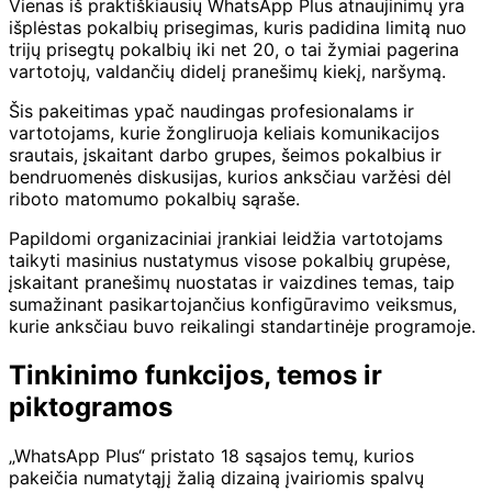
Vienas iš praktiškiausių WhatsApp Plus atnaujinimų yra
išplėstas pokalbių prisegimas, kuris padidina limitą nuo
trijų prisegtų pokalbių iki net 20, o tai žymiai pagerina
vartotojų, valdančių didelį pranešimų kiekį, naršymą.
Šis pakeitimas ypač naudingas profesionalams ir
vartotojams, kurie žongliruoja keliais komunikacijos
srautais, įskaitant darbo grupes, šeimos pokalbius ir
bendruomenės diskusijas, kurios anksčiau varžėsi dėl
riboto matomumo pokalbių sąraše.
Papildomi organizaciniai įrankiai leidžia vartotojams
taikyti masinius nustatymus visose pokalbių grupėse,
įskaitant pranešimų nuostatas ir vaizdines temas, taip
sumažinant pasikartojančius konfigūravimo veiksmus,
kurie anksčiau buvo reikalingi standartinėje programoje.
Tinkinimo funkcijos, temos ir
piktogramos
„WhatsApp Plus“ pristato 18 sąsajos temų, kurios
pakeičia numatytąjį žalią dizainą įvairiomis spalvų