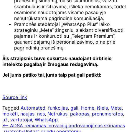
pranešimų siuntimą, balso skambučius, vaizdo
skambučius ir šifravimą, išlieka nemokamos, todėl
esamiems naudotojams visame pasaulyje
nenutrūkstama pagrindinė komunikacija.
Pramonės stebėtojai „WhatsApp Plus“ laiko
strateginiu „Meta“ žingsniu, siekiant diversifikuoti
pajamas ir konkuruoti su „Telegram Premium“,
gaunant pajamų iš personalizavimo, o ne prie
pagrindinių pranešimų.
Šis straipsnis buvo sukurtas naudojant dirbtinio
intelekto pagalbą ir žmogaus redagavimą.
Jei jums patiko tai, jums taip pat gali patikti:
Source link
Tagged
Automated
,
funkcijas
,
gali
,
Home
,
išleis
,
Meta
,
mokėti
,
naujas
,
nes
,
Netrukus
,
pakopas
,
prenumeratos
,
už
,
vartotojai
,
WhatsApp
Navigacija
⟵
ADSA remiamas inovacijų apdovanojimas skiriamas
„Gretsch-Unitas“ grindų operatoriui