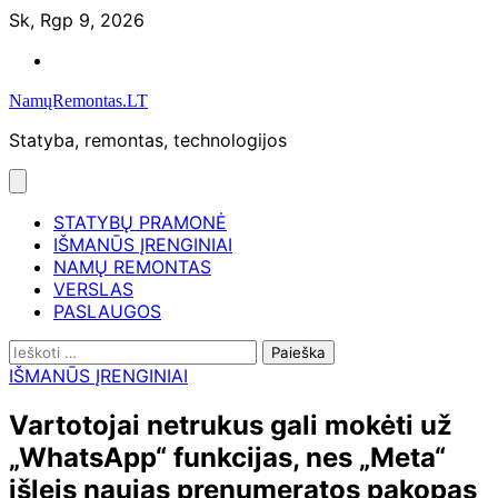
Skip
Sk, Rgp 9, 2026
to
Namų
content
remontas
NamųRemontas.LT
Statyba, remontas, technologijos
STATYBŲ PRAMONĖ
IŠMANŪS ĮRENGINIAI
NAMŲ REMONTAS
VERSLAS
PASLAUGOS
Ieškoti:
IŠMANŪS ĮRENGINIAI
Vartotojai netrukus gali mokėti už
„WhatsApp“ funkcijas, nes „Meta“
išleis naujas prenumeratos pakopas