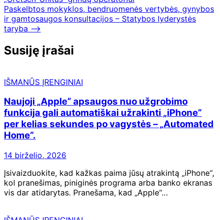
tarp
Paskelbtos mokyklos, bendruomenės vertybės, gynybos
įrašų
ir gamtosaugos konsultacijos – Statybos lyderystės
taryba
⟶
Susiję įrašai
IŠMANŪS ĮRENGINIAI
Naujoji „Apple“ apsaugos nuo užgrobimo
funkcija gali automatiškai užrakinti „iPhone“
per kelias sekundes po vagystės – „Automated
Home“.
14 birželio, 2026
Įsivaizduokite, kad kažkas paima jūsų atrakintą „iPhone“,
kol pranešimas, piniginės programa arba banko ekranas
vis dar atidarytas. Pranešama, kad „Apple“…