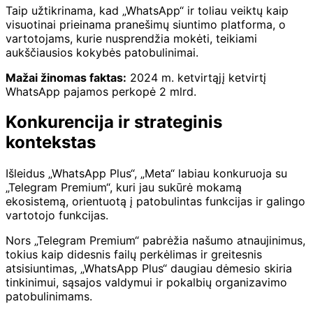
Taip užtikrinama, kad „WhatsApp“ ir toliau veiktų kaip
visuotinai prieinama pranešimų siuntimo platforma, o
vartotojams, kurie nusprendžia mokėti, teikiami
aukščiausios kokybės patobulinimai.
Mažai žinomas faktas:
2024 m. ketvirtąjį ketvirtį
WhatsApp pajamos perkopė 2 mlrd.
Konkurencija ir strateginis
kontekstas
Išleidus „WhatsApp Plus“, „Meta“ labiau konkuruoja su
„Telegram Premium“, kuri jau sukūrė mokamą
ekosistemą, orientuotą į patobulintas funkcijas ir galingo
vartotojo funkcijas.
Nors „Telegram Premium“ pabrėžia našumo atnaujinimus,
tokius kaip didesnis failų perkėlimas ir greitesnis
atsisiuntimas, „WhatsApp Plus“ daugiau dėmesio skiria
tinkinimui, sąsajos valdymui ir pokalbių organizavimo
patobulinimams.