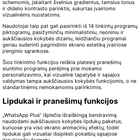
schemomis, įskaitant švelnius gradientus, tamsius tonus
ir didelio kontrasto parinktis, sukurtas įvairioms
vizualinėms nuostatoms.
Naudotojai taip pat gali pasirinkti iš 14 tinkintų programų
piktogramų, pasižyminčių minimalistiniu, neoniniu ir
aukščiausios kokybės dizainu, leidžiančiu programai
geriau suderinti pagrindinio ekrano estetiką įvairiose
įrenginio sąrankose.
Šios tinkinimo funkcijos reiškia platesnį pranešimų
siuntimo programų perėjimą prie mokamo
personalizavimo, kai vizualinė tapatybė ir sąsajos
valdymas tampa aukščiausios kokybės funkcijomis, o ne
standartinėmis nemokamomis parinktimis.
Lipdukai ir pranešimų funkcijos
„WhatsApp Plus“ išplečia išraiškingą bendravimą
naudodami aukščiausios kokybės lipdukų paketus,
kuriuose yra viso ekrano animacinių efektų, todėl
lipdukai gali vizualiai išsiplėsti pokalbių sąsajose