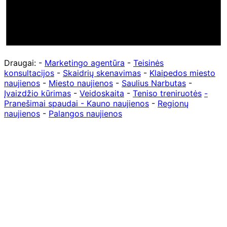
Draugai: -
Marketingo agentūra
-
Teisinės
konsultacijos
-
Skaidrių skenavimas
-
Klaipedos miesto
naujienos
-
Miesto naujienos
-
Saulius Narbutas
-
Įvaizdžio kūrimas
-
Veidoskaita
-
Teniso treniruotės
-
Pranešimai spaudai -
Kauno naujienos
-
Regionų
naujienos
-
Palangos naujienos