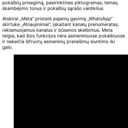
pokalbių prisegimą, pasirinktines piktogramas, temas,
skambėjimo tonus ir pokalbių sąrašo valdiklius.
Atskirai „Meta“ pristatė pajamų gavimą „WhatsApp“
skirtuke „Atnaujinimai“, įskaitant kanalų prenumeratas,
reklamuojamus kanalus ir būsenos skelbimus. Meta
teigia, kad šios funkcijos nėra asmeniniuose pokalbiuose
ir nekeičia šifruotų asmeninių pranešimų siuntimo iki
galo.