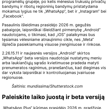
programėlių grupėje, po kelis mėnesius trukusių privačių
bandymų ir ribotų regioninių bandymų pristatydama
mokamus lygius ne tik „WhatsApp“, bet ir „Instagram“ bei
„Facebook“.
Pasaulinis išleidimas prasidėjo 2026 m. gegužės
pabaigoje, laipsniškai išleidžiant pirmenybę „Android“
naudotojams, o tikimasi, kad „iOS“ palaikymas bus
tęsiamas vėlesniame atnaujinimo cikle, nes „Meta“
išplečia pasiekiamumą visuose įrenginiuose ir rinkose.
2.26.15.11 ir naujesnės versijos „Android“ skirtos
„WhatsApp“ beta versijos naudotojai nustatymų meniu
arba laukiančiųjų sąrašo kvietimuose pradeda matyti
prenumeratos raginimus, pranešančius, kad diegimas vis
dar vyksta laipsniškai ir kontroliuojamas įvairiuose
regionuose.
Šaltinis: mundissima/Shutterstock.com
Paleiskite laiko juostą ir beta versiją
„WhatsApp Plus“ kūrimas prasidėjo 2026 m. pradžioje,