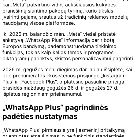
kai „Meta“ patvirtino vidinį aukščiausios kokybės
pranešimų siuntimo pakopų tyrimą, kurio tikslas –
įvairinti pajamų srautus už tradicinių reklamos modelių,
naudojamų visose platformose.
Iki 2026 m. balandžio mėn. „Meta“ viešai pristatė
ankstyvą „WhatsApp Plus“ informaciją per ribotą
Europos bandymą, pademonstruodama tinkinimo
funkcijas, tokias kaip kelios temos ir programos
piktogramų parinktys, skirtos personalizavimui pagerinti.
2026 m. gegužės mėn. diegimas dar labiau išsiplėtė, kai
prie prenumeratos ekosistemos prisijungė „Instagram
Plus“ ir „Facebook Plus“, o platesnė pasaulinė prieiga
prasidės maždaug gegužės 26 d. ir gegužės 27 d.,
išplėtus regioniniam prieinamumui.
„WhatsApp Plus“ pagrindinės
padėties nustatymas
„WhatsApp Plus“ pirmiausia yra į asmeninį pritaikymą
orientuotas atnaujinimas, o ne funkcinis standartinės