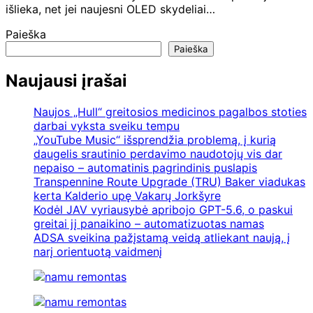
išlieka, net jei naujesni OLED skydeliai…
Paieška
Paieška
Naujausi įrašai
Naujos „Hull“ greitosios medicinos pagalbos stoties
darbai vyksta sveiku tempu
„YouTube Music“ išsprendžia problemą, į kurią
daugelis srautinio perdavimo naudotojų vis dar
nepaiso – automatinis pagrindinis puslapis
Transpennine Route Upgrade (TRU) Baker viadukas
kerta Kalderio upę Vakarų Jorkšyre
Kodėl JAV vyriausybė apribojo GPT-5.6, o paskui
greitai jį panaikino – automatizuotas namas
ADSA sveikina pažįstamą veidą atliekant naują, į
narį orientuotą vaidmenį