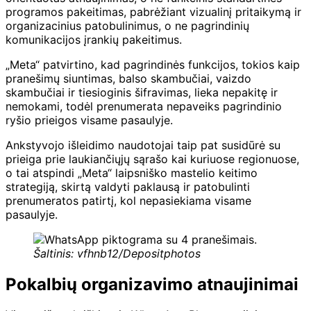
programos pakeitimas, pabrėžiant vizualinį pritaikymą ir
organizacinius patobulinimus, o ne pagrindinių
komunikacijos įrankių pakeitimus.
„Meta“ patvirtino, kad pagrindinės funkcijos, tokios kaip
pranešimų siuntimas, balso skambučiai, vaizdo
skambučiai ir tiesioginis šifravimas, lieka nepakitę ir
nemokami, todėl prenumerata nepaveiks pagrindinio
ryšio prieigos visame pasaulyje.
Ankstyvojo išleidimo naudotojai taip pat susidūrė su
prieiga prie laukiančiųjų sąrašo kai kuriuose regionuose,
o tai atspindi „Meta“ laipsniško mastelio keitimo
strategiją, skirtą valdyti paklausą ir patobulinti
prenumeratos patirtį, kol nepasiekiama visame
pasaulyje.
Šaltinis: vfhnb12/Depositphotos
Pokalbių organizavimo atnaujinimai