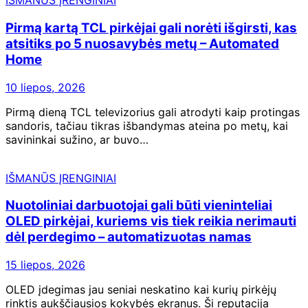
IŠMANŪS ĮRENGINIAI
Pirmą kartą TCL pirkėjai gali norėti išgirsti, kas
atsitiks po 5 nuosavybės metų – Automated
Home
10 liepos, 2026
Pirmą dieną TCL televizorius gali atrodyti kaip protingas
sandoris, tačiau tikras išbandymas ateina po metų, kai
savininkai sužino, ar buvo…
IŠMANŪS ĮRENGINIAI
Nuotoliniai darbuotojai gali būti vieninteliai
OLED pirkėjai, kuriems vis tiek reikia nerimauti
dėl perdegimo – automatizuotas namas
15 liepos, 2026
OLED įdegimas jau seniai neskatino kai kurių pirkėjų
rinktis aukščiausios kokybės ekranus. Ši reputacija