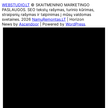
WEBSTUDIO.LT
© SKAITMENINIO MARKETINGO
PASLAUGOS. SEO tekstų rašymas, turinio kūrimas,
straipsnių rašymas ir talpinimas į mūsų valdomas
svetaines. 2026
NamųRemontas.LT
| Horizon
News by
Ascendoor
| Powered by
WordPress
.