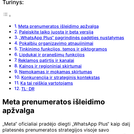
Turinys:
Meta prenumeratos išleidimo apžvalga
Paleiskite laiko juostą ir beta versiją
„WhatsApp Plus“ pagrindinės padėties nustatymas
Pokalbių organizavimo atnaujinimai
Tinkinimo funkcijos, temos ir piktogramos
Lipdukai ir pranešimų funkcijos
Reklamos patirtis ir kanalai
Kainos ir regioniniai skirtumai
Nemokamas ir mokamas skirtumas
Konkurencija ir strateginis kontekstas
Ką tai reiškia vartotojams
TL; DR
Meta prenumeratos išleidimo
apžvalga
„Meta“ oficialiai pradėjo diegti „WhatsApp Plus“ kaip dalį
platesnės prenumeratos strategijos visoje savo