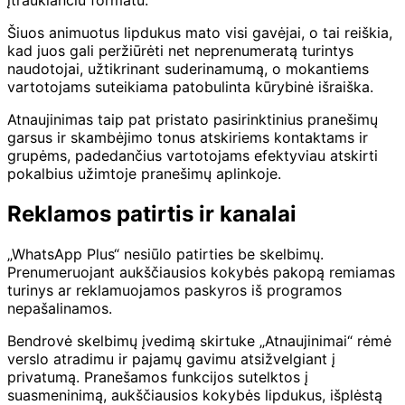
įtraukiančiu formatu.
Šiuos animuotus lipdukus mato visi gavėjai, o tai reiškia,
kad juos gali peržiūrėti net neprenumeratą turintys
naudotojai, užtikrinant suderinamumą, o mokantiems
vartotojams suteikiama patobulinta kūrybinė išraiška.
Atnaujinimas taip pat pristato pasirinktinius pranešimų
garsus ir skambėjimo tonus atskiriems kontaktams ir
grupėms, padedančius vartotojams efektyviau atskirti
pokalbius užimtoje pranešimų aplinkoje.
Reklamos patirtis ir kanalai
„WhatsApp Plus“ nesiūlo patirties be skelbimų.
Prenumeruojant aukščiausios kokybės pakopą remiamas
turinys ar reklamuojamos paskyros iš programos
nepašalinamos.
Bendrovė skelbimų įvedimą skirtuke „Atnaujinimai“ rėmė
verslo atradimu ir pajamų gavimu atsižvelgiant į
privatumą. Pranešamos funkcijos sutelktos į
suasmeninimą, aukščiausios kokybės lipdukus, išplėstą