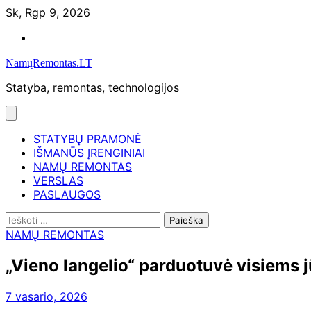
Skip
Sk, Rgp 9, 2026
to
Namų
content
remontas
NamųRemontas.LT
Statyba, remontas, technologijos
STATYBŲ PRAMONĖ
IŠMANŪS ĮRENGINIAI
NAMŲ REMONTAS
VERSLAS
PASLAUGOS
Ieškoti:
NAMŲ REMONTAS
„Vieno langelio“ parduotuvė visiems j
7 vasario, 2026