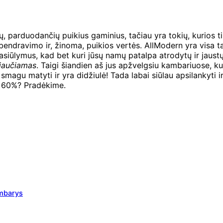
rduodančių puikius gaminius, tačiau yra tokių, kurios tikrai
endravimo ir, žinoma, puikios vertės. AllModern yra visa tai
pasiūlymus, kad bet kuri jūsų namų patalpa atrodytų ir jaustų
jaučiamas
. Taigi šiandien aš jus apžvelgsiu kambariuose, kuri
smagu matyti ir yra didžiulė! Tada labai siūlau apsilankyti i
ki 60%? Pradėkime.
ambarys