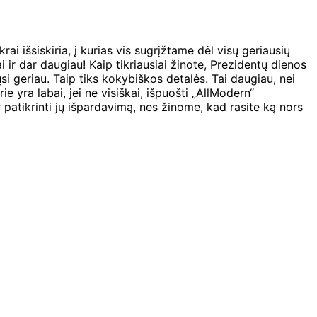
 išsiskiria, į kurias vis sugrįžtame dėl visų geriausių
 ir dar daugiau! Kaip tikriausiai žinote, Prezidentų dienos
si geriau. Taip tiks kokybiškos detalės. Tai daugiau, nei
e yra labai, jei ne visiškai, išpuošti „AllModern“
r patikrinti jų išpardavimą, nes žinome, kad rasite ką nors