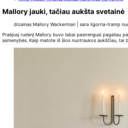
Mallory jauki, tačiau aukšta svetainė
dizainas Mallory Wackerman | sara ligorria-tramp nuot
Praėjusį rudenį Mallory buvo labai pasirengusi pagaliau pak
asmenybės. Kaip matote iš šios nuotraukos aukščiau, tai buvo 