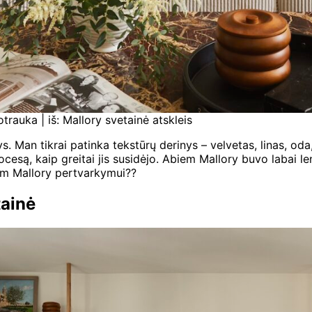
rauka | iš: Mallory svetainė atskleis
s. Man tikrai patinka tekstūrų derinys – velvetas, linas, oda,
rocesą, kaip greitai jis susidėjo. Abiem Mallory buvo labai l
nam Mallory pertvarkymui??
tainė