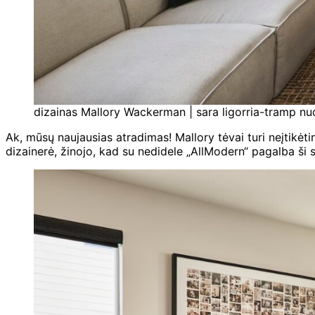
dizainas Mallory Wackerman | sara ligorria-tramp nuot
Ak, mūsų naujausias atradimas! Mallory tėvai turi neįtikėti
dizainerė, žinojo, kad su nedidele „AllModern“ pagalba ši sv