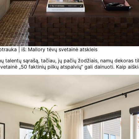
rauka | iš: Mallory tėvų svetainė atskleis
nų talentų sąrašą, tačiau, jų pačių žodžiais, namų dekoras ti
etainė „50 faktinių pilkų atspalvių“ gali dainuoti. Kaip aiški