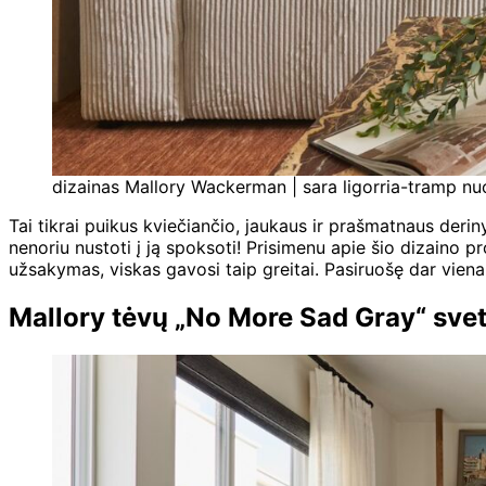
dizainas Mallory Wackerman | sara ligorria-tramp nuot
Tai tikrai puikus kviečiančio, jaukaus ir prašmatnaus deriny
nenoriu nustoti į ją spoksoti! Prisimenu apie šio dizaino p
užsakymas, viskas gavosi taip greitai. Pasiruošę dar vie
Mallory tėvų „No More Sad Gray“ sve