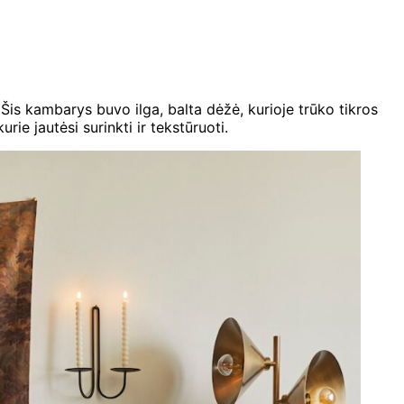
 Šis kambarys buvo ilga, balta dėžė, kurioje trūko tikros
rie jautėsi surinkti ir tekstūruoti.