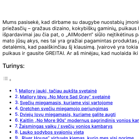
Mums pasisekė, kad dirbame su daugybe nuostabių įmonių, pa
priežasčių – gražaus dizaino, kokybiškų gaminių, puikaus b
išpardavimai jau čia pat, o „AllModern“ siūlo neįtikėtinus 
mato jūsų akys, nes tai yra gražiai pagamintas produktas
detalėmis, kad paaiškinčiau šį klausimą. Įvairovė yra tokia 
puikaus ir gausite GREITAI. Ar aš minėjau, kad nuolaida i
Turinys:
Mallory jauki, tačiau aukšta svetainė
Mallory tėvų „No More Sad Gray“ svetainė
Svečių miegamasis, kuriame visi vartojome
Gretchen svečių miegamojo perjungimas
Dviejų lovų miegamasis, kuriame galite augti
Kaitlin „No More 90s“ modernus pagrindinis vonios k
Žaismingas vaikų / svečių vonios kambarys
Lauko sodybos svajonių vieta
„River House“ virtuvės kiemas, kurio mes visi norime