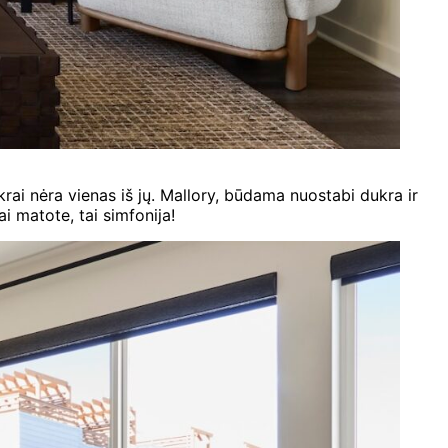
krai nėra vienas iš jų. Mallory, būdama nuostabi dukra ir
ai matote, tai simfonija!