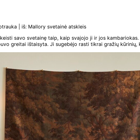
rauka | iš: Mallory svetainė atskleis
eisti savo svetainę taip, kaip svajojo ji ir jos kambariokas.
greitai ištaisyta. Ji sugebėjo rasti tikrai gražių kūrinių, ku