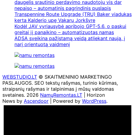
daugelis srautinio perdavimo naudotojų vis dar
nepaiso – automatinis pagrindinis puslapis
Transpennine Route Upgrade (TRU) Baker viadukas
kerta Kalderio upę Vakarų Jorkšyre
Kodėl JAV vyriausybė apribojo GPT-5.6, o paskui
greitai jį panaikino – automatizuotas namas
ADSA sveikina pažįstamą veidą atliekant naują, į
narį orientuotą vaidmenį
WEBSTUDIO.LT
© SKAITMENINIO MARKETINGO
PASLAUGOS. SEO tekstų rašymas, turinio kūrimas,
straipsnių rašymas ir talpinimas į mūsų valdomas
svetaines. 2026
NamųRemontas.LT
| Horizon
News by
Ascendoor
| Powered by
WordPress
.