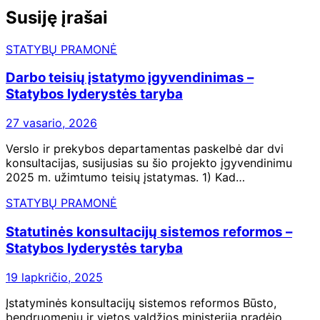
Susiję įrašai
STATYBŲ PRAMONĖ
Darbo teisių įstatymo įgyvendinimas –
Statybos lyderystės taryba
27 vasario, 2026
Verslo ir prekybos departamentas paskelbė dar dvi
konsultacijas, susijusias su šio projekto įgyvendinimu
2025 m. užimtumo teisių įstatymas. 1) Kad…
STATYBŲ PRAMONĖ
Statutinės konsultacijų sistemos reformos –
Statybos lyderystės taryba
19 lapkričio, 2025
Įstatyminės konsultacijų sistemos reformos Būsto,
bendruomenių ir vietos valdžios ministerija pradėjo