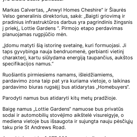
Markas Calvertas, „Anwyl Homes Cheshire“ ir Šiaurės
Velso generalinis direktorius, sakė: „Baigti griovimą ir
pradinius infrastruktūros darbus yra pagrindinis žingsnis
į priekį„ Lottie Gardens “. Pirmojo etapo perdavimas
planuojamas rugpjūčio mėn.
„Įdomu matyti šią istorinę svetainę, kuri formuojasi. Ji
taps gyvybinga nauja bendruomenė, gerbianti vietinį
charakterį, kartu siūlydama energiją taupančius, aukštos
specifikacijos namus.“
Ruošiantis pirmiesiems namams, išleidžiamiems,
pardavimo zona taip pat yra kuriama vietoje, o laikinas
pardavimo biuras rugsėjį bus atidarytas „Homebuyers“.
Parodyti namus bus atidaryti kitų metų pradžioje.
Baigę namus „Lottie Gardens“ namuose bus privatūs
sodai ir automobilių stovėjimo aikštelė visureigyje, o
mediena vietoje bus išsaugota ir sujungta nauju pėsčiųjų
taku prie St Andrews Road.