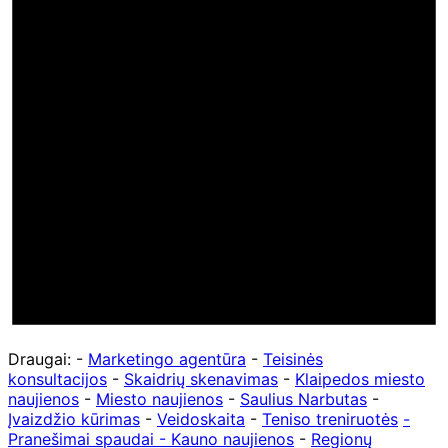
Draugai: -
Marketingo agentūra
-
Teisinės
konsultacijos
-
Skaidrių skenavimas
-
Klaipedos miesto
naujienos
-
Miesto naujienos
-
Saulius Narbutas
-
Įvaizdžio kūrimas
-
Veidoskaita
-
Teniso treniruotės
-
Pranešimai spaudai -
Kauno naujienos
-
Regionų