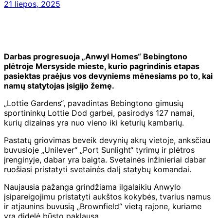
21 liepos, 2025
Darbas progresuoja „Anwyl Homes“ Bebingtono
plėtroje Mersyside mieste, kurio pagrindinis etapas
pasiektas praėjus vos devyniems mėnesiams po to, kai
namų statytojas įsigijo žemę.
„Lottie Gardens“, pavadintas Bebingtono gimusių
sportininkų Lottie Dod garbei, pasirodys 127 namai,
kurių dizainas yra nuo vieno iki keturių kambarių.
Pastatų griovimas beveik devynių akrų vietoje, anksčiau
buvusioje „Unilever“ „Port Sunlight“ tyrimų ir plėtros
įrenginyje, dabar yra baigta. Svetainės inžinieriai dabar
ruošiasi pristatyti svetainės dalį statybų komandai.
Naujausia pažanga grindžiama ilgalaikiu Anwylo
įsipareigojimu pristatyti aukštos kokybės, tvarius namus
ir atjaunins buvusią „Brownfield“ vietą rajone, kuriame
yra didelė būsto paklausa.