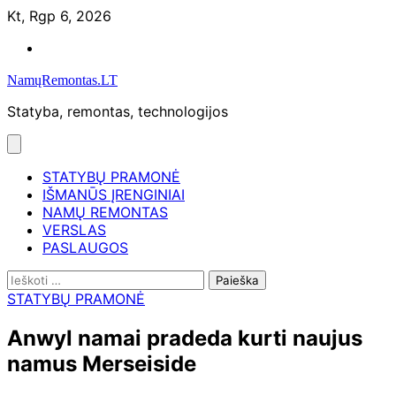
Skip
Kt, Rgp 6, 2026
to
Namų
content
remontas
NamųRemontas.LT
Statyba, remontas, technologijos
STATYBŲ PRAMONĖ
IŠMANŪS ĮRENGINIAI
NAMŲ REMONTAS
VERSLAS
PASLAUGOS
Ieškoti:
STATYBŲ PRAMONĖ
Anwyl namai pradeda kurti naujus
namus Merseiside