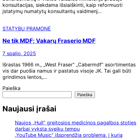
konsultacijas, siekdama išsiaiškinti, kaip reformuoti
įstatymų numatytų konsultantų vaidmenį…
STATYBŲ PRAMONĖ
Ne tik MDF; Vakarų Fraserio MDF
7 spalio, 2025
Išrastas 1966 m., „West Fraser“ „Cabermdf“ asortimentas
vis dar puošia namus ir pastatus visoje JK. Tai gali būti
grindimos lentos,…
Paieška
Paieška
Naujausi įrašai
Naujos „Hull“ greitosios medicinos pagalbos stoties
darbai vyksta sveiku tempu
„YouTube Music“ išsprendžia problemą, į kurią