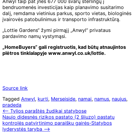
Anwyl taip pat įneš 677 000 svarų sterlingų į
bendruomenės investicijas kaip planavimo susitarimo
dalį, remdama vietinius parkus, sporto vietas, biologinės
įvairovės patobulinimus ir transporto infrastruktūrą.
„Lottie Gardens“ žymi pirmąjį „Anwyl“ privataus
pardavimo namų vystymąsi.
„HomeBuyers“ gali registruotis, kad būtų atnaujintos
plėtros tinklalapyje www.anwyl.co.uk/lottie.
Source link
Tagged
Anwyl
,
kurti
,
Merseiside
,
namai
,
namus
,
naujus
,
pradeda
Navigacija
⟵
Tylios paraštės žudikai statybose
Naujo didesnės rizikos pastato (2 šliuzo) pastatų
tarp
kontrolės patvirtinimo paraiškų gairės-Statybos
įrašų
lyderystės taryba
⟶