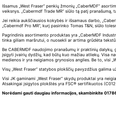
Išsamus „West Fraser“ penkių žmonių „CaberMDF“ asortimenta
veiksnys. „Cabermdf Trade MR“ siūlo tą patį pranašumą, 
Jei reikia aukščiausios kokybės ir išsamaus darbo, „CaberM
„Cabermdf Pro MR“, kurį pasirinko Tomas T&N, siūlo tole
Pagrindinis asortimento produktas yra „CaberMDF Industrial
tinka giliam maršrutui, o nuosekli ar artima grūdėta tekstū
Be CABERMDF naudojimo pranašumų ir praktinių dalykų, gam
įsigyti įvairių dydžių, kad būtų kuo mažiau atliekų. Visa
medienos ir yra neigiamos grynosios anglies. Be to, visi 
Visų „West Fraser“ statybos plokščių pavyzdžius galima už
Visi JK gaminami „West Fraser“ skydų produktai yra neigia
Atsakingai įsigytos plokštės yra FSC® sertifikuotos (C012
Norėdami gauti daugiau informacijos, skambinkite 0178