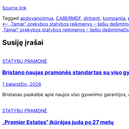
Source link
Tagged
apdovanojimus
,
CABERMDF
,
dirbanti
,
kompanija
,
Navigacija
⟵
„Tamar“ prekybos statybos reikmenys – šešių dešimtm
„Tamar“ prekybos statybos reikmenys – šešių dešimtmeči
tarp
įrašų
Susiję įrašai
STATYBŲ PRAMONĖ
Bristano naujas pramonės standartas su viso gy
1 balandžio, 2026
Bristanas paskelbė apie naujos viso gyvenimo garantijos, 
STATYBŲ PRAMONĖ
„Premier Estates“ įkūrėjas juda po 27 metų