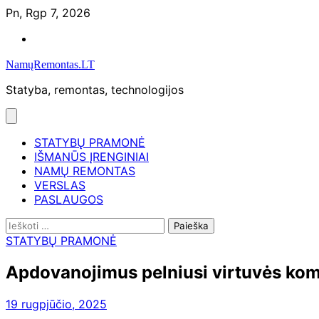
Skip
Pn, Rgp 7, 2026
to
Namų
content
remontas
NamųRemontas.LT
Statyba, remontas, technologijos
STATYBŲ PRAMONĖ
IŠMANŪS ĮRENGINIAI
NAMŲ REMONTAS
VERSLAS
PASLAUGOS
Ieškoti:
STATYBŲ PRAMONĖ
Apdovanojimus pelniusi virtuvės ko
19 rugpjūčio, 2025