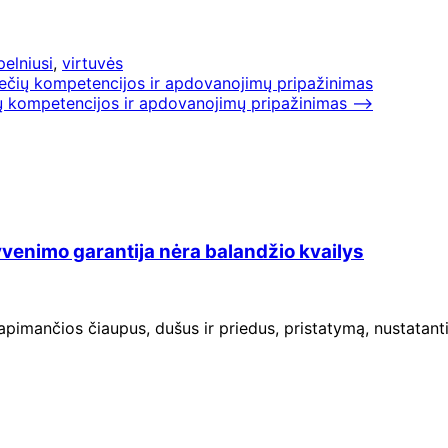
pelniusi
,
virtuvės
ečių kompetencijos ir apdovanojimų pripažinimas
ų kompetencijos ir apdovanojimų pripažinimas
⟶
venimo garantija nėra balandžio kvailys
apimančios čiaupus, dušus ir priedus, pristatymą, nustatan