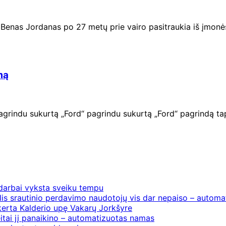
s Benas Jordanas po 27 metų prie vairo pasitraukia iš įmonė
mą
rindu sukurtą „Ford“ pagrindu sukurtą „Ford“ pagrindą tap
 darbai vyksta sveiku tempu
is srautinio perdavimo naudotojų vis dar nepaiso – automat
erta Kalderio upę Vakarų Jorkšyre
itai jį panaikino – automatizuotas namas