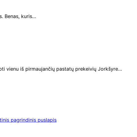
s. Benas, kuris…
ti vienu iš pirmaujančių pastatų prekeivių Jorkšyre…
inis pagrindinis puslapis