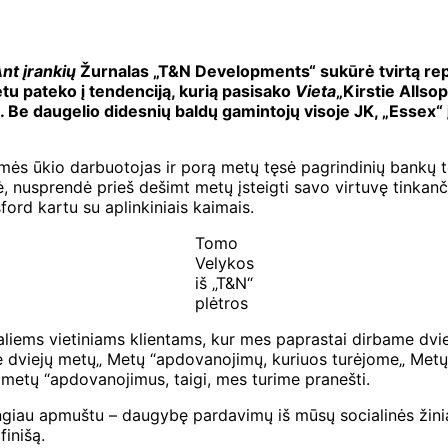
nt įrankių
Žurnalas „T&N Developments“ sukūrė tvirtą repu
tu pateko į tendenciją, kurią pasisako
Vieta
„Kirstie Allso
e. Be daugelio didesnių baldų gamintojų visoje JK, „Essex
ės ūkio darbuotojas ir porą metų tęsė pagrindinių bankų te
elė, nusprendė prieš dešimt metų įsteigti savo virtuvę tinkan
ford kartu su aplinkiniais kaimais.
Tomo
Velykos
iš „T&N“
plėtros
iems vietiniams klientams, kur mes paprastai dirbame dviej
. Be dviejų metų„ Metų “apdovanojimų, kuriuos turėjome„ Me
 metų “apdovanojimus, taigi, mes turime pranešti.
engiau apmuštu – daugybę pardavimų iš mūsų socialinės žini
finišą.