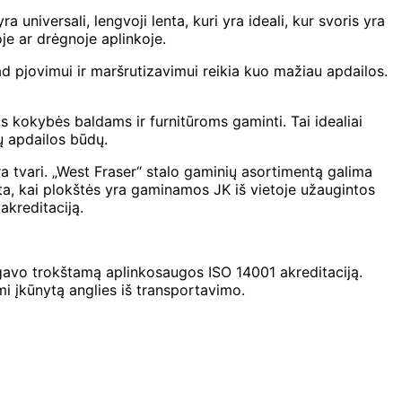
niversali, lengvoji lenta, kuri yra ideali, kur svoris yra
e ar drėgnoje aplinkoje.
ad pjovimui ir maršrutizavimui reikia kuo mažiau apdailos.
s kokybės baldams ir furnitūroms gaminti. Tai idealiai
ių apdailos būdų.
tvari. „West Fraser“ stalo gaminių asortimentą galima
ta, kai plokštės yra gaminamos JK iš vietoje užaugintos
akreditaciją.
 gavo trokštamą aplinkosaugos ISO 14001 akreditaciją.
i įkūnytą anglies iš transportavimo.