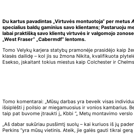
Du kartus pavadintas „Virtuvės montuotoja“ per metus
A
specialius baldų gaminius savo klientams; Pastaruoju me
labai praktišką savo klientų virtuvės ir valgomojo zonos
„West Fraser“ „Cabermdf“ lentoms.
Tomo Velykų karjera statybų pramonėje prasidėjo kaip žem
klasės dailidę – kol jis su žmona Nikita, kvalifikuota plyt
Esekso, įskaitant tokius miestus kaip Colchester ir Chelms
Tomo komentarai: „Mūsų darbas yra beveik visas individual
išsiplėšti į poilsio ar miegamuosius ir vonios kambarius
taip pat buvome įtraukti į„ Kbbi “„ Metų montavimo verslo
„Aš dabar sukūriau pusšimtį suolų – kai kuriuos iš jų pad
Perkins “yra mūsų vietinis. Ateik, jie galės gauti tikrai gerą 