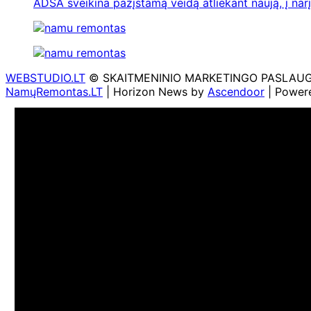
ADSA sveikina pažįstamą veidą atliekant naują, į nar
WEBSTUDIO.LT
© SKAITMENINIO MARKETINGO PASLAUGOS. SE
NamųRemontas.LT
| Horizon News by
Ascendoor
| Power