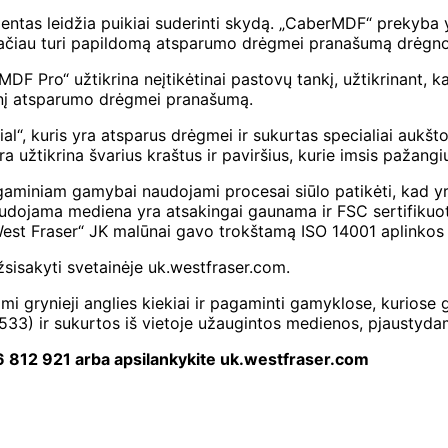
s leidžia puikiai suderinti skydą. „CaberMDF“ prekyba yra u
tačiau turi papildomą atsparumo drėgmei pranašumą drėgnoj
DF Pro“ užtikrina neįtikėtinai pastovų tankį, užtikrinant, k
snį atsparumo drėgmei pranašumą.
“, kuris yra atsparus drėgmei ir sukurtas specialiai aukšto
ra užtikrina švarius kraštus ir paviršius, kurie imsis pažang
iniam gamybai naudojami procesai siūlo patikėti, kad yra 
 naudojama mediena yra atsakingai gaunama ir FSC sertifikuo
„West Fraser“ JK malūnai gavo trokštamą ISO 14001 aplinkos 
sisakyti svetainėje uk.westfraser.com.
mi grynieji anglies kiekiai ir pagaminti gamyklose, kuriose
533) ir sukurtos iš vietoje užaugintos medienos, pjaustydam
6 812 921 arba apsilankykite uk.westfraser.com