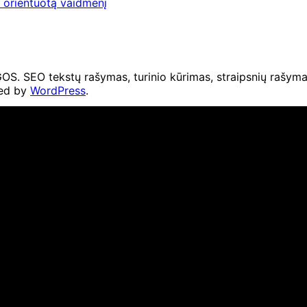
į orientuotą vaidmenį
O tekstų rašymas, turinio kūrimas, straipsnių rašymas 
ed by
WordPress
.