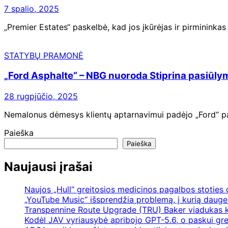
7 spalio, 2025
„Premier Estates“ paskelbė, kad jos įkūrėjas ir pirmininka
STATYBŲ PRAMONĖ
„Ford Asphalte“ – NBG nuoroda Stiprina pasiūly
28 rugpjūčio, 2025
Nemalonus dėmesys klientų aptarnavimui padėjo „Ford“ pag
Paieška
Paieška
Naujausi įrašai
Naujos „Hull“ greitosios medicinos pagalbos stoties
„YouTube Music“ išsprendžia problemą, į kurią daugel
Transpennine Route Upgrade (TRU) Baker viadukas k
Kodėl JAV vyriausybė apribojo GPT-5.6, o paskui gre