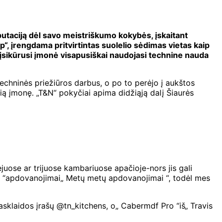
taciją dėl savo meistriškumo kokybės, įskaitant
pp“, įrengdama pritvirtintas suolelio sėdimas vietas kaip
“ įsikūrusi įmonė visapusiškai naudojasi technine nauda
chninės priežiūros darbus, o po to perėjo į aukštos
čią įmonę. „T&N“ pokyčiai apima didžiąją dalį Šiaurės
uose ar trijuose kambariuose apačioje-nors jis gali
tų “apdovanojimai„ Metų metų apdovanojimai “, todėl mes
asklaidos įrašų @tn_kitchens, o„ Cabermdf Pro “iš„ Travis