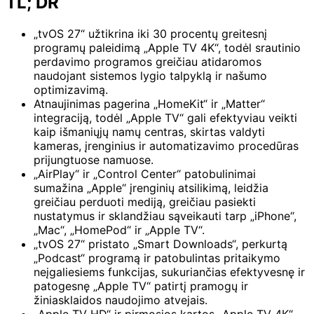
TL; DR
„tvOS 27“ užtikrina iki 30 procentų greitesnį
programų paleidimą „Apple TV 4K“, todėl srautinio
perdavimo programos greičiau atidaromos
naudojant sistemos lygio talpyklą ir našumo
optimizavimą.
Atnaujinimas pagerina „HomeKit“ ir „Matter“
integraciją, todėl „Apple TV“ gali efektyviau veikti
kaip išmaniųjų namų centras, skirtas valdyti
kameras, įrenginius ir automatizavimo procedūras
prijungtuose namuose.
„AirPlay“ ir „Control Center“ patobulinimai
sumažina „Apple“ įrenginių atsilikimą, leidžia
greičiau perduoti mediją, greičiau pasiekti
nustatymus ir sklandžiau sąveikauti tarp „iPhone“,
„Mac“, „HomePod“ ir „Apple TV“.
„tvOS 27“ pristato „Smart Downloads“, perkurtą
„Podcast“ programą ir patobulintas pritaikymo
neįgaliesiems funkcijas, sukuriančias efektyvesnę ir
patogesnę „Apple TV“ patirtį pramogų ir
žiniasklaidos naudojimo atvejais.