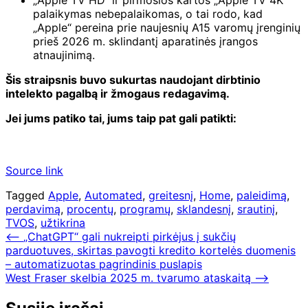
„Apple TV HD“ ir pirmosios kartos „Apple TV 4K“
palaikymas nebepalaikomas, o tai rodo, kad
„Apple“ pereina prie naujesnių A15 varomų įrenginių
prieš 2026 m. sklindantį aparatinės įrangos
atnaujinimą.
Šis straipsnis buvo sukurtas naudojant dirbtinio
intelekto pagalbą ir žmogaus redagavimą.
Jei jums patiko tai, jums taip pat gali patikti:
Source link
Tagged
Apple
,
Automated
,
greitesnį
,
Home
,
paleidimą
,
perdavimą
,
procentų
,
programų
,
sklandesnį
,
srautinį
,
TVOS
,
užtikrina
Navigacija
⟵
„ChatGPT“ gali nukreipti pirkėjus į sukčių
parduotuves, skirtas pavogti kredito kortelės duomenis
tarp
– automatizuotas pagrindinis puslapis
įrašų
West Fraser skelbia 2025 m. tvarumo ataskaitą
⟶