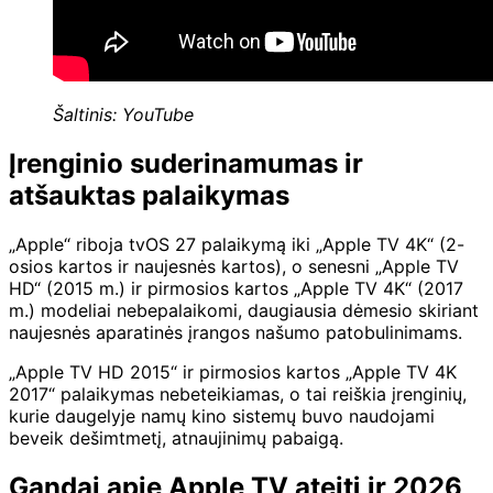
Šaltinis: YouTube
Įrenginio suderinamumas ir
atšauktas palaikymas
„Apple“ riboja tvOS 27 palaikymą iki „Apple TV 4K“ (2-
osios kartos ir naujesnės kartos), o senesni „Apple TV
HD“ (2015 m.) ir pirmosios kartos „Apple TV 4K“ (2017
m.) modeliai nebepalaikomi, daugiausia dėmesio skiriant
naujesnės aparatinės įrangos našumo patobulinimams.
„Apple TV HD 2015“ ir pirmosios kartos „Apple TV 4K
2017“ palaikymas nebeteikiamas, o tai reiškia įrenginių,
kurie daugelyje namų kino sistemų buvo naudojami
beveik dešimtmetį, atnaujinimų pabaigą.
Gandai apie Apple TV ateitį ir 2026