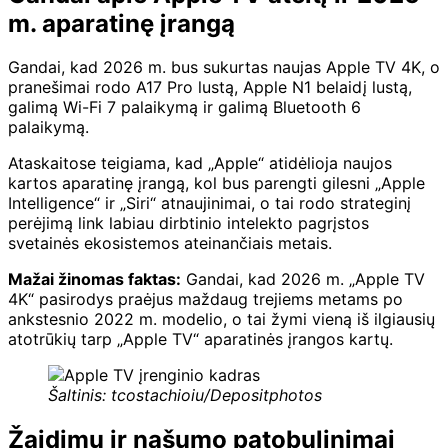
m. aparatinę įrangą
Gandai, kad 2026 m. bus sukurtas naujas Apple TV 4K, o
pranešimai rodo A17 Pro lustą, Apple N1 belaidį lustą,
galimą Wi-Fi 7 palaikymą ir galimą Bluetooth 6
palaikymą.
Ataskaitose teigiama, kad „Apple“ atidėlioja naujos
kartos aparatinę įrangą, kol bus parengti gilesni „Apple
Intelligence“ ir „Siri“ atnaujinimai, o tai rodo strateginį
perėjimą link labiau dirbtinio intelekto pagrįstos
svetainės ekosistemos ateinančiais metais.
Mažai žinomas faktas:
Gandai, kad 2026 m. „Apple TV
4K“ pasirodys praėjus maždaug trejiems metams po
ankstesnio 2022 m. modelio, o tai žymi vieną iš ilgiausių
atotrūkių tarp „Apple TV“ aparatinės įrangos kartų.
Šaltinis: tcostachioiu/Depositphotos
Žaidimų ir našumo patobulinimai