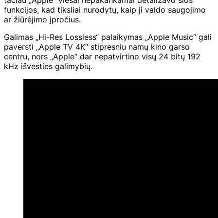
funkcijos, kad tiksliai nurodytų, kaip ji valdo saugojimo
ar žiūrėjimo įpročius.
Galimas „Hi-Res Lossless“ palaikymas „Apple Music“ gali
paversti „Apple TV 4K“ stipresniu namų kino garso
centru, nors „Apple“ dar nepatvirtino visų 24 bitų 192
kHz išvesties galimybių.