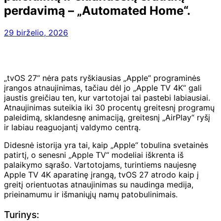
perdavimą – „Automated Home“.
29 birželio, 2026
„tvOS 27“ nėra pats ryškiausias „Apple“ programinės
įrangos atnaujinimas, tačiau dėl jo „Apple TV 4K“ gali
jaustis greičiau ten, kur vartotojai tai pastebi labiausiai.
Atnaujinimas suteikia iki 30 procentų greitesnį programų
paleidimą, sklandesnę animaciją, greitesnį „AirPlay“ ryšį
ir labiau reaguojantį valdymo centrą.
Didesnė istorija yra tai, kaip „Apple“ tobulina svetainės
patirtį, o senesni „Apple TV“ modeliai iškrenta iš
palaikymo sąrašo. Vartotojams, turintiems naujesnę
Apple TV 4K aparatinę įrangą, tvOS 27 atrodo kaip į
greitį orientuotas atnaujinimas su naudinga medija,
prieinamumu ir išmaniųjų namų patobulinimais.
Turinys: