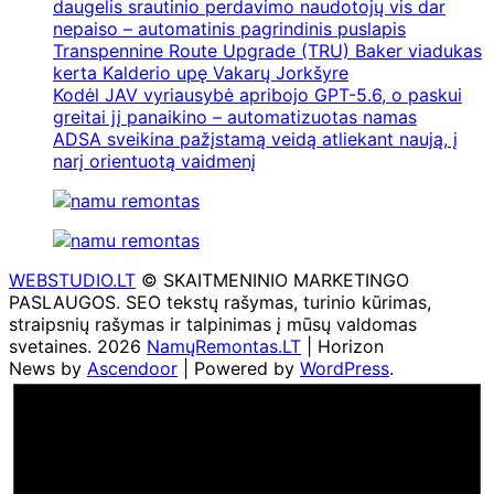
daugelis srautinio perdavimo naudotojų vis dar
nepaiso – automatinis pagrindinis puslapis
Transpennine Route Upgrade (TRU) Baker viadukas
kerta Kalderio upę Vakarų Jorkšyre
Kodėl JAV vyriausybė apribojo GPT-5.6, o paskui
greitai jį panaikino – automatizuotas namas
ADSA sveikina pažįstamą veidą atliekant naują, į
narį orientuotą vaidmenį
WEBSTUDIO.LT
© SKAITMENINIO MARKETINGO
PASLAUGOS. SEO tekstų rašymas, turinio kūrimas,
straipsnių rašymas ir talpinimas į mūsų valdomas
svetaines. 2026
NamųRemontas.LT
| Horizon
News by
Ascendoor
| Powered by
WordPress
.