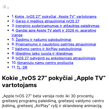
Kokie „tvOS 27“ pokyčiai „Apple TV“ vartotojams
Garso ir medijos atnaujinimai tvOS 27
Įrenginio suderinamumas ir atšauktas palaikymas
Gandai apie Apple TV ateitį ir 2026 m. aparatinę
įrangą
Žaidimų ir našumo patobulinimai
Prieinamumo ir naudotojo patirties atnaujinimai
Valdymo centro ir AirPlay patobulinimai
Išleidimo laiko juosta ir išleidimas
tvOS 27, palyginti su ankstesniais atnaujinimais
Išmaniųjų namų centro evoliucija
TL; DR
Kokie „tvOS 27“ pokyčiai „Apple TV“
vartotojams
„Apple tvOS 27“ beta versija rodo iki 30 procentų
greitesnį programų paleidimą, greitesnį valdymo centro
įkėlimą, greitesnį „AirPlay“ ryšį ir sklandesnę animaciją.