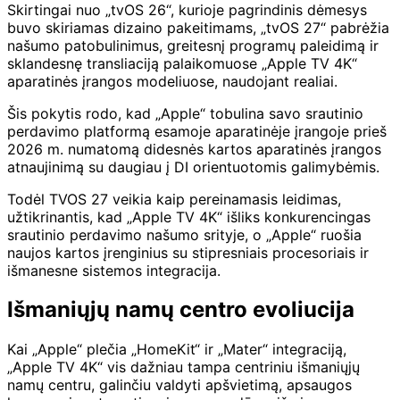
Skirtingai nuo „tvOS 26“, kurioje pagrindinis dėmesys
buvo skiriamas dizaino pakeitimams, „tvOS 27“ pabrėžia
našumo patobulinimus, greitesnį programų paleidimą ir
sklandesnę transliaciją palaikomuose „Apple TV 4K“
aparatinės įrangos modeliuose, naudojant realiai.
Šis pokytis rodo, kad „Apple“ tobulina savo srautinio
perdavimo platformą esamoje aparatinėje įrangoje prieš
2026 m. numatomą didesnės kartos aparatinės įrangos
atnaujinimą su daugiau į DI orientuotomis galimybėmis.
Todėl TVOS 27 veikia kaip pereinamasis leidimas,
užtikrinantis, kad „Apple TV 4K“ išliks konkurencingas
srautinio perdavimo našumo srityje, o „Apple“ ruošia
naujos kartos įrenginius su stipresniais procesoriais ir
išmanesne sistemos integracija.
Išmaniųjų namų centro evoliucija
Kai „Apple“ plečia „HomeKit“ ir „Mater“ integraciją,
„Apple TV 4K“ vis dažniau tampa centriniu išmaniųjų
namų centru, galinčiu valdyti apšvietimą, apsaugos