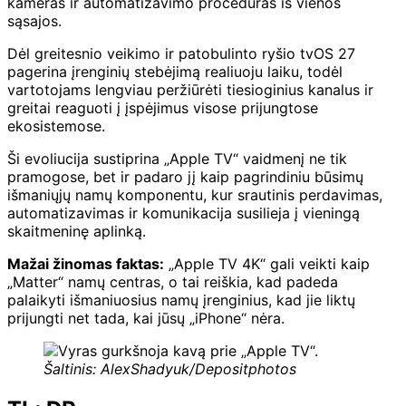
kameras ir automatizavimo procedūras iš vienos
sąsajos.
Dėl greitesnio veikimo ir patobulinto ryšio tvOS 27
pagerina įrenginių stebėjimą realiuoju laiku, todėl
vartotojams lengviau peržiūrėti tiesioginius kanalus ir
greitai reaguoti į įspėjimus visose prijungtose
ekosistemose.
Ši evoliucija sustiprina „Apple TV“ vaidmenį ne tik
pramogose, bet ir padaro jį kaip pagrindiniu būsimų
išmaniųjų namų komponentu, kur srautinis perdavimas,
automatizavimas ir komunikacija susilieja į vieningą
skaitmeninę aplinką.
Mažai žinomas faktas:
„Apple TV 4K“ gali veikti kaip
„Matter“ namų centras, o tai reiškia, kad padeda
palaikyti išmaniuosius namų įrenginius, kad jie liktų
prijungti net tada, kai jūsų „iPhone“ nėra.
Šaltinis: AlexShadyuk/Depositphotos