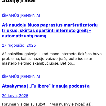
Susiję įrašai
IŠMANŪS ĮRENGINIAI
Aš naudoju šiuos paprastus maršrutizatorių
triukus, skirtas spartinti interneto greitį –
automatizuotą namą
27 rugpjūčio, 2025
Aš anksčiau galvojau, kad mano interneto tiekėjas buvo
problema, kai sumažėjo vaizdo įrašų buferiuose ar
mastelio keitimo skambučiuose. Bet po…
IŠMANŪS ĮRENGINIAI
Atsakymas į „Fullbore“ ir naują podcast’ą
20 kovo, 2025
Forumai vis dar sulaužyti, ir visi nusivylė (ypač aš).