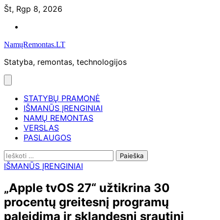
Skip
Št, Rgp 8, 2026
to
Namų
content
remontas
NamųRemontas.LT
Statyba, remontas, technologijos
STATYBŲ PRAMONĖ
IŠMANŪS ĮRENGINIAI
NAMŲ REMONTAS
VERSLAS
PASLAUGOS
Ieškoti:
IŠMANŪS ĮRENGINIAI
„Apple tvOS 27“ užtikrina 30
procentų greitesnį programų
paleidimą ir sklandesnį srautinį