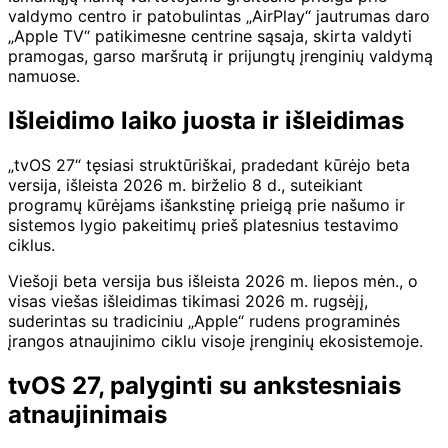
valdymo centro ir patobulintas „AirPlay“ jautrumas daro
„Apple TV“ patikimesne centrine sąsaja, skirta valdyti
pramogas, garso maršrutą ir prijungtų įrenginių valdymą
namuose.
Išleidimo laiko juosta ir išleidimas
„tvOS 27“ tęsiasi struktūriškai, pradedant kūrėjo beta
versija, išleista 2026 m. birželio 8 d., suteikiant
programų kūrėjams išankstinę prieigą prie našumo ir
sistemos lygio pakeitimų prieš platesnius testavimo
ciklus.
Viešoji beta versija bus išleista 2026 m. liepos mėn., o
visas viešas išleidimas tikimasi 2026 m. rugsėjį,
suderintas su tradiciniu „Apple“ rudens programinės
įrangos atnaujinimo ciklu visoje įrenginių ekosistemoje.
tvOS 27, palyginti su ankstesniais
atnaujinimais