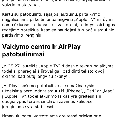
vaizdo nustatymais.
Kartu su patobulintu sąsajos jautrumu, pritaikymo
neįgaliesiems pakeitimai palengvina „Apple TV“ naršymą
namų ūkiuose, kuriuose keli vartotojai, turintys skirtingus
regėjimo poreikius, kasdien naudojasi tuo pačiu srautinio
perdavimo įrenginiu.
Valdymo centro ir AirPlay
patobulinimai
„tvOS 27“ suteikia „Apple TV“ didesnio teksto palaikymą,
todėl silpnaregiai žiūrovai gali padidinti teksto dydį
ekrane, kad būtų lengviau skaityti.
„AirPlay“ našumo patobulinimai sumažina ryšio
uždelsimą perduodant srautu iš „iPhone“, „iPad“ ar „Mac“
į „Apple TV“, todėl atkūrimo laikas yra greitesnis ir
daugialypės terpės sinchronizavimas keliuose
įrenginiuose yra stabilesnis.
Išmaniųjų namų vartotojams greitesnė prieiga prie