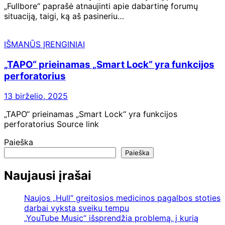
„Fullbore“ paprašė atnaujinti apie dabartinę forumų
situaciją, taigi, ką aš pasineriu…
IŠMANŪS ĮRENGINIAI
„TAPO“ prieinamas „Smart Lock“ yra funkcijos
perforatorius
13 birželio, 2025
„TAPO“ prieinamas „Smart Lock“ yra funkcijos
perforatorius Source link
Paieška
Paieška
Naujausi įrašai
Naujos „Hull“ greitosios medicinos pagalbos stoties
darbai vyksta sveiku tempu
„YouTube Music“ išsprendžia problemą, į kurią