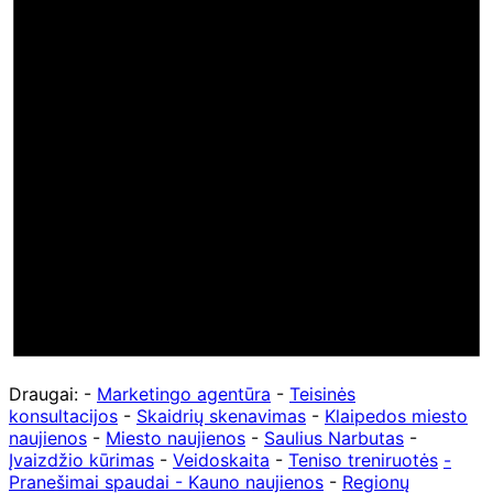
Draugai: -
Marketingo agentūra
-
Teisinės
konsultacijos
-
Skaidrių skenavimas
-
Klaipedos miesto
naujienos
-
Miesto naujienos
-
Saulius Narbutas
-
Įvaizdžio kūrimas
-
Veidoskaita
-
Teniso treniruotės
-
Pranešimai spaudai -
Kauno naujienos
-
Regionų