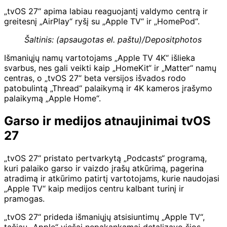
„tvOS 27“ apima labiau reaguojantį valdymo centrą ir
greitesnį „AirPlay“ ryšį su „Apple TV“ ir „HomePod“.
Šaltinis: (apsaugotas el. paštu)/Depositphotos
Išmaniųjų namų vartotojams „Apple TV 4K“ išlieka
svarbus, nes gali veikti kaip „HomeKit“ ir „Matter“ namų
centras, o „tvOS 27“ beta versijos išvados rodo
patobulintą „Thread“ palaikymą ir 4K kameros įrašymo
palaikymą „Apple Home“.
Garso ir medijos atnaujinimai tvOS
27
„tvOS 27“ pristato pertvarkytą „Podcasts“ programą,
kuri palaiko garso ir vaizdo įrašų atkūrimą, pagerina
atradimą ir atkūrimo patirtį vartotojams, kurie naudojasi
„Apple TV“ kaip medijos centru kalbant turinį ir
pramogas.
„tvOS 27“ prideda išmaniųjų atsisiuntimų „Apple TV“,
tačiau „Apple“ viešai nepakankamai detalizavo šios