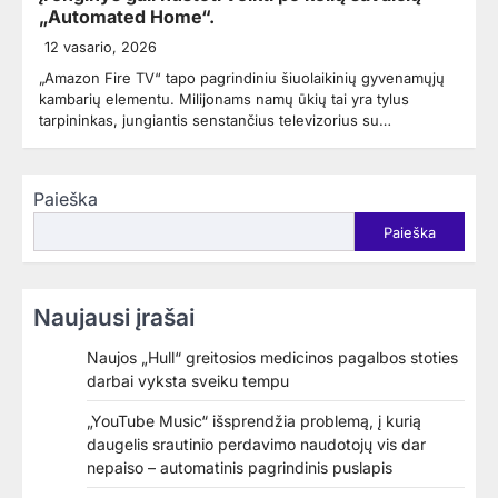
„Automated Home“.
12 vasario, 2026
„Amazon Fire TV“ tapo pagrindiniu šiuolaikinių gyvenamųjų
kambarių elementu. Milijonams namų ūkių tai yra tylus
tarpininkas, jungiantis senstančius televizorius su…
Paieška
Paieška
Naujausi įrašai
Naujos „Hull“ greitosios medicinos pagalbos stoties
darbai vyksta sveiku tempu
„YouTube Music“ išsprendžia problemą, į kurią
daugelis srautinio perdavimo naudotojų vis dar
nepaiso – automatinis pagrindinis puslapis