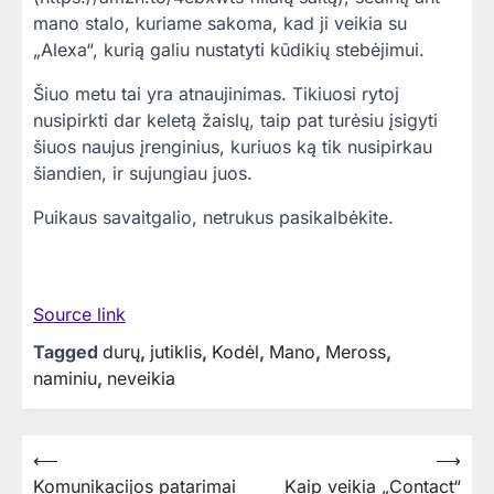
mano stalo, kuriame sakoma, kad ji veikia su
„Alexa“, kurią galiu nustatyti kūdikių stebėjimui.
Šiuo metu tai yra atnaujinimas. Tikiuosi rytoj
nusipirkti dar keletą žaislų, taip pat turėsiu įsigyti
šiuos naujus įrenginius, kuriuos ką tik nusipirkau
šiandien, ir sujungiau juos.
Puikaus savaitgalio, netrukus pasikalbėkite.
Source link
Tagged
durų
,
jutiklis
,
Kodėl
,
Mano
,
Meross
,
naminiu
,
neveikia
Navigacija
⟵
⟶
Komunikacijos patarimai
Kaip veikia „Contact“