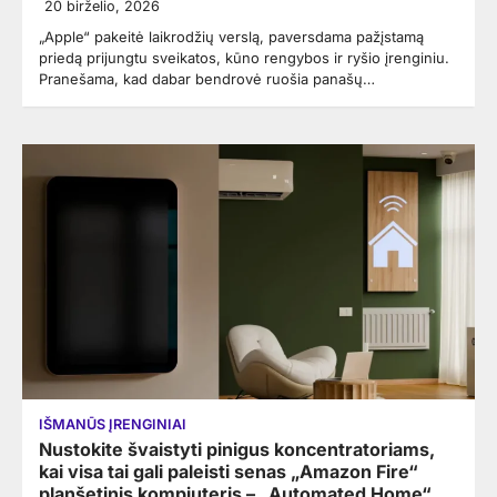
20 birželio, 2026
„Apple“ pakeitė laikrodžių verslą, paversdama pažįstamą
priedą prijungtu sveikatos, kūno rengybos ir ryšio įrenginiu.
Pranešama, kad dabar bendrovė ruošia panašų…
IŠMANŪS ĮRENGINIAI
Nustokite švaistyti pinigus koncentratoriams,
kai visa tai gali paleisti senas „Amazon Fire“
planšetinis kompiuteris – „Automated Home“.