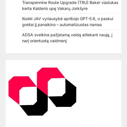
Transpennine Route Upgrade (TRU) Baker viadukas
kerta Kalderio upę Vakarų Jorkšyre
Kodėl JAV vyriausybė apribojo GPT-5.6, o paskui
greitai jį panaikino – automatizuotas namas
ADSA sveikina pažįstamą veidą atliekant naują, į
narį orientuotą vaidmenį