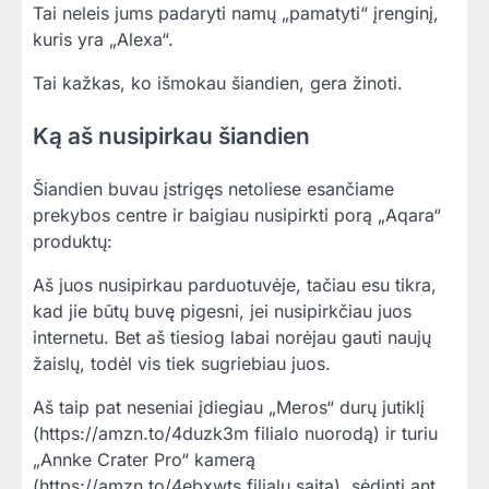
Tai neleis jums padaryti namų „pamatyti“ įrenginį,
kuris yra „Alexa“.
Tai kažkas, ko išmokau šiandien, gera žinoti.
Ką aš nusipirkau šiandien
Šiandien buvau įstrigęs netoliese esančiame
prekybos centre ir baigiau nusipirkti porą „Aqara“
produktų:
Aš juos nusipirkau parduotuvėje, tačiau esu tikra,
kad jie būtų buvę pigesni, jei nusipirkčiau juos
internetu. Bet aš tiesiog labai norėjau gauti naujų
žaislų, todėl vis tiek sugriebiau juos.
Aš taip pat neseniai įdiegiau „Meros“ durų jutiklį
(https://amzn.to/4duzk3m filialo nuorodą) ir turiu
„Annke Crater Pro“ kamerą
(https://amzn.to/4ebxwts filialų saitą), sėdintį ant