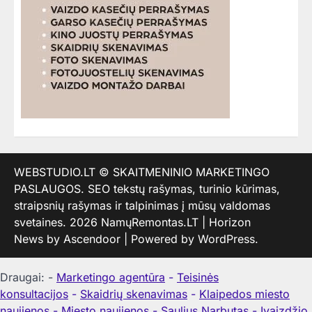
WEBSTUDIO.LT
© SKAITMENINIO MARKETINGO
PASLAUGOS. SEO tekstų rašymas, turinio kūrimas,
straipsnių rašymas ir talpinimas į mūsų valdomas
svetaines. 2026
NamųRemontas.LT
| Horizon
News by
Ascendoor
| Powered by
WordPress
.
Draugai: -
Marketingo agentūra
-
Teisinės
konsultacijos
-
Skaidrių skenavimas
-
Klaipedos miesto
naujienos
-
Miesto naujienos
-
Saulius Narbutas
-
Įvaizdžio