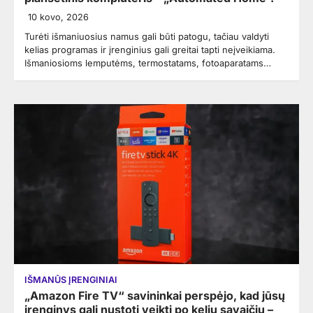
10 kovo, 2026
Turėti išmaniuosius namus gali būti patogu, tačiau valdyti
kelias programas ir įrenginius gali greitai tapti neįveikiama.
Išmaniosioms lemputėms, termostatams, fotoaparatams…
IŠMANŪS ĮRENGINIAI
„Amazon Fire TV“ savininkai perspėjo, kad jūsų
įrenginys gali nustoti veikti po kelių savaičių –