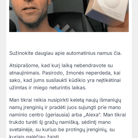
Sužinokite daugiau apie automatinius namus čia.
Atsiprašome, kad kurį laiką nebendravote su
atnaujinimais. Pasirodo, žmonės neperdeda, kai
sako, kad jums susilaukti kūdikio yra neįtikėtinai
užimtas ir miego neturintis laikas.
Man tikrai reikia nusipirkti keletą naujų išmaniųjų
namų įrenginių ir pradėti juos sujungti prie mano
naminio centro (geriausia) arba „Alexa“. Man tikrai
trukdo turėti šį gražų namišką, sėdintį mano
svetainėje, su kuriuo be protingų įrenginių, su
kuriais galėčiau žaisti.