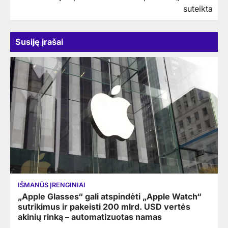
tarp
suteikta
įrašų
Susiję įrašai
IŠMANŪS ĮRENGINIAI
„Apple Glasses“ gali atspindėti „Apple Watch“
sutrikimus ir pakeisti 200 mlrd. USD vertės
akinių rinką – automatizuotas namas