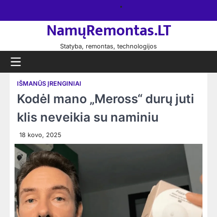
Skip
Namų
to
remontas
NamųRemontas.LT
content
Statyba, remontas, technologijos
IŠMANŪS ĮRENGINIAI
Kodėl mano „Meross“ durų juti
klis neveikia su naminiu
18 kovo, 2025