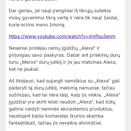
Dar geriau, jei nauji įrenginiai iš tikrųjų suteikia
mūsų gyvenimui tikrą vertę ir nėra tik nauji žaislai,
kurie erzins mano žmoną.
https://www.youtube.com/watch?v=lmjflsu3enm
Neseniai pridėjau namų įgūdžių „Alexa“ ir
prijungiau savo paskyras. Dabar ant priekinių durų
turiu „Meros“ durų jutiklį ir jis jau matomas Alexa,
bet ne jaukiai.
Aš tikėjausi, kad sujungti namiškius su „Alexa“ gali
padaryti tą durų jutiklį, matomą namuose, tačiau
sužinojau, kad tai nėra taip, kaip jis veikia. „Alexa“
įgūdžiai yra skirti leisti naudoti „Alexa“, kad būtų
galima valdyti naminės ekosistemos produktus,
naudojant balso komandas (kurios skamba
fantastiškai), tačiau jis neveikia atvirkščiai.