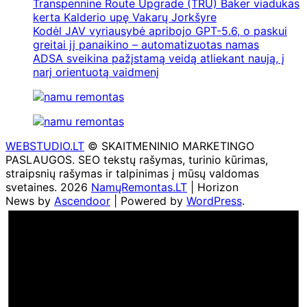
Transpennine Route Upgrade (TRU) Baker viadukas
kerta Kalderio upę Vakarų Jorkšyre
Kodėl JAV vyriausybė apribojo GPT-5.6, o paskui
greitai jį panaikino – automatizuotas namas
ADSA sveikina pažįstamą veidą atliekant naują, į
narį orientuotą vaidmenį
WEBSTUDIO.LT
© SKAITMENINIO MARKETINGO
PASLAUGOS. SEO tekstų rašymas, turinio kūrimas,
straipsnių rašymas ir talpinimas į mūsų valdomas
svetaines. 2026
NamųRemontas.LT
| Horizon
News by
Ascendoor
| Powered by
WordPress
.