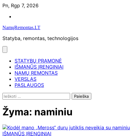
Skip
Pn, Rgp 7, 2026
to
Namų
content
remontas
NamųRemontas.LT
Statyba, remontas, technologijos
STATYBŲ PRAMONĖ
IŠMANŪS ĮRENGINIAI
NAMŲ REMONTAS
VERSLAS
PASLAUGOS
Ieškoti:
Žyma:
naminiu
IŠMANŪS ĮRENGINIAI