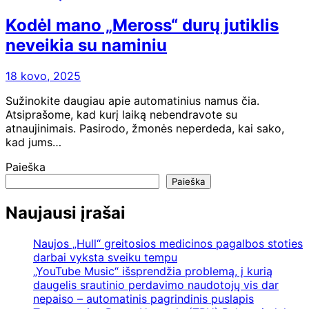
Kodėl mano „Meross“ durų jutiklis
neveikia su naminiu
18 kovo, 2025
Sužinokite daugiau apie automatinius namus čia.
Atsiprašome, kad kurį laiką nebendravote su
atnaujinimais. Pasirodo, žmonės neperdeda, kai sako,
kad jums…
Paieška
Paieška
Naujausi įrašai
Naujos „Hull“ greitosios medicinos pagalbos stoties
darbai vyksta sveiku tempu
„YouTube Music“ išsprendžia problemą, į kurią
daugelis srautinio perdavimo naudotojų vis dar
nepaiso – automatinis pagrindinis puslapis