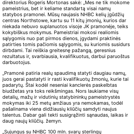
direktorius Rogeris Mortonas sakė: „Mes ne tik mokome
pameistrius, bet ir keliame standartą visai namų
statybos pramonei. Mūsų naujasis NHBC kelių įgūdžių
centras Northstowe, kartu su 11 kitų įmonių, kurios dar
niekada nebuvo suplanuotos visoje JK pramonėje, teiks
kokybiškus mokymus. Pameistriai mokosi realiomis
sąlygomis nuo pat pirmos dienos, įgydami praktinės
patirties tomis pačiomis sąlygomis, su kuriomis susidurs
dirbdami. Tai reiškia greitesnę pažangą, geresnius
rezultatus ir, svarbiausia, kvalifikuotus, darbui paruoštus
darbuotojus.
„Pramonė patiria realų spaudimą statyti daugiau namų,
juos gerai pastatyti ir rasti kvalifikuotų žmonių, kurie tai
padarytų. Štai kodėl neseniai kanclerės paskelbtas
biudžetas yra toks reikšmingas. Nors laukiame visų
detalių, mažų ir vidutinių statybininkų pameistrystės
mokymas iki 25 metų amžiaus yra nemokamas, todėl
pašalinama viena didžiausių kliūčių samdyti naujus
talentus. Dabar gali tekti susigrąžinti sąnaudas, laikas ir
daug naujų kliūčių. žemyn.
„Sujungus su NHBC 100 mln. svarų sterlingų