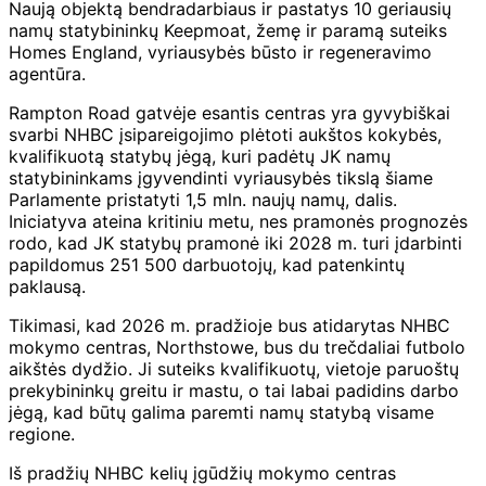
Naują objektą bendradarbiaus ir pastatys 10 geriausių
namų statybininkų Keepmoat, žemę ir paramą suteiks
Homes England, vyriausybės būsto ir regeneravimo
agentūra.
Rampton Road gatvėje esantis centras yra gyvybiškai
svarbi NHBC įsipareigojimo plėtoti aukštos kokybės,
kvalifikuotą statybų jėgą, kuri padėtų JK namų
statybininkams įgyvendinti vyriausybės tikslą šiame
Parlamente pristatyti 1,5 mln. naujų namų, dalis.
Iniciatyva ateina kritiniu metu, nes pramonės prognozės
rodo, kad JK statybų pramonė iki 2028 m. turi įdarbinti
papildomus 251 500 darbuotojų, kad patenkintų
paklausą.
Tikimasi, kad 2026 m. pradžioje bus atidarytas NHBC
mokymo centras, Northstowe, bus du trečdaliai futbolo
aikštės dydžio. Ji suteiks kvalifikuotų, vietoje paruoštų
prekybininkų greitu ir mastu, o tai labai padidins darbo
jėgą, kad būtų galima paremti namų statybą visame
regione.
Iš pradžių NHBC kelių įgūdžių mokymo centras