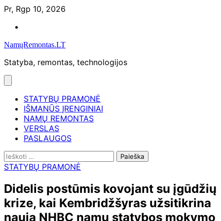
Skip
Pr, Rgp 10, 2026
to
Namų
content
remontas
NamųRemontas.LT
Statyba, remontas, technologijos
STATYBŲ PRAMONĖ
IŠMANŪS ĮRENGINIAI
NAMŲ REMONTAS
VERSLAS
PASLAUGOS
Ieškoti:
STATYBŲ PRAMONĖ
Didelis postūmis kovojant su įgūdžių
krize, kai Kembridžšyras užsitikrina
naują NHBC namų statybos mokymo