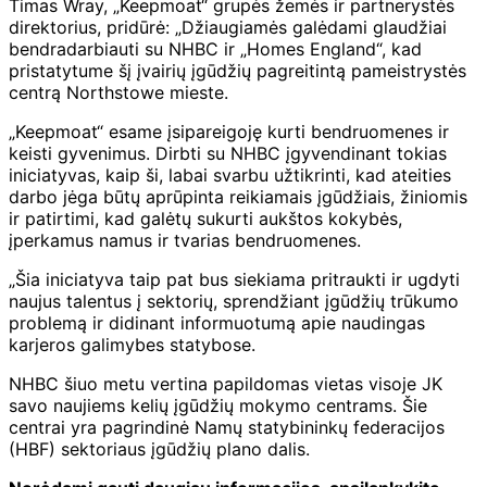
Timas Wray, „Keepmoat“ grupės žemės ir partnerystės
direktorius, pridūrė: „Džiaugiamės galėdami glaudžiai
bendradarbiauti su NHBC ir „Homes England“, kad
pristatytume šį įvairių įgūdžių pagreitintą pameistrystės
centrą Northstowe mieste.
„Keepmoat“ esame įsipareigoję kurti bendruomenes ir
keisti gyvenimus. Dirbti su NHBC įgyvendinant tokias
iniciatyvas, kaip ši, labai svarbu užtikrinti, kad ateities
darbo jėga būtų aprūpinta reikiamais įgūdžiais, žiniomis
ir patirtimi, kad galėtų sukurti aukštos kokybės,
įperkamus namus ir tvarias bendruomenes.
„Šia iniciatyva taip pat bus siekiama pritraukti ir ugdyti
naujus talentus į sektorių, sprendžiant įgūdžių trūkumo
problemą ir didinant informuotumą apie naudingas
karjeros galimybes statybose.
NHBC šiuo metu vertina papildomas vietas visoje JK
savo naujiems kelių įgūdžių mokymo centrams. Šie
centrai yra pagrindinė Namų statybininkų federacijos
(HBF) sektoriaus įgūdžių plano dalis.