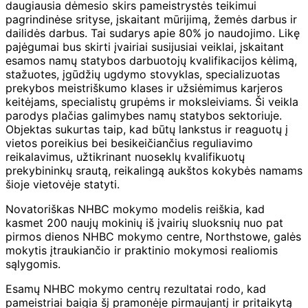
daugiausia dėmesio skirs pameistrystės teikimui
pagrindinėse srityse, įskaitant mūrijimą, žemės darbus ir
dailidės darbus. Tai sudarys apie 80% jo naudojimo. Likę
pajėgumai bus skirti įvairiai susijusiai veiklai, įskaitant
esamos namų statybos darbuotojų kvalifikacijos kėlimą,
stažuotes, įgūdžių ugdymo stovyklas, specializuotas
prekybos meistriškumo klases ir užsiėmimus karjeros
keitėjams, specialistų grupėms ir moksleiviams. Ši veikla
parodys plačias galimybes namų statybos sektoriuje.
Objektas sukurtas taip, kad būtų lankstus ir reaguotų į
vietos poreikius bei besikeičiančius reguliavimo
reikalavimus, užtikrinant nuoseklų kvalifikuotų
prekybininkų srautą, reikalingą aukštos kokybės namams
šioje vietovėje statyti.
Novatoriškas NHBC mokymo modelis reiškia, kad
kasmet 200 naujų mokinių iš įvairių sluoksnių nuo pat
pirmos dienos NHBC mokymo centre, Northstowe, galės
mokytis įtraukiančio ir praktinio mokymosi realiomis
sąlygomis.
Esamų NHBC mokymo centrų rezultatai rodo, kad
pameistriai baigia šį pramonėje pirmaujantį ir pritaikytą