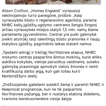
Alison Crofton, „Homes England“ vyriausioji
nekilnojamojo turto pareigūnė, pridūrė: „Kaip
vyriausybės būsto ir regeneravimo agentūra, parama
NHBC kelių įgūdžių ugdymo centrams žengia žingsnį
arčiau vyriausybės misijos statyti 1,5 mln. namų šiame
parlamente įgyvendinimo. Centrai yra puiki galimybė
įveikti atotrūkį tarp talentingų būsto pramonės ir naujų
statybos įgūdžių. pagrindinis laikas statant namus.
„Tęsdami antrąjį ir trečiąjį Northstowe etapus, NHBC
mokymo centras paspartins šimtus mokinių, kurie atliks
aukštos kokybės, vietoje paruoštus vaidmenis, suteiks
galimybę prasmingai apmokyti vietos žmones ir remti
kvalifikuotą darbo jėgą, kuri gali toliau kurti
Kembridžšyro ateitį.
„Didžiuojamės galėdami suteikti žemę ir paremti NHBC ir
Keepmoat programoje, kuri ne tik paspartins
Northstowe pažangą, bet ir nustatys etaloną didelėms,
tvarioms bendruomenėms visoje šalyje.