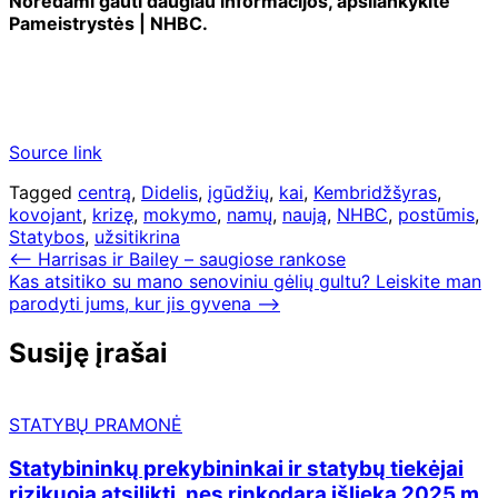
Norėdami gauti daugiau informacijos, apsilankykite
Pameistrystės | NHBC.
Source link
Tagged
centrą
,
Didelis
,
įgūdžių
,
kai
,
Kembridžšyras
,
kovojant
,
krizę
,
mokymo
,
namų
,
naują
,
NHBC
,
postūmis
,
Statybos
,
užsitikrina
Navigacija
⟵
Harrisas ir Bailey – saugiose rankose
Kas atsitiko su mano senoviniu gėlių gultu? Leiskite man
tarp
parodyti jums, kur jis gyvena
⟶
įrašų
Susiję įrašai
STATYBŲ PRAMONĖ
Statybininkų prekybininkai ir statybų tiekėjai
rizikuoja atsilikti, nes rinkodara išlieka 2025 m.