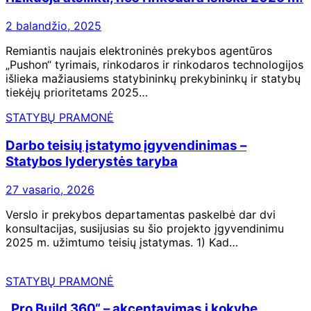
2 balandžio, 2025
Remiantis naujais elektroninės prekybos agentūros
„Pushon“ tyrimais, rinkodaros ir rinkodaros technologijos
išlieka mažiausiems statybininkų prekybininkų ir statybų
tiekėjų prioritetams 2025…
STATYBŲ PRAMONĖ
Darbo teisių įstatymo įgyvendinimas –
Statybos lyderystės taryba
27 vasario, 2026
Verslo ir prekybos departamentas paskelbė dar dvi
konsultacijas, susijusias su šio projekto įgyvendinimu
2025 m. užimtumo teisių įstatymas. 1) Kad…
STATYBŲ PRAMONĖ
„Pro Build 360“ – akcentavimas į kokybę