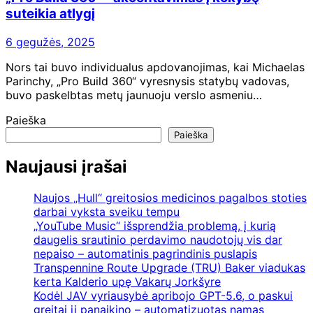
suteikia atlygį
6 gegužės, 2025
Nors tai buvo individualus apdovanojimas, kai Michaelas
Parinchy, „Pro Build 360“ vyresnysis statybų vadovas,
buvo paskelbtas metų jaunuoju verslo asmeniu…
Paieška
Paieška
Naujausi įrašai
Naujos „Hull“ greitosios medicinos pagalbos stoties
darbai vyksta sveiku tempu
„YouTube Music“ išsprendžia problemą, į kurią
daugelis srautinio perdavimo naudotojų vis dar
nepaiso – automatinis pagrindinis puslapis
Transpennine Route Upgrade (TRU) Baker viadukas
kerta Kalderio upę Vakarų Jorkšyre
Kodėl JAV vyriausybė apribojo GPT-5.6, o paskui
greitai jį panaikino – automatizuotas namas