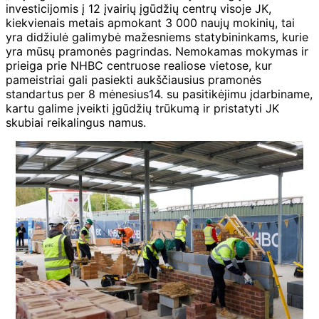
investicijomis į 12 įvairių įgūdžių centrų visoje JK,
kiekvienais metais apmokant 3 000 naujų mokinių, tai
yra didžiulė galimybė mažesniems statybininkams, kurie
yra mūsų pramonės pagrindas. Nemokamas mokymas ir
prieiga prie NHBC centruose realiose vietose, kur
pameistriai gali pasiekti aukščiausius pramonės
standartus per 8 mėnesius14. su pasitikėjimu įdarbiname,
kartu galime įveikti įgūdžių trūkumą ir pristatyti JK
skubiai reikalingus namus.