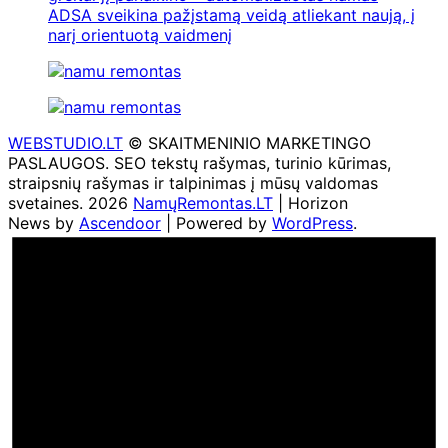
ADSA sveikina pažįstamą veidą atliekant naują, į
narį orientuotą vaidmenį
WEBSTUDIO.LT
© SKAITMENINIO MARKETINGO
PASLAUGOS. SEO tekstų rašymas, turinio kūrimas,
straipsnių rašymas ir talpinimas į mūsų valdomas
svetaines. 2026
NamųRemontas.LT
| Horizon
News by
Ascendoor
| Powered by
WordPress
.