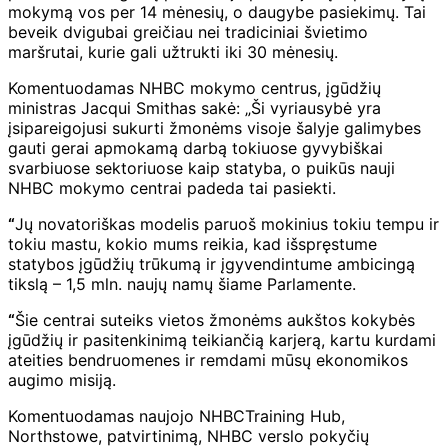
mokymą vos per 14 mėnesių, o daugybe pasiekimų. Tai
beveik dvigubai greičiau nei tradiciniai švietimo
maršrutai, kurie gali užtrukti iki 30 mėnesių.
Komentuodamas NHBC mokymo centrus, įgūdžių
ministras Jacqui Smithas sakė: „Ši vyriausybė yra
įsipareigojusi sukurti žmonėms visoje šalyje galimybes
gauti gerai apmokamą darbą tokiuose gyvybiškai
svarbiuose sektoriuose kaip statyba, o puikūs nauji
NHBC mokymo centrai padeda tai pasiekti.
“
Jų novatoriškas modelis paruoš mokinius tokiu tempu ir
tokiu mastu, kokio mums reikia, kad išspręstume
statybos įgūdžių trūkumą ir įgyvendintume ambicingą
tikslą – 1,5 mln. naujų namų šiame Parlamente.
“
Šie centrai suteiks vietos žmonėms aukštos kokybės
įgūdžių ir pasitenkinimą teikiančią karjerą, kartu kurdami
ateities bendruomenes ir remdami mūsų ekonomikos
augimo misiją.
Komentuodamas naujojo NHBCTraining Hub,
Northstowe, patvirtinimą, NHBC verslo pokyčių