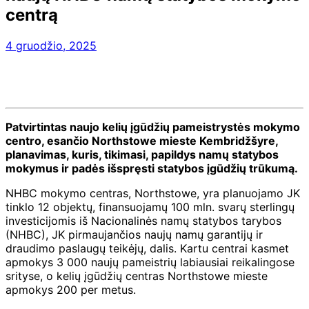
centrą
4 gruodžio, 2025
Patvirtintas naujo kelių įgūdžių pameistrystės mokymo
centro, esančio Northstowe mieste Kembridžšyre,
planavimas, kuris, tikimasi, papildys namų statybos
mokymus ir padės išspręsti statybos įgūdžių trūkumą.
NHBC mokymo centras, Northstowe, yra planuojamo JK
tinklo 12 objektų, finansuojamų 100 mln. svarų sterlingų
investicijomis iš Nacionalinės namų statybos tarybos
(NHBC), JK pirmaujančios naujų namų garantijų ir
draudimo paslaugų teikėjų, dalis. Kartu centrai kasmet
apmokys 3 000 naujų pameistrių labiausiai reikalingose ​​
srityse, o kelių įgūdžių centras Northstowe mieste
apmokys 200 per metus.