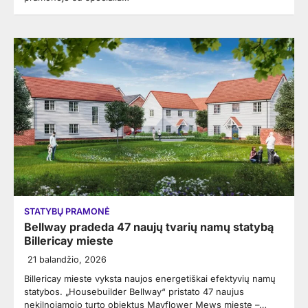
STATYBŲ PRAMONĖ
Bellway pradeda 47 naujų tvarių namų statybą
Billericay mieste
21 balandžio, 2026
Billericay mieste vyksta naujos energetiškai efektyvių namų
statybos. „Housebuilder Bellway“ pristato 47 naujus
nekilnojamojo turto objektus Mayflower Mews mieste –…