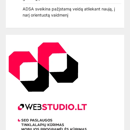
ADSA sveikina pažįstamą veidą atliekant naują, į
narį orientuotą vaidmenį