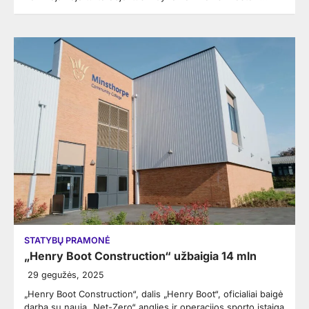
STATYBŲ PRAMONĖ
„Henry Boot Construction“ užbaigia 14 mln
29 gegužės, 2025
„Henry Boot Construction“, dalis „Henry Boot“, oficialiai baigė
darbą su nauja „Net-Zero“ anglies ir operacijos sporto įstaiga