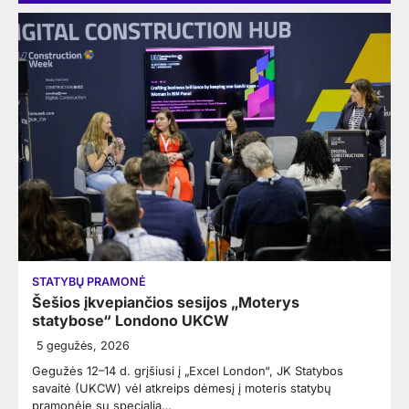
STATYBŲ PRAMONĖ
Šešios įkvepiančios sesijos „Moterys
statybose“ Londono UKCW
5 gegužės, 2026
Gegužės 12–14 d. grįšiusi į „Excel London“, JK Statybos
savaitė (UKCW) vėl atkreips dėmesį į moteris statybų
pramonėje su specialia…