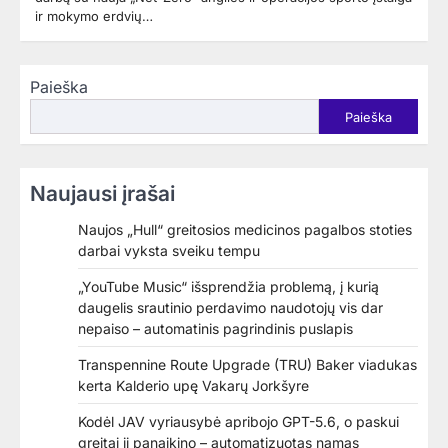
ir mokymo erdvių…
Paieška
Paieška
Naujausi įrašai
Naujos „Hull“ greitosios medicinos pagalbos stoties
darbai vyksta sveiku tempu
„YouTube Music“ išsprendžia problemą, į kurią
daugelis srautinio perdavimo naudotojų vis dar
nepaiso – automatinis pagrindinis puslapis
Transpennine Route Upgrade (TRU) Baker viadukas
kerta Kalderio upę Vakarų Jorkšyre
Kodėl JAV vyriausybė apribojo GPT-5.6, o paskui
greitai jį panaikino – automatizuotas namas