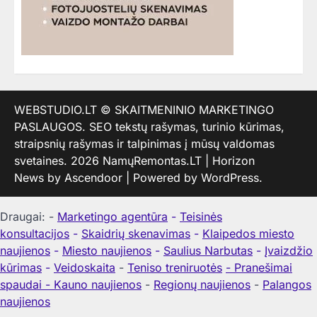
WEBSTUDIO.LT
© SKAITMENINIO MARKETINGO
PASLAUGOS. SEO tekstų rašymas, turinio kūrimas,
straipsnių rašymas ir talpinimas į mūsų valdomas
svetaines. 2026
NamųRemontas.LT
| Horizon
News by
Ascendoor
| Powered by
WordPress
.
Draugai: -
Marketingo agentūra
-
Teisinės
konsultacijos
-
Skaidrių skenavimas
-
Klaipedos miesto
naujienos
-
Miesto naujienos
-
Saulius Narbutas
-
Įvaizdžio
kūrimas
-
Veidoskaita
-
Teniso treniruotės
- Pranešimai
spaudai -
Kauno naujienos
-
Regionų naujienos
-
Palangos
naujienos