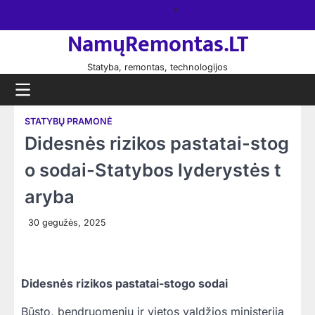
Skip
Namų
to
remontas
NamųRemontas.LT
content
Statyba, remontas, technologijos
STATYBŲ PRAMONĖ
Didesnės rizikos pastatai-stog
o sodai-Statybos lyderystės t
aryba
30 gegužės, 2025
Didesnės rizikos pastatai-stogo sodai
Būsto, bendruomenių ir vietos valdžios ministerija