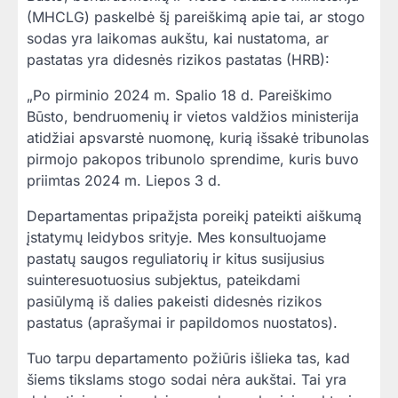
(MHCLG) paskelbė šį pareiškimą apie tai, ar stogo
sodas yra laikomas aukštu, kai nustatoma, ar
pastatas yra didesnės rizikos pastatas (HRB):
„Po pirminio 2024 m. Spalio 18 d. Pareiškimo
Būsto, bendruomenių ir vietos valdžios ministerija
atidžiai apsvarstė nuomonę, kurią išsakė tribunolas
pirmojo pakopos tribunolo sprendime, kuris buvo
priimtas 2024 m. Liepos 3 d.
Departamentas pripažįsta poreikį pateikti aiškumą
įstatymų leidybos srityje. Mes konsultuojame
pastatų saugos reguliatorių ir kitus susijusius
suinteresuotuosius subjektus, pateikdami
pasiūlymą iš dalies pakeisti didesnės rizikos
pastatus (aprašymai ir papildomos nuostatos).
Tuo tarpu departamento požiūris išlieka tas, kad
šiems tikslams stogo sodai nėra aukštai. Tai yra