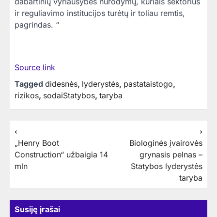
dabartinių vyriausybės nurodymų, kuriais sektorius
ir reguliavimo institucijos turėtų ir toliau remtis,
pagrindas. “
Source link
Tagged
didesnės
,
lyderystės
,
pastataistogo
,
rizikos
,
sodaiStatybos
,
taryba
Navigacija
⟵
⟶
„Henry Boot
Biologinės įvairovės
tarp
Construction“ užbaigia 14
grynasis pelnas –
įrašų
mln
Statybos lyderystės
taryba
Susiję įrašai