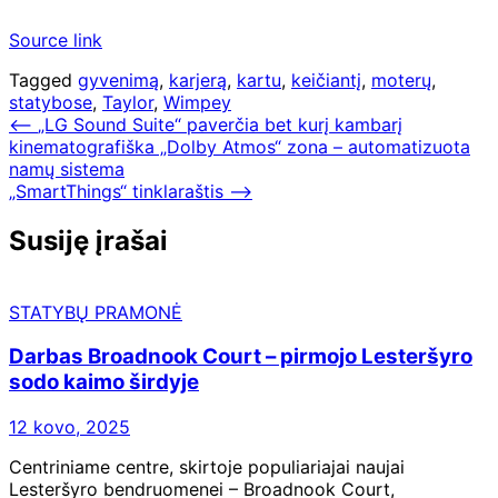
Source link
Tagged
gyvenimą
,
karjerą
,
kartu
,
keičiantį
,
moterų
,
statybose
,
Taylor
,
Wimpey
Navigacija
⟵
„LG Sound Suite“ paverčia bet kurį kambarį
kinematografiška „Dolby Atmos“ zona – automatizuota
tarp
namų sistema
įrašų
„SmartThings“ tinklaraštis
⟶
Susiję įrašai
STATYBŲ PRAMONĖ
Darbas Broadnook Court – pirmojo Lesteršyro
sodo kaimo širdyje
12 kovo, 2025
Centriniame centre, skirtoje populiariajai naujai
Lesteršyro bendruomenei – Broadnook Court,