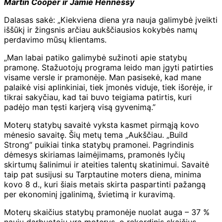
Martin Cooper ir Jamie Hennessy
Dalasas sakė: „Kiekviena diena yra nauja galimybė įveikti
iššūkį ir žingsnis arčiau aukščiausios kokybės namų
perdavimo mūsų klientams.
„Man labai patiko galimybė sužinoti apie statybų
pramonę. Stažuotojų programa leido man įgyti patirties
visame versle ir pramonėje. Man pasisekė, kad mane
palaikė visi aplinkiniai, tiek įmonės viduje, tiek išorėje, ir
tikrai sakyčiau, kad tai buvo teigiama patirtis, kuri
padėjo man tęsti karjerą visą gyvenimą.”
Moterų statybų savaitė vyksta kasmet pirmąją kovo
mėnesio savaitę. Šių metų tema „Aukščiau. „Build
Strong“ puikiai tinka statybų pramonei. Pagrindinis
dėmesys skiriamas laimėjimams, pramonės lyčių
skirtumų šalinimui ir ateities talentų skatinimui. Savaitė
taip pat susijusi su Tarptautine moters diena, minima
kovo 8 d., kuri šiais metais skirta paspartinti pažangą
per ekonominį įgalinimą, švietimą ir kuravimą.
Moterų skaičius statybų pramonėje nuolat auga – 37 %
naujų darbuotojų yra moterys, o rekordinis skaičius