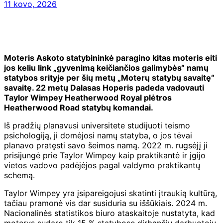
11 kovo, 2026
Moteris Askoto statybininkė paragino kitas moteris eiti
jos keliu link „gyvenimą keičiančios galimybės“ namų
statybos srityje per šių metų „Moterų statybų savaitę“
savaitę. 22 metų Dalasas Hoperis padeda vadovauti
Taylor Wimpey Heatherwood Royal plėtros
Heatherwood Road statybų komandai.
Iš pradžių planavusi universitete studijuoti teismo
psichologiją, ji domėjosi namų statyba, o jos tėvai
planavo pratęsti savo šeimos namą. 2022 m. rugsėjį ji
prisijungė prie Taylor Wimpey kaip praktikantė ir įgijo
vietos vadovo padėjėjos pagal valdymo praktikantų
schemą.
Taylor Wimpey yra įsipareigojusi skatinti įtraukią kultūrą,
tačiau pramonė vis dar susiduria su iššūkiais. 2024 m.
Nacionalinės statistikos biuro ataskaitoje nustatyta, kad
moterys sudaro tik 15 % statybose dirbančių darbuotojų.