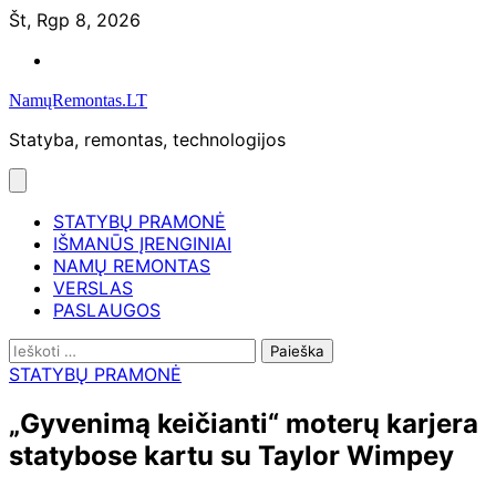
Skip
Št, Rgp 8, 2026
to
Namų
content
remontas
NamųRemontas.LT
Statyba, remontas, technologijos
STATYBŲ PRAMONĖ
IŠMANŪS ĮRENGINIAI
NAMŲ REMONTAS
VERSLAS
PASLAUGOS
Ieškoti:
STATYBŲ PRAMONĖ
„Gyvenimą keičianti“ moterų karjera
statybose kartu su Taylor Wimpey