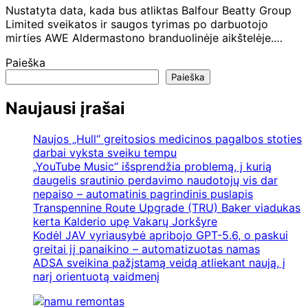
Nustatyta data, kada bus atliktas Balfour Beatty Group
Limited sveikatos ir saugos tyrimas po darbuotojo
mirties AWE Aldermastono branduolinėje aikštelėje.…
Paieška
Paieška
Naujausi įrašai
Naujos „Hull“ greitosios medicinos pagalbos stoties
darbai vyksta sveiku tempu
„YouTube Music“ išsprendžia problemą, į kurią
daugelis srautinio perdavimo naudotojų vis dar
nepaiso – automatinis pagrindinis puslapis
Transpennine Route Upgrade (TRU) Baker viadukas
kerta Kalderio upę Vakarų Jorkšyre
Kodėl JAV vyriausybė apribojo GPT-5.6, o paskui
greitai jį panaikino – automatizuotas namas
ADSA sveikina pažįstamą veidą atliekant naują, į
narį orientuotą vaidmenį