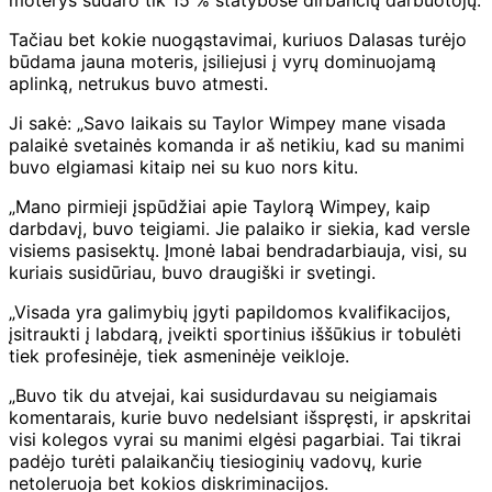
Tačiau bet kokie nuogąstavimai, kuriuos Dalasas turėjo
būdama jauna moteris, įsiliejusi į vyrų dominuojamą
aplinką, netrukus buvo atmesti.
Ji sakė: „Savo laikais su Taylor Wimpey mane visada
palaikė svetainės komanda ir aš netikiu, kad su manimi
buvo elgiamasi kitaip nei su kuo nors kitu.
„Mano pirmieji įspūdžiai apie Taylorą Wimpey, kaip
darbdavį, buvo teigiami. Jie palaiko ir siekia, kad versle
visiems pasisektų. Įmonė labai bendradarbiauja, visi, su
kuriais susidūriau, buvo draugiški ir svetingi.
„Visada yra galimybių įgyti papildomos kvalifikacijos,
įsitraukti į labdarą, įveikti sportinius iššūkius ir tobulėti
tiek profesinėje, tiek asmeninėje veikloje.
„Buvo tik du atvejai, kai susidurdavau su neigiamais
komentarais, kurie buvo nedelsiant išspręsti, ir apskritai
visi kolegos vyrai su manimi elgėsi pagarbiai. Tai tikrai
padėjo turėti palaikančių tiesioginių vadovų, kurie
netoleruoja bet kokios diskriminacijos.