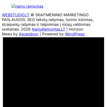
WEBSTUDIO.LT
© SKAITMENINIO MARKETINGO
PASLAUGOS. SEO tekstų rašymas, turinio kūrimas,
straipsnių rašymas ir talpinimas į mūsų valdomas
svetaines. 2026
NamųRemontas.LT
| Horizon
News by
Ascendoor
| Powered by
WordPress
.