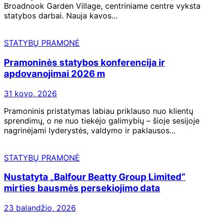
Broadnook Garden Village, centriniame centre vyksta
statybos darbai. Nauja kavos…
STATYBŲ PRAMONĖ
Pramoninės statybos konferencija ir
apdovanojimai 2026 m
31 kovo, 2026
Pramoninis pristatymas labiau priklauso nuo klientų
sprendimų, o ne nuo tiekėjo galimybių – šioje sesijoje
nagrinėjami lyderystės, valdymo ir paklausos…
STATYBŲ PRAMONĖ
Nustatyta „Balfour Beatty Group Limited“
mirties bausmės persekiojimo data
23 balandžio, 2026