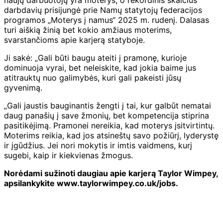
darbdavių prisijungė prie Namų statytojų federacijos
programos „Moterys į namus“ 2025 m. rudenį. Dalasas
turi aiškią žinią bet kokio amžiaus moterims,
svarstančioms apie karjerą statyboje.
Ji sakė: „Gali būti baugu ateiti į pramonę, kurioje
dominuoja vyrai, bet neleiskite, kad jokia baime jus
atitrauktų nuo galimybės, kuri gali pakeisti jūsų
gyvenimą.
„Gali jaustis bauginantis žengti į tai, kur galbūt nematai
daug panašių į save žmonių, bet kompetencija stiprina
pasitikėjimą. Pramonei nereikia, kad moterys įsitvirtintų.
Moterims reikia, kad jos atsineštų savo požiūrį, lyderystę
ir įgūdžius. Jei nori mokytis ir imtis vaidmens, kurį
sugebi, kaip ir kiekvienas žmogus.
Norėdami sužinoti daugiau apie karjerą Taylor Wimpey,
apsilankykite www.taylorwimpey.co.uk/jobs.