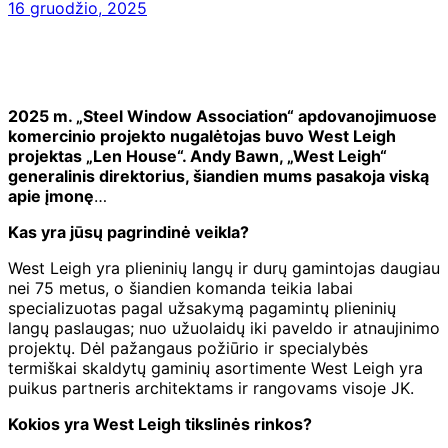
16 gruodžio, 2025
2025 m. „Steel Window Association“ apdovanojimuose
komercinio projekto nugalėtojas buvo West Leigh
projektas „Len House“. Andy Bawn, „West Leigh“
generalinis direktorius, šiandien mums pasakoja viską
apie įmonę
…
Kas yra jūsų pagrindinė veikla?
West Leigh yra plieninių langų ir durų gamintojas daugiau
nei 75 metus, o šiandien komanda teikia labai
specializuotas pagal užsakymą pagamintų plieninių
langų paslaugas; nuo užuolaidų iki paveldo ir atnaujinimo
projektų. Dėl pažangaus požiūrio ir specialybės
termiškai skaldytų gaminių asortimente West Leigh yra
puikus partneris architektams ir rangovams visoje JK.
Kokios yra West Leigh tikslinės rinkos?