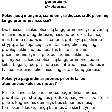
generalinis
direktorius
Kokie, jūsų manymu, šiandien yra didžiausi JK plieninių
langų pramonės iššūkiai?
Didžiausias iššūkis plieninių langų pramonei yra u verčių
mažinimas ir daug didesnių našumo poreikis. Laimei,
mes turime naudos iš sistemoms pritaikytų stiklinimo
strypų, atkartojančių suvirintas senų plieninių langų
profilių stiklinimo juostas. Tai, kartu su mums
prieinamomis žymiai patobulintomis stiklinimo
galimybėmis, leidžia plieninių langų pramonei judėti
laikui bėgant, tuo pat metu siūlant tradicinius plonus ir
tvirtus estetinius plieninius langus, dėl kurių garsėja.
Kokie yra pagrindiniai įmonės prioritetai per
ateinančius kelerius metus?
Per ateinančius kelerius metus pagrindiniai įmonės
prioritetai yra strateginės produktų naujovės ir portfelio
plėtra. Pagrindinis dėmesys bus skiriamas mūsų
termiškai išdaužtų langų kūrimui. Jie skirti žymiai