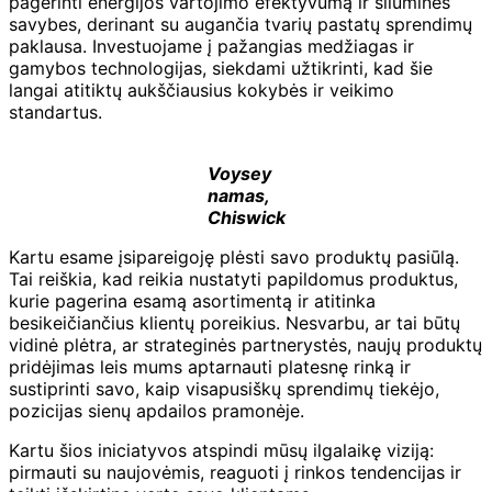
pagerinti energijos vartojimo efektyvumą ir šilumines
savybes, derinant su augančia tvarių pastatų sprendimų
paklausa. Investuojame į pažangias medžiagas ir
gamybos technologijas, siekdami užtikrinti, kad šie
langai atitiktų aukščiausius kokybės ir veikimo
standartus.
Voysey
namas,
Chiswick
Kartu esame įsipareigoję plėsti savo produktų pasiūlą.
Tai reiškia, kad reikia nustatyti papildomus produktus,
kurie pagerina esamą asortimentą ir atitinka
besikeičiančius klientų poreikius. Nesvarbu, ar tai būtų
vidinė plėtra, ar strateginės partnerystės, naujų produktų
pridėjimas leis mums aptarnauti platesnę rinką ir
sustiprinti savo, kaip visapusiškų sprendimų tiekėjo,
pozicijas sienų apdailos pramonėje.
Kartu šios iniciatyvos atspindi mūsų ilgalaikę viziją:
pirmauti su naujovėmis, reaguoti į rinkos tendencijas ir