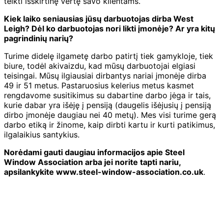
teikti išskirtinę vertę savo klientams.
Kiek laiko seniausias jūsų darbuotojas dirba West
Leigh? Dėl ko darbuotojas nori likti įmonėje? Ar yra kitų
pagrindinių narių?
Turime didelę ilgametę darbo patirtį tiek gamykloje, tiek
biure, todėl akivaizdu, kad mūsų darbuotojai elgiasi
teisingai. Mūsų ilgiausiai dirbantys nariai įmonėje dirba
49 ir ​​51 metus. Pastaruosius kelerius metus kasmet
rengdavome susitikimus su dabartine darbo jėga ir tais,
kurie dabar yra išėję į pensiją (daugelis išėjusių į pensiją
dirbo įmonėje daugiau nei 40 metų). Mes visi turime gerą
darbo etiką ir žinome, kaip dirbti kartu ir kurti patikimus,
ilgalaikius santykius.
Norėdami gauti daugiau informacijos apie Steel
Window Association arba jei norite tapti nariu,
apsilankykite www.steel-window-association.co.uk
.