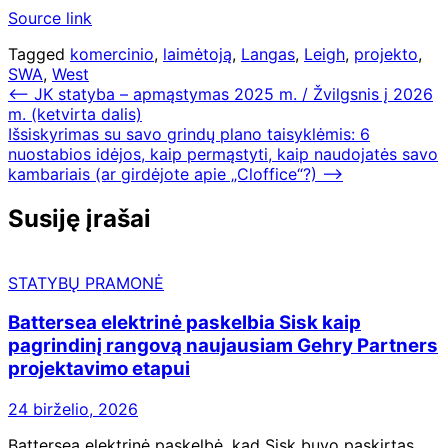
Source link
Tagged
komercinio
,
laimėtoją
,
Langas
,
Leigh
,
projekto
,
SWA
,
West
Navigacija
⟵
JK statyba – apmąstymas 2025 m. / Žvilgsnis į 2026
m. (ketvirta dalis)
tarp
Išsiskyrimas su savo grindų plano taisyklėmis: 6
įrašų
nuostabios idėjos, kaip permąstyti, kaip naudojatės savo
kambariais (ar girdėjote apie „Cloffice“?)
⟶
Susiję įrašai
STATYBŲ PRAMONĖ
Battersea elektrinė paskelbia Sisk kaip
pagrindinį rangovą naujausiam Gehry Partners
projektavimo etapui
24 birželio, 2026
Battersea elektrinė paskelbė, kad Sisk buvo paskirtas