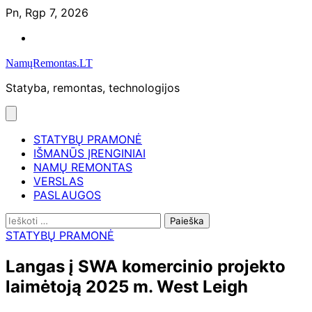
Skip
Pn, Rgp 7, 2026
to
Namų
content
remontas
NamųRemontas.LT
Statyba, remontas, technologijos
STATYBŲ PRAMONĖ
IŠMANŪS ĮRENGINIAI
NAMŲ REMONTAS
VERSLAS
PASLAUGOS
Ieškoti:
STATYBŲ PRAMONĖ
Langas į SWA komercinio projekto
laimėtoją 2025 m. West Leigh