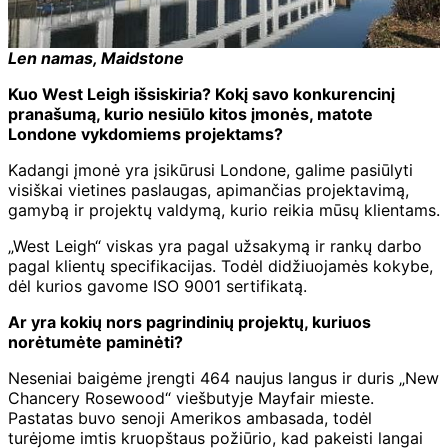
Len namas, Maidstone
Kuo West Leigh išsiskiria? Kokį savo konkurencinį
pranašumą, kurio nesiūlo kitos įmonės, matote
Londone vykdomiems projektams?
Kadangi įmonė yra įsikūrusi Londone, galime pasiūlyti
visiškai vietines paslaugas, apimančias projektavimą,
gamybą ir projektų valdymą, kurio reikia mūsų klientams.
„West Leigh“ viskas yra pagal užsakymą ir rankų darbo
pagal klientų specifikacijas. Todėl didžiuojamės kokybe,
dėl kurios gavome ISO 9001 sertifikatą.
Ar yra kokių nors pagrindinių projektų, kuriuos
norėtumėte paminėti?
Neseniai baigėme įrengti 464 naujus langus ir duris „New
Chancery Rosewood“ viešbutyje Mayfair mieste.
Pastatas buvo senoji Amerikos ambasada, todėl
turėjome imtis kruopštaus požiūrio, kad pakeisti langai