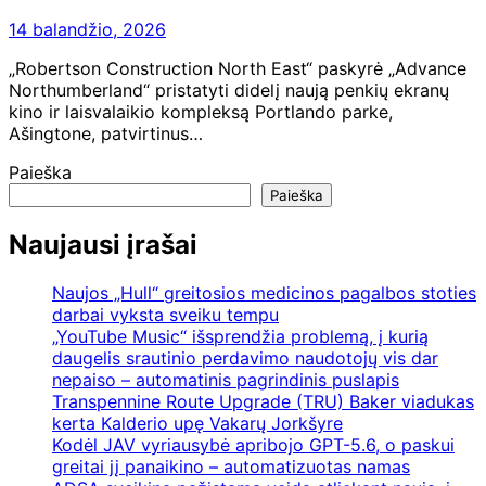
14 balandžio, 2026
„Robertson Construction North East“ paskyrė „Advance
Northumberland“ pristatyti didelį naują penkių ekranų
kino ir laisvalaikio kompleksą Portlando parke,
Ašingtone, patvirtinus…
Paieška
Paieška
Naujausi įrašai
Naujos „Hull“ greitosios medicinos pagalbos stoties
darbai vyksta sveiku tempu
„YouTube Music“ išsprendžia problemą, į kurią
daugelis srautinio perdavimo naudotojų vis dar
nepaiso – automatinis pagrindinis puslapis
Transpennine Route Upgrade (TRU) Baker viadukas
kerta Kalderio upę Vakarų Jorkšyre
Kodėl JAV vyriausybė apribojo GPT-5.6, o paskui
greitai jį panaikino – automatizuotas namas