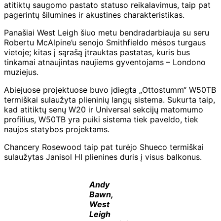
atitiktų saugomo pastato statuso reikalavimus, taip pat
pagerintų šilumines ir akustines charakteristikas.
Panašiai West Leigh šiuo metu bendradarbiauja su seru
Robertu McAlpine’u senojo Smithfieldo mėsos turgaus
vietoje; kitas į sąrašą įtrauktas pastatas, kuris bus
tinkamai atnaujintas naujiems gyventojams – Londono
muziejus.
Abiejuose projektuose buvo įdiegta „Ottostumm“ W50TB
termiškai sulaužyta plieninių langų sistema. Sukurta taip,
kad atitiktų senų W20 ir Universal sekcijų matomumo
profilius, W50TB yra puiki sistema tiek paveldo, tiek
naujos statybos projektams.
Chancery Rosewood taip pat turėjo Shueco termiškai
sulaužytas Janisol HI plienines duris į visus balkonus.
Andy
Bawn,
West
Leigh