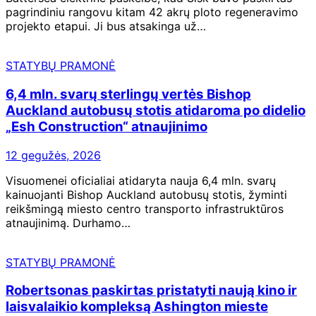
pagrindiniu rangovu kitam 42 akrų ploto regeneravimo
projekto etapui. Ji bus atsakinga už…
STATYBŲ PRAMONĖ
6,4 mln. svarų sterlingų vertės Bishop
Auckland autobusų stotis atidaroma po didelio
„Esh Construction“ atnaujinimo
12 gegužės, 2026
Visuomenei oficialiai atidaryta nauja 6,4 mln. svarų
kainuojanti Bishop Auckland autobusų stotis, žyminti
reikšmingą miesto centro transporto infrastruktūros
atnaujinimą. Durhamo…
STATYBŲ PRAMONĖ
Robertsonas paskirtas pristatyti naują kino ir
laisvalaikio kompleksą Ashington mieste