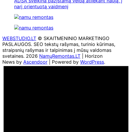
ADSA sveikina pažįstamą veidą atliekant naują, į
narį orientuotą vaidmenį
WEBSTUDIO.LT
© SKAITMENINIO MARKETINGO
PASLAUGOS. SEO tekstų rašymas, turinio kūrimas,
straipsnių rašymas ir talpinimas į mūsų valdomas
svetaines. 2026
NamųRemontas.LT
| Horizon
News by
Ascendoor
| Powered by
WordPress
.