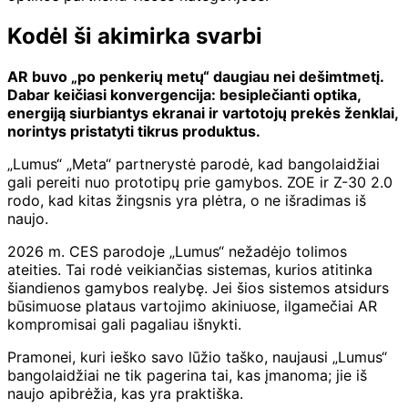
Kodėl ši akimirka svarbi
AR buvo „po penkerių metų“ daugiau nei dešimtmetį.
Dabar keičiasi konvergencija: besiplečianti optika,
energiją siurbiantys ekranai ir vartotojų prekės ženklai,
norintys pristatyti tikrus produktus.
„Lumus“ „Meta“ partnerystė parodė, kad bangolaidžiai
gali pereiti nuo prototipų prie gamybos. ZOE ir Z-30 2.0
rodo, kad kitas žingsnis yra plėtra, o ne išradimas iš
naujo.
2026 m. CES parodoje „Lumus“ nežadėjo tolimos
ateities. Tai rodė veikiančias sistemas, kurios atitinka
šiandienos gamybos realybę. Jei šios sistemos atsidurs
būsimuose plataus vartojimo akiniuose, ilgamečiai AR
kompromisai gali pagaliau išnykti.
Pramonei, kuri ieško savo lūžio taško, naujausi „Lumus“
bangolaidžiai ne tik pagerina tai, kas įmanoma; jie iš
naujo apibrėžia, kas yra praktiška.