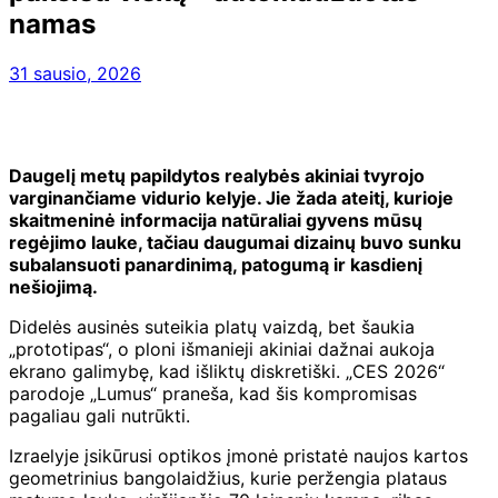
namas
31 sausio, 2026
Daugelį metų papildytos realybės akiniai tvyrojo
varginančiame vidurio kelyje. Jie žada ateitį, kurioje
skaitmeninė informacija natūraliai gyvens mūsų
regėjimo lauke, tačiau daugumai dizainų buvo sunku
subalansuoti panardinimą, patogumą ir kasdienį
nešiojimą.
Didelės ausinės suteikia platų vaizdą, bet šaukia
„prototipas“, o ploni išmanieji akiniai dažnai aukoja
ekrano galimybę, kad išliktų diskretiški. „CES 2026“
parodoje „Lumus“ praneša, kad šis kompromisas
pagaliau gali nutrūkti.
Izraelyje įsikūrusi optikos įmonė pristatė naujos kartos
geometrinius bangolaidžius, kurie peržengia plataus