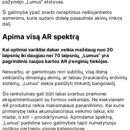
pažymėjo „Lumus“ atstovas.
Ši galimybė ypač svarbi receptinius nešiojantiems
asmenims, kurie sudaro didelę pasaulinės akinių rinkos
dalį.
Apima visą AR spektrą
Kai optiniai varikliai dabar veikia maždaug nuo 20
laipsnių iki daugiau nei 70 laipsnių, „Lumus“ yra
pagrindinis naujos kartos AR įrenginių tiekėjas.
Nesvarbu, ar gamintojas nori subtilių, visą dieną
veikiančių išmaniųjų akinių, ar labiau įtraukiančių erdvinių
sistemų, „Lumus“ siekia pasiūlyti tinkantį bangolaidį.
Šis lankstumas gali būti labai svarbus pramonei
eksperimentuojant su formos veiksniais. Ne kiekvienam
AR produktui reikia maksimalaus panardinimo. Kai kurie
pirmenybę teiks akumuliatoriaus veikimo laikui, kiti
madai, o kiti – produktyvumui. Apimdama spektrą,
„Lumus“ padidina savo galimybes tapti numatytuoju
optikos partneriu visose kategorijose.