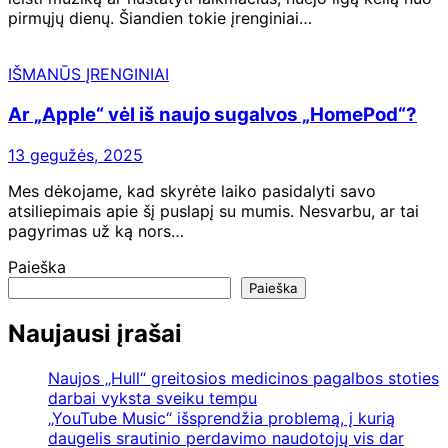
pirmųjų dienų. Šiandien tokie įrenginiai…
IŠMANŪS ĮRENGINIAI
Ar „Apple“ vėl iš naujo sugalvos „HomePod“?
13 gegužės, 2025
Mes dėkojame, kad skyrėte laiko pasidalyti savo
atsiliepimais apie šį puslapį su mumis. Nesvarbu, ar tai
pagyrimas už ką nors…
Paieška
Paieška
Naujausi įrašai
Naujos „Hull“ greitosios medicinos pagalbos stoties
darbai vyksta sveiku tempu
„YouTube Music“ išsprendžia problemą, į kurią
daugelis srautinio perdavimo naudotojų vis dar