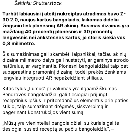
Šaltinis: Shutterstock
Turbūt labiausiai į ateitį nukreiptas atradimas buvo Z-
30 2.0, naujos kartos bangolaidis, laikomas dideliu
žingsniu link plonesnių AR akinių. Būsimas dizainas yra
maždaug 40 procentų plonesnis ir 30 procentų
lengvesnis nei ankstesnės kartos, jo storis siekia vos
0,8 milimetro.
Šis sumažinimas gali skambėti laipsniškai, tačiau akinių
dizaine milimetro dalys gali nustatyti, ar gaminys atrodo
natūralus, ar varginantis. Plonesni bangolaidžiai taip pat
supaprastina pramoninį dizainą, todėl prekės ženklams
lengviau integruoti AR nepažeidžiant stiliaus.
Kitas tylus „Lumus“ privalumas yra ilgaamžiškumas.
Bendrovės bangolaidžiai gali tiesiogiai prijungti
receptinius lęšius ir pritemdančius elementus prie paties
stiklo, taip sumažinant drėgmės įsiskverbimą ir
pagerinant konstrukcijos vientisumą.
„Mūsų yra vieninteliai bangolaidžiai, su kuriais galite
tiesiogiai susieti receptą su pačiu bangolaidžiu“, –