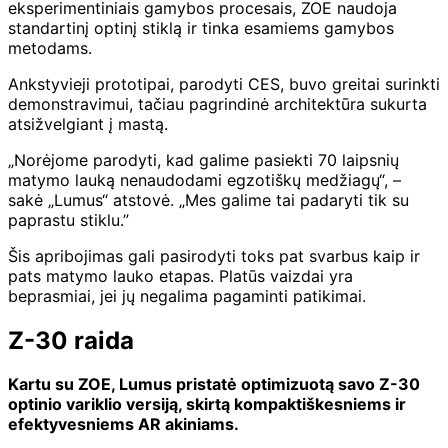
eksperimentiniais gamybos procesais, ZOE naudoja
standartinį optinį stiklą ir tinka esamiems gamybos
metodams.
Ankstyvieji prototipai, parodyti CES, buvo greitai surinkti
demonstravimui, tačiau pagrindinė architektūra sukurta
atsižvelgiant į mastą.
„Norėjome parodyti, kad galime pasiekti 70 laipsnių
matymo lauką nenaudodami egzotiškų medžiagų“, –
sakė „Lumus“ atstovė. „Mes galime tai padaryti tik su
paprastu stiklu.”
Šis apribojimas gali pasirodyti toks pat svarbus kaip ir
pats matymo lauko etapas. Platūs vaizdai yra
beprasmiai, jei jų negalima pagaminti patikimai.
Z-30 raida
Kartu su ZOE, Lumus pristatė optimizuotą savo Z-30
optinio variklio versiją, skirtą kompaktiškesniems ir
efektyvesniems AR akiniams.