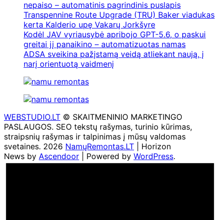
nepaiso – automatinis pagrindinis puslapis
Transpennine Route Upgrade (TRU) Baker viadukas
kerta Kalderio upę Vakarų Jorkšyre
Kodėl JAV vyriausybė apribojo GPT-5.6, o paskui
greitai jį panaikino – automatizuotas namas
ADSA sveikina pažįstamą veidą atliekant naują, į
narį orientuotą vaidmenį
WEBSTUDIO.LT
© SKAITMENINIO MARKETINGO
PASLAUGOS. SEO tekstų rašymas, turinio kūrimas,
straipsnių rašymas ir talpinimas į mūsų valdomas
svetaines. 2026
NamųRemontas.LT
| Horizon
News by
Ascendoor
| Powered by
WordPress
.