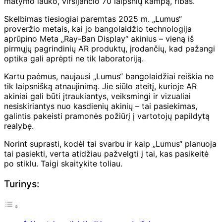
matymo lauko, viršijančio 70 laipsnių kampą, ribas.
Skelbimas tiesiogiai paremtas 2025 m. „Lumus“
proveržio metais, kai jo bangolaidžio technologija
aprūpino Meta „Ray-Ban Display“ akinius – vieną iš
pirmųjų pagrindinių AR produktų, įrodančių, kad pažangi
optika gali aprėpti ne tik laboratoriją.
Kartu paėmus, naujausi „Lumus“ bangolaidžiai reiškia ne
tik laipsnišką atnaujinimą. Jie siūlo ateitį, kurioje AR
akiniai gali būti įtraukiantys, veiksmingi ir vizualiai
nesiskiriantys nuo kasdienių akinių – tai pasiekimas,
galintis pakeisti pramonės požiūrį į vartotojų papildytą
realybę.
Norint suprasti, kodėl tai svarbu ir kaip „Lumus“ planuoja
tai pasiekti, verta atidžiau pažvelgti į tai, kas pasikeitė
po stiklu. Taigi skaitykite toliau.
Turinys: