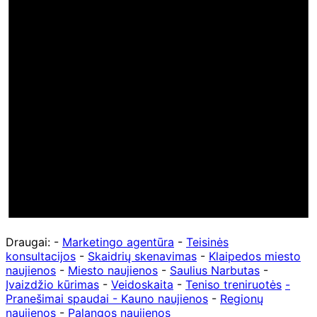
Draugai: -
Marketingo agentūra
-
Teisinės
konsultacijos
-
Skaidrių skenavimas
-
Klaipedos miesto
naujienos
-
Miesto naujienos
-
Saulius Narbutas
-
Įvaizdžio kūrimas
-
Veidoskaita
-
Teniso treniruotės
-
Pranešimai spaudai -
Kauno naujienos
-
Regionų
naujienos
-
Palangos naujienos