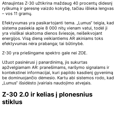
Atnaujintas Z-30 užtikrina maždaug 40 procentų didesnį
ryškumą ir geresnę vaizdo kokybę, tačiau išlieka lengvas
– vos 11 gramų.
Efektyvumas yra pasikartojanti tema. „Lumus“ teigia, kad
sistema pasiekia apie 8 000 nitų vienam vatui, todėl ji
yra visiškai skaitoma dienos šviesoje, neišeikvojant
energijos. Visą dieną veikiantiems AR akiniams toks
efektyvumas nėra prabanga; tai būtinybė.
Z-30 yra priešingame spektro gale nei ZOE.
Užuot pasinėrusi į panardinimą, jis sukurtas
apžvelgiamam AR: pranešimams, naršymo signalams ir
kontekstinei informacijai, kuri papildo kasdienį gyvenimą
be dominuojančio dėmesio. Kartu abi sistemos rodo, kad
„Lumus“ išsidėsto įvairiais naudojimo atvejais.
Z-30 2.0 ir kelias į plonesnius
stiklus