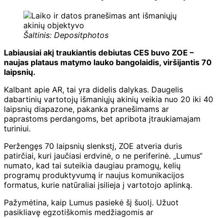
Šaltinis: Depositphotos
Labiausiai akį traukiantis debiutas CES buvo ZOE –
naujas plataus matymo lauko bangolaidis, viršijantis 70
laipsnių.
Kalbant apie AR, tai yra didelis dalykas. Daugelis
dabartinių vartotojų išmaniųjų akinių veikia nuo 20 iki 40
laipsnių diapazone, pakanka pranešimams ar
paprastoms perdangoms, bet apribota įtraukiamajam
turiniui.
Peržengęs 70 laipsnių slenkstį, ZOE atveria duris
patirčiai, kuri jaučiasi erdvinė, o ne periferinė. „Lumus“
numato, kad tai suteikia daugiau pramogų, kelių
programų produktyvumą ir naujus komunikacijos
formatus, kurie natūraliai įsilieja į vartotojo aplinką.
Pažymėtina, kaip Lumus pasiekė šį šuolį. Užuot
pasikliavę egzotiškomis medžiagomis ar