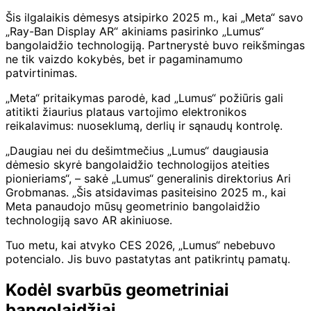
Šis ilgalaikis dėmesys atsipirko 2025 m., kai „Meta“ savo
„Ray-Ban Display AR“ akiniams pasirinko „Lumus“
bangolaidžio technologiją. Partnerystė buvo reikšmingas
ne tik vaizdo kokybės, bet ir pagaminamumo
patvirtinimas.
„Meta“ pritaikymas parodė, kad „Lumus“ požiūris gali
atitikti žiaurius plataus vartojimo elektronikos
reikalavimus: nuoseklumą, derlių ir sąnaudų kontrolę.
„Daugiau nei du dešimtmečius „Lumus“ daugiausia
dėmesio skyrė bangolaidžio technologijos ateities
pionieriams“, – sakė „Lumus“ generalinis direktorius Ari
Grobmanas. „Šis atsidavimas pasiteisino 2025 m., kai
Meta panaudojo mūsų geometrinio bangolaidžio
technologiją savo AR akiniuose.
Tuo metu, kai atvyko CES 2026, „Lumus“ nebebuvo
potencialo. Jis buvo pastatytas ant patikrintų pamatų.
Kodėl svarbūs geometriniai
bangolaidžiai