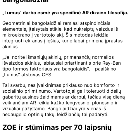
„Lumus“ darbo esmė yra specifinė AR dizaino filosofija.
Geometriniai bangolaidžiai remiasi atspindinčiais
elementais, įtaisytais stikle, kad nukreiptų vaizdus iš
mikroekrano į vartotojo akį. Šis metodas leidžia
integruoti ekranus į lęšius, kurie labai primena įprastus
akinius.
„Jei norite išmaniųjų akinių, primenančių normalios
išvaizdos akinius, labiausiai priartinantis prie Ray-Ban
tipo formos faktoriaus yra bangolaidis“, – paaiškino
„Lumus“ atstovas CES.
Tai svarbu, nes įvaikinimas priklauso nuo komforto ir
socialinio priimtinumo. Vartotojai gali toleruoti didelių
gabaritų ausines žaidimams ar darbui, tačiau visą dieną
veikiančiam AR reikia kažko lengvesnio, plonesnio ir
vizualiai pažįstamo. Bangolaidžiai yra vienas iš
nedaugelio optinių takų, leidžiančių tai padaryti.
ZOE ir stūmimas per 70 laipsnių