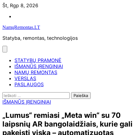
Skip
Št, Rgp 8, 2026
to
Namų
content
remontas
NamųRemontas.LT
Statyba, remontas, technologijos
STATYBŲ PRAMONĖ
IŠMANŪS ĮRENGINIAI
NAMŲ REMONTAS
VERSLAS
PASLAUGOS
Ieškoti:
IŠMANŪS ĮRENGINIAI
„Lumus“ remiasi „Meta win“ su 70
laipsnių AR bangolaidžiais, kurie gali
pakeisti viską – automatizuotas