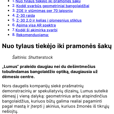
Nuo tylaus tiekėjo iki pramonės šakų
Kodėl svarbūs geometriniai bangolaidžiai
ZOE ir stūmimas per 70 laipsnių
Z-30 raida
Z-30 2.0 ir kelias į plonesnius stiklus
Apima visą AR spektrą
Kodėl ši akimirka svarbi
Rekomenduojama:
Nuo tylaus tiekėjo iki pramonės šakų
Šaltinis: Shutterstock
„Lumus“ praleido daugiau nei du dešimtmečius
tobulindamas bangolaidžio optiką, daugiausia už
dėmesio centre.
Nors daugelis kompanijų siekė prašmatnių
demonstracinių ar spekuliatyvių dizainų, Lumus sutelkė
dėmesį į vieną dalyką: geometrinius arba atspindinčius
bangolaidžius, kuriuos būtų galima realiai pagaminti
pagal mastą ir įterpti į akinius, kuriuos žmonės iš tikrųjų
nešiojtų.