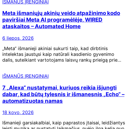
IŠMANŪS ĮRENGINIAI
Meta išmaniųjų akinių veido atpažinimo kodo
paviršiai Meta AI programėlėje, WIRED
ataskaitos – Automated Home
6 liepos, 2026
„Meta“ išmanieji akiniai sukurti taip, kad dirbtinis
intelektas jaustųsi kaip natūrali kasdienio gyvenimo
dalis, suteikiant vartotojams laisvų rankų prieigą prie…
IŠMANŪS ĮRENGINIAI
7 „Alexa“ nustatymai, kuriuos reikia išjungti
dabar, kad būtų tylesnis ir išmanesnis „Echo“ –
automatizuotas namas
18 kovo, 2026
Išmanieji garsiakalbiai, kaip paprastos įtaisai, leidžiantys
leisti muziką ar nustatyti laikmačius, nuėjo ilgą kelią nuo