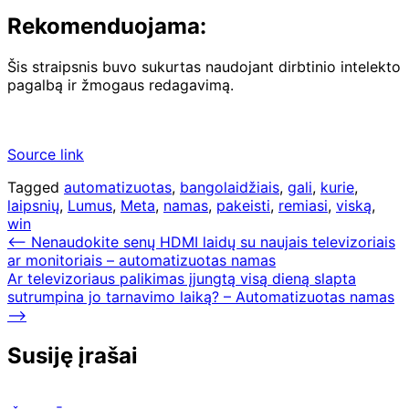
Rekomenduojama:
Šis straipsnis buvo sukurtas naudojant dirbtinio intelekto
pagalbą ir žmogaus redagavimą.
Source link
Tagged
automatizuotas
,
bangolaidžiais
,
gali
,
kurie
,
laipsnių
,
Lumus
,
Meta
,
namas
,
pakeisti
,
remiasi
,
viską
,
win
Navigacija
⟵
Nenaudokite senų HDMI laidų su naujais televizoriais
ar monitoriais – automatizuotas namas
tarp
Ar televizoriaus palikimas įjungtą visą dieną slapta
įrašų
sutrumpina jo tarnavimo laiką? – Automatizuotas namas
⟶
Susiję įrašai