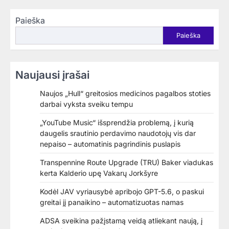
Paieška
Paieška
Naujausi įrašai
Naujos „Hull“ greitosios medicinos pagalbos stoties
darbai vyksta sveiku tempu
„YouTube Music“ išsprendžia problemą, į kurią
daugelis srautinio perdavimo naudotojų vis dar
nepaiso – automatinis pagrindinis puslapis
Transpennine Route Upgrade (TRU) Baker viadukas
kerta Kalderio upę Vakarų Jorkšyre
Kodėl JAV vyriausybė apribojo GPT-5.6, o paskui
greitai jį panaikino – automatizuotas namas
ADSA sveikina pažįstamą veidą atliekant naują, į