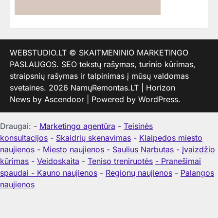
WEBSTUDIO.LT
© SKAITMENINIO MARKETINGO
PASLAUGOS. SEO tekstų rašymas, turinio kūrimas,
straipsnių rašymas ir talpinimas į mūsų valdomas
svetaines. 2026
NamųRemontas.LT
| Horizon
News by
Ascendoor
| Powered by
WordPress
.
Draugai: -
Marketingo agentūra
-
Teisinės
konsultacijos
-
Skaidrių skenavimas
-
Klaipedos miesto
naujienos
-
Miesto naujienos
-
Saulius Narbutas
-
Įvaizdžio
kūrimas
-
Veidoskaita
-
Teniso treniruotės
- Pranešimai
spaudai -
Kauno naujienos
-
Regionų naujienos
-
Palangos
naujienos