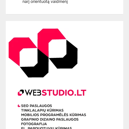
narį orientuotą vaidmenį