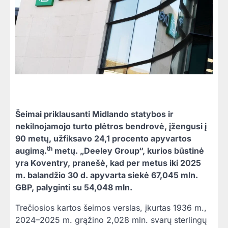
Šeimai priklausanti Midlando statybos ir
nekilnojamojo turto plėtros bendrovė, įžengusi į
90 metų, užfiksavo 24,1 procento apyvartos
th
augimą.
metų. „Deeley Group“, kurios būstinė
yra Koventry, pranešė, kad per metus iki 2025
m. balandžio 30 d. apyvarta siekė 67,045 mln.
GBP, palyginti su 54,048 mln.
Trečiosios kartos šeimos verslas, įkurtas 1936 m.,
2024–2025 m. grąžino 2,028 mln. svarų sterlingų