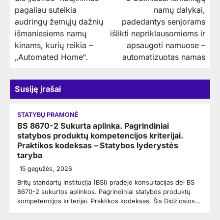
tarp
pagaliau suteikia
namų dalykai,
įrašų
audringų žemųjų dažnių
padedantys senjorams
išmaniesiems namų
išlikti nepriklausomiems ir
kinams, kurių reikia –
apsaugoti namuose –
„Automated Home“.
automatizuotas namas
Susiję įrašai
STATYBŲ PRAMONĖ
BS 8670-2 Sukurta aplinka. Pagrindiniai
statybos produktų kompetencijos kriterijai.
Praktikos kodeksas – Statybos lyderystės
taryba
15 gegužės, 2026
Britų standartų institucija (BSI) pradėjo konsultacijas dėl BS
8670-2 sukurtos aplinkos. Pagrindiniai statybos produktų
kompetencijos kriterijai. Praktikos kodeksas. Šis Didžiosios…