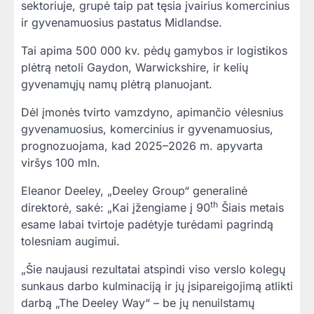
sektoriuje, grupė taip pat tęsia įvairius komercinius
ir gyvenamuosius pastatus Midlandse.
Tai apima 500 000 kv. pėdų gamybos ir logistikos
plėtrą netoli Gaydon, Warwickshire, ir kelių
gyvenamųjų namų plėtrą planuojant.
Dėl įmonės tvirto vamzdyno, apimančio vėlesnius
gyvenamuosius, komercinius ir gyvenamuosius,
prognozuojama, kad 2025–2026 m. apyvarta
viršys 100 mln.
Eleanor Deeley, „Deeley Group“ generalinė
th
direktorė, sakė: „Kai įžengiame į 90
Šiais metais
esame labai tvirtoje padėtyje turėdami pagrindą
tolesniam augimui.
„Šie naujausi rezultatai atspindi viso verslo kolegų
sunkaus darbo kulminaciją ir jų įsipareigojimą atlikti
darbą „The Deeley Way“ – be jų nenuilstamų