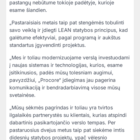
pastangų nebūtume tokioje padėtyje, kurioje
esame šiandien.
„Pastaraisiais metais taip pat stengėmės tobulinti
savo veiklą ir įdiegti LEAN statybos principus, kad
galėtume efektyviai, pagal programą ir aukštus
standartus įgyvendinti projektus.
„Mes ir toliau modernizuojame verslą investuodami
į naujas sistemas ir technologijas, kurios, esame
įsitikinusios, padės mūsų tolesniam augimui,
pavyzdžiui, „Procore“ įdiegimas jau pagerina
komunikaciją ir bendradarbiavimą visose mūsų
svetainėse.
„Mūsų sėkmės pagrindas ir toliau yra tvirtos
ilgalaikės partnerystės su klientais, kurias atspindi
dabartinis pasikartojančio verslo tempas. Per
pastaruosius dvejus metus taip pat siekėme imtis
didesnių statybos projektų, ypač vėlesnio