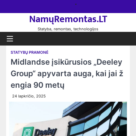
Skip
Namų
to
remontas
NamųRemontas.LT
content
Statyba, remontas, technologijos
STATYBŲ PRAMONĖ
Midlandse įsikūrusios „Deeley
Group“ apyvarta auga, kai jai ž
engia 90 metų
24 lapkričio, 2025