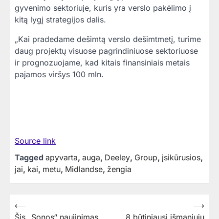
gyvenimo sektoriuje, kuris yra verslo pakėlimo į
kitą lygį strategijos dalis.
„Kai pradedame dešimtą verslo dešimtmetį, turime
daug projektų visuose pagrindiniuose sektoriuose
ir prognozuojame, kad kitais finansiniais metais
pajamos viršys 100 mln.
Source link
Tagged
apyvarta
,
auga
,
Deeley
,
Group
,
įsikūrusios
,
jai
,
kai
,
metu
,
Midlandse
,
žengia
Navigacija
⟵
⟶
Šis „Sonos“ naujinimas
8 būtiniausi išmaniųjų