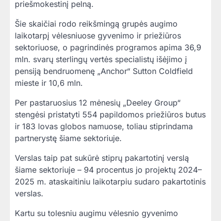
priešmokestinį pelną.
Šie skaičiai rodo reikšmingą grupės augimo
laikotarpį vėlesniuose gyvenimo ir priežiūros
sektoriuose, o pagrindinės programos apima 36,9
mln. svarų sterlingų vertės specialistų išėjimo į
pensiją bendruomenę „Anchor“ Sutton Coldfield
mieste ir 10,6 mln.
Per pastaruosius 12 mėnesių „Deeley Group“
stengėsi pristatyti 554 papildomos priežiūros butus
ir 183 lovas globos namuose, toliau stiprindama
partnerystę šiame sektoriuje.
Verslas taip pat sukūrė stiprų pakartotinį verslą
šiame sektoriuje – 94 procentus jo projektų 2024–
2025 m. ataskaitiniu laikotarpiu sudaro pakartotinis
verslas.
Kartu su tolesniu augimu vėlesnio gyvenimo