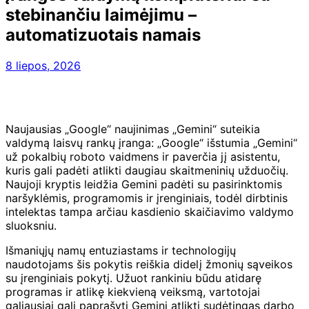
stebinančiu laimėjimu –
automatizuotais namais
8 liepos, 2026
Naujausias „Google“ naujinimas „Gemini“ suteikia
valdymą laisvų rankų įranga: „Google“ išstumia „Gemini“
už pokalbių roboto vaidmens ir paverčia jį asistentu,
kuris gali padėti atlikti daugiau skaitmeninių užduočių.
Naujoji kryptis leidžia Gemini padėti su pasirinktomis
naršyklėmis, programomis ir įrenginiais, todėl dirbtinis
intelektas tampa arčiau kasdienio skaičiavimo valdymo
sluoksniu.
Išmaniųjų namų entuziastams ir technologijų
naudotojams šis pokytis reiškia didelį žmonių sąveikos
su įrenginiais pokytį. Užuot rankiniu būdu atidarę
programas ir atlikę kiekvieną veiksmą, vartotojai
galiausiai gali paprašyti Gemini atlikti sudėtingas darbo