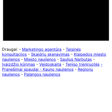
Draugai: -
Marketingo agentūra
-
Teisinės
konsultacijos
-
Skaidrių skenavimas
-
Klaipedos miesto
naujienos
-
Miesto naujienos
-
Saulius Narbutas
-
Įvaizdžio kūrimas
-
Veidoskaita
-
Teniso treniruotės
-
Pranešimai spaudai -
Kauno naujienos
-
Regionų
naujienos
-
Palangos naujienos