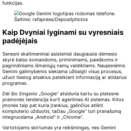
funkcijas.
Šaltinis: rafapress/Depositphotos
Kaip Dvyniai lyginami su vyresniais
padėjėjais
Senesni skaitmeniniai asistentai daugiausia dėmesio
skyrė balso komandoms, priminimams, paieškoms ir
pagrindiniams išmaniųjų namų valdikliams. Naujesnėmis
Gemini galimybėmis siekiama užbaigti visus procesus,
užuot tiesiog atsakius pateikiant informaciją ar atidarius
programas.
Dėl šio žingsnio „Google“ atsiduria kartu su platesne
pramonės tendencija kurti agentines AI sistemas. Kitos
įmonės taip pat kuria įrankius, galinčius atlikti
kompiuterio užduotis, tačiau „Google“ turi pranašumą
integruodama „Android“ ir „Chrome“.
Vartotojams skirtumas yra reikšmingas, nes Gemini