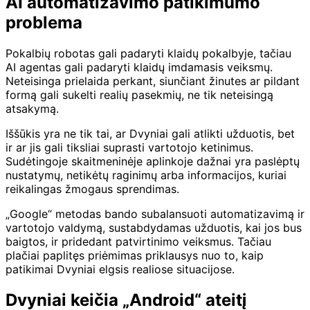
AI automatizavimo patikimumo
problema
Pokalbių robotas gali padaryti klaidų pokalbyje, tačiau
AI agentas gali padaryti klaidų imdamasis veiksmų.
Neteisinga prielaida perkant, siunčiant žinutes ar pildant
formą gali sukelti realių pasekmių, ne tik neteisingą
atsakymą.
Iššūkis yra ne tik tai, ar Dvyniai gali atlikti užduotis, bet
ir ar jis gali tiksliai suprasti vartotojo ketinimus.
Sudėtingoje skaitmeninėje aplinkoje dažnai yra paslėptų
nustatymų, netikėtų raginimų arba informacijos, kuriai
reikalingas žmogaus sprendimas.
„Google“ metodas bando subalansuoti automatizavimą ir
vartotojo valdymą, sustabdydamas užduotis, kai jos bus
baigtos, ir pridedant patvirtinimo veiksmus. Tačiau
plačiai paplitęs priėmimas priklausys nuo to, kaip
patikimai Dvyniai elgsis realiose situacijose.
Dvyniai keičia „Android“ ateitį