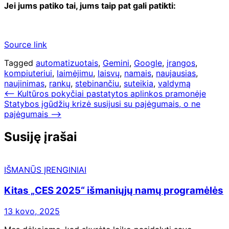
Jei jums patiko tai, jums taip pat gali patikti:
Source link
Tagged
automatizuotais
,
Gemini
,
Google
,
įrangos
,
kompiuteriui
,
laimėjimu
,
laisvų
,
namais
,
naujausias
,
naujinimas
,
rankų
,
stebinančiu
,
suteikia
,
valdymą
Navigacija
⟵
Kultūros pokyčiai pastatytos aplinkos pramonėje
Statybos įgūdžių krizė susijusi su pajėgumais, o ne
tarp
pajėgumais
⟶
įrašų
Susiję įrašai
IŠMANŪS ĮRENGINIAI
Kitas „CES 2025“ išmaniųjų namų programėlės
13 kovo, 2025