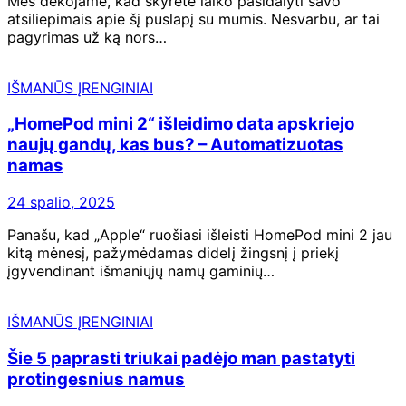
Mes dėkojame, kad skyrėte laiko pasidalyti savo
atsiliepimais apie šį puslapį su mumis. Nesvarbu, ar tai
pagyrimas už ką nors…
IŠMANŪS ĮRENGINIAI
„HomePod mini 2“ išleidimo data apskriejo
naujų gandų, kas bus? – Automatizuotas
namas
24 spalio, 2025
Panašu, kad „Apple“ ruošiasi išleisti HomePod mini 2 jau
kitą mėnesį, pažymėdamas didelį žingsnį į priekį
įgyvendinant išmaniųjų namų gaminių…
IŠMANŪS ĮRENGINIAI
Šie 5 paprasti triukai padėjo man pastatyti
protingesnius namus