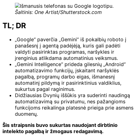
Šaltinis: One Artist/Shutterstock.com
TL; DR
„Google“ paverčia „Gemini“ iš pokalbių roboto į
panašesnį į agentą padėjėją, kuris gali padėti
valdyti pasirinktas programas, naršykles ir
įrenginius atlikdama automatinius veiksmus.
„Gemini Intelligence“ prideda gilesnių „Android“
automatizavimo funkcijų, įskaitant naršyklės
pagalbą, programų darbo eigas, išmanesnį
automatinį pildymą ir pasirinktinius valdiklius,
sukurtus pagal raginimus.
Didžiausias Dvynių iššūkis yra suderinti naudingą
automatizavimą su privatumu, nes pažangioms
funkcijoms reikalinga platesnė prieiga prie asmens
duomenų.
Šis straipsnis buvo sukurtas naudojant dirbtinio
intelekto pagalbą ir žmogaus redagavimą.