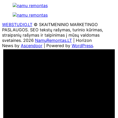
WEBSTUDIO.LT
© SKAITMENINIO MARKETINGO
PASLAUGOS. SEO tekstų rašymas, turinio kūrimas,
straipsnių rašymas ir talpinimas į mūsų valdomas
svetaines. 2026
NamųRemontas.LT
| Horizon
News by
Ascendoor
| Powered by
WordPress
.