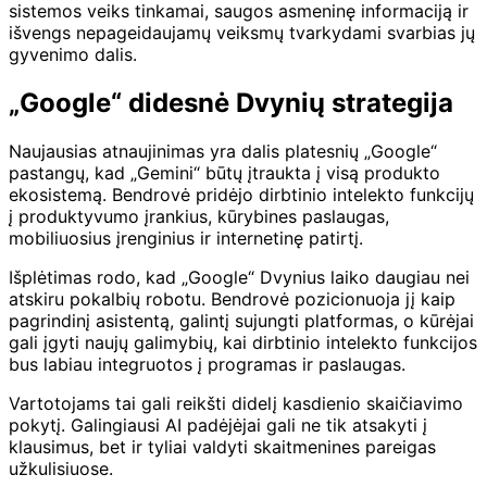
sistemos veiks tinkamai, saugos asmeninę informaciją ir
išvengs nepageidaujamų veiksmų tvarkydami svarbias jų
gyvenimo dalis.
„Google“ didesnė Dvynių strategija
Naujausias atnaujinimas yra dalis platesnių „Google“
pastangų, kad „Gemini“ būtų įtraukta į visą produkto
ekosistemą. Bendrovė pridėjo dirbtinio intelekto funkcijų
į produktyvumo įrankius, kūrybines paslaugas,
mobiliuosius įrenginius ir internetinę patirtį.
Išplėtimas rodo, kad „Google“ Dvynius laiko daugiau nei
atskiru pokalbių robotu. Bendrovė pozicionuoja jį kaip
pagrindinį asistentą, galintį sujungti platformas, o kūrėjai
gali įgyti naujų galimybių, kai dirbtinio intelekto funkcijos
bus labiau integruotos į programas ir paslaugas.
Vartotojams tai gali reikšti didelį kasdienio skaičiavimo
pokytį. Galingiausi AI padėjėjai gali ne tik atsakyti į
klausimus, bet ir tyliai valdyti skaitmenines pareigas
užkulisiuose.