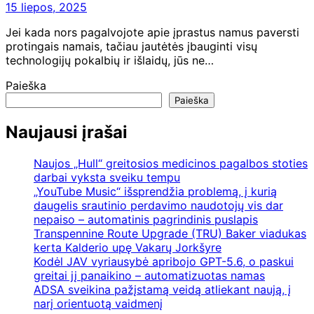
15 liepos, 2025
Jei kada nors pagalvojote apie įprastus namus paversti
protingais namais, tačiau jautėtės įbauginti visų
technologijų pokalbių ir išlaidų, jūs ne…
Paieška
Paieška
Naujausi įrašai
Naujos „Hull“ greitosios medicinos pagalbos stoties
darbai vyksta sveiku tempu
„YouTube Music“ išsprendžia problemą, į kurią
daugelis srautinio perdavimo naudotojų vis dar
nepaiso – automatinis pagrindinis puslapis
Transpennine Route Upgrade (TRU) Baker viadukas
kerta Kalderio upę Vakarų Jorkšyre
Kodėl JAV vyriausybė apribojo GPT-5.6, o paskui
greitai jį panaikino – automatizuotas namas
ADSA sveikina pažįstamą veidą atliekant naują, į
narį orientuotą vaidmenį