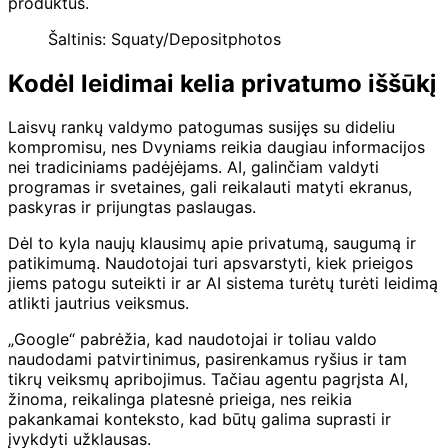
produktus.
Šaltinis: Squaty/Depositphotos
Kodėl leidimai kelia privatumo iššūkį
Laisvų rankų valdymo patogumas susijęs su dideliu
kompromisu, nes Dvyniams reikia daugiau informacijos
nei tradiciniams padėjėjams. AI, galinčiam valdyti
programas ir svetaines, gali reikalauti matyti ekranus,
paskyras ir prijungtas paslaugas.
Dėl to kyla naujų klausimų apie privatumą, saugumą ir
patikimumą. Naudotojai turi apsvarstyti, kiek prieigos
jiems patogu suteikti ir ar AI sistema turėtų turėti leidimą
atlikti jautrius veiksmus.
„Google“ pabrėžia, kad naudotojai ir toliau valdo
naudodami patvirtinimus, pasirenkamus ryšius ir tam
tikrų veiksmų apribojimus. Tačiau agentu pagrįsta AI,
žinoma, reikalinga platesnė prieiga, nes reikia
pakankamai konteksto, kad būtų galima suprasti ir
įvykdyti užklausas.