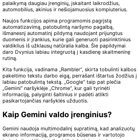
palaikymą daugiau įrenginių, įskaitant laikrodžius,
automobilius, akinius ir nešiojamuosius kompiuterius.
Naujos funkcijos apima programomis pagrįstą
automatizavimą, patobulintą naršymo pagalbą,
išmanesnį automatinį pildymą naudojant prijungtus
duomenis ir įrankius, kurie gali generuoti pasirinktinius
valdiklius iš užklausų natūralia kalba. Šie papildymai
daro Dvynius labiau integruotą į kasdienę skaitmeninę
rutiną.
Kita funkcija, vadinama „Rambler“, skirta tobulinti kalbos
pakeitimo tekstu darbo eigą, perrašant ištartus žodžius į
labiau patobulintą tekstą. „Google“ taip pat plečia
„Gemini“ naršyklėje „Chrome“, kur gali tyrinėti
informaciją, palyginti šaltinius ir padėti atlikti
pasikartojančias naršyklės užduotis.
Kaip Gemini valdo įrenginius?
Gemini naudoja multimodalinį supratimą, kad analizuotų
ekrano informaciją, programos būsenas ir vartotojo