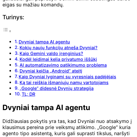
eigas su mažiau komandų.
Turinys:
Dvyniai tampa AI agentu
Kokių naujų funkcijų atneša Dvyniai?
Kaip Gemini valdo įrenginius?
Kodėl leidimai kelia privatumo iššūkį
AI automatizavimo patikimumo problema
Dvyniai keičia „Android“ ateitį
Kaip Dvyniai lyginami su vyresniais padėjėjais
Ką tai reiškia išmaniųjų namų vartotojams
„Google“ didesnė Dvynių strategija
TL; DR
Dvyniai tampa AI agentu
Didžiausias pokytis yra tas, kad Dvyniai nuo atsakymo į
klausimus pereina prie veiksmų atlikimo. „Google“ kuria
agento tipo asistentą, kuris gali suprasti tikslus, naršyti