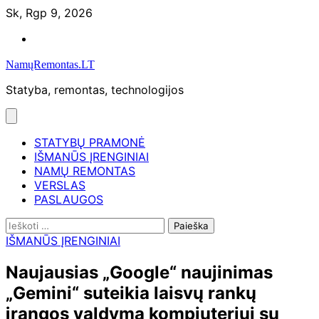
Skip
Sk, Rgp 9, 2026
to
Namų
content
remontas
NamųRemontas.LT
Statyba, remontas, technologijos
STATYBŲ PRAMONĖ
IŠMANŪS ĮRENGINIAI
NAMŲ REMONTAS
VERSLAS
PASLAUGOS
Ieškoti:
IŠMANŪS ĮRENGINIAI
Naujausias „Google“ naujinimas
„Gemini“ suteikia laisvų rankų
įrangos valdymą kompiuteriui su