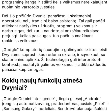
programinę įrangą ir atlikti kelis veiksmus nereikalaujant
nuolatinio vartotojo įvesties.
Dėl šio požiūrio Dvyniai panašesni į skaitmeninį
operatorių nei į tradicinį balso asistentą. Tai gali padėti
atliekant naršyklės užduotis, programų veiksmus ir
darbo eigas, dėl kurių naudotojai anksčiau reikalavo
perjungti kelias paslaugas, tuo pačiu sumažinant
rankinius veiksmus.
„Google“ kompiuterių naudojimo galimybės skirtos leisti
Dvyniams suprasti, kas rodoma ekrane, ir sąveikauti su
skaitmenine aplinka. Ši technologija gali interpretuoti
kontekstą, nustatyti galimus veiksmus ir atlikti užduotis
panašiai kaip žmogus.
Kokių naujų funkcijų atneša
Dvyniai?
„Google Gemini Intelligence“ įdiegia gilesnį „Android“
įrenginių automatizavimą, pradedant naujausiais „Pixel“ ir
„Samsung Galaxy“ modeliais. Bendrovė planuoja išplėsti