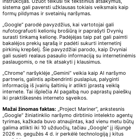
instrukcijas. Užuot teikusi tik tekstinius atsakymus,
sistema gali paversti užklausas tokiais veiksmais kaip
formų pildymas ir svetainių naršymas.
„Google“ parodė pavyzdžius, kai vartotojai gali
nufotografuoti kelionių brošiūrą ir paprašyti Dvynių
surasti tinkamą kelionę. Padėjėjas taip pat gali paimti
bakalėjos prekių sąrašą ir padėti sukurti internetinį
pirkinių krepšelį. Šie pavyzdžiai parodo, kaip Dvyniai
gali susieti realaus pasaulio informaciją su internetinėmis
paslaugomis, o ne tik atsakyti į klausimus.
„Chrome“ naršyklėje „Gemini“ veikia kaip AI naršymo
partneris, galintis apibendrinti puslapius, palyginti
informaciją iš įvairių šaltinių ir atlikti įprastą veiklą
internete. Tai išplečia AI pagalbą nuo paprastų paieškų
iki praktiškesnės interneto sąveikos.
Mažai žinomas faktas:
„Project Mariner“, ankstesnis
„Google“ žiniatinklio naršymo dirbtinio intelekto agentų
tyrimas, kažkada buvo atnaujintas, kad vienu metu būtų
galima atlikti iki 10 užduočių, tačiau „Google“ jį išjungė
2026 m. gegužės 4 d. ir perkėlė technologiją į kitus