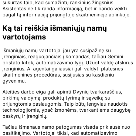
sukurtas taip, kad sumažintų rankinius žingsnius.
Asistentas ne tik randa informaciją, bet ir bando veikti
pagal tą informaciją prijungtoje skaitmeninėje aplinkoje.
Ką tai reiškia išmaniųjų namų
vartotojams
Išmaniųjų namų vartotojai jau yra susipažinę su
įrenginiais, reaguojančiais į komandas, tačiau Gemini
pristato kitokį automatizavimo lygį. Užuot valdę atskirus
įrenginius, AI agentai galiausiai gali valdyti platesnes
skaitmenines procedūras, susijusias su kasdieniu
gyvenimu.
Ateities darbo eiga gali apimti Dvynių tvarkaraščius,
pirkimų valdymą, produktų tyrimą ir sąveiką su
prijungtomis paslaugomis. Taip būtų lengviau naudotis
technologijomis, ypač žmonėms, tvarkantiems daugybę
paskyrų ir įrenginių.
Tačiau išmanaus namo patogumas visada priklausė nuo
pasitikėjimo. Vartotojai tikisi, kad automatizavimo