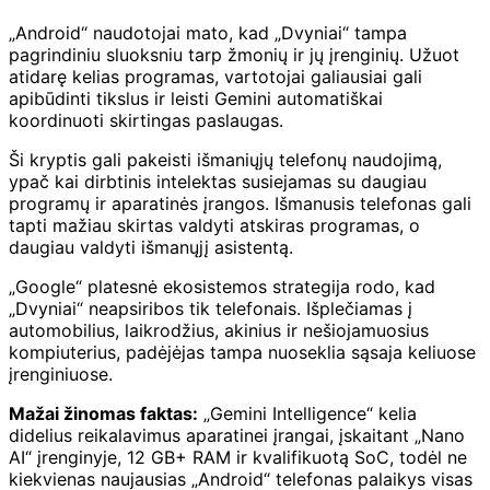
„Android“ naudotojai mato, kad „Dvyniai“ tampa
pagrindiniu sluoksniu tarp žmonių ir jų įrenginių. Užuot
atidarę kelias programas, vartotojai galiausiai gali
apibūdinti tikslus ir leisti Gemini automatiškai
koordinuoti skirtingas paslaugas.
Ši kryptis gali pakeisti išmaniųjų telefonų naudojimą,
ypač kai dirbtinis intelektas susiejamas su daugiau
programų ir aparatinės įrangos. Išmanusis telefonas gali
tapti mažiau skirtas valdyti atskiras programas, o
daugiau valdyti išmanųjį asistentą.
„Google“ platesnė ekosistemos strategija rodo, kad
„Dvyniai“ neapsiribos tik telefonais. Išplečiamas į
automobilius, laikrodžius, akinius ir nešiojamuosius
kompiuterius, padėjėjas tampa nuoseklia sąsaja keliuose
įrenginiuose.
Mažai žinomas faktas:
„Gemini Intelligence“ kelia
didelius reikalavimus aparatinei įrangai, įskaitant „Nano
AI“ įrenginyje, 12 GB+ RAM ir kvalifikuotą SoC, todėl ne
kiekvienas naujausias „Android“ telefonas palaikys visas