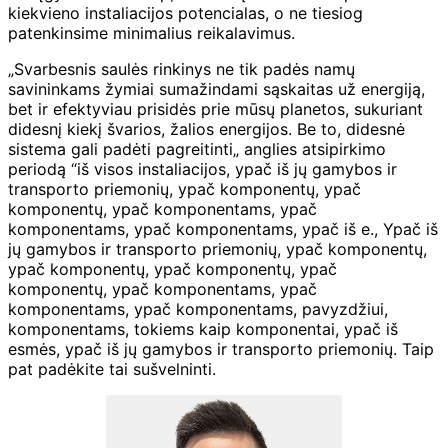
kiekvieno instaliacijos potencialas, o ne tiesiog
patenkinsime minimalius reikalavimus.
„Svarbesnis saulės rinkinys ne tik padės namų
savininkams žymiai sumažindami sąskaitas už energiją,
bet ir efektyviau prisidės prie mūsų planetos, sukuriant
didesnį kiekį švarios, žalios energijos. Be to, didesnė
sistema gali padėti pagreitinti„ anglies atsipirkimo
periodą “iš visos instaliacijos, ypač iš jų gamybos ir
transporto priemonių, ypač komponentų, ypač
komponentų, ypač komponentams, ypač
komponentams, ypač komponentams, ypač iš e., Ypač iš
jų gamybos ir transporto priemonių, ypač komponentų,
ypač komponentų, ypač komponentų, ypač
komponentų, ypač komponentams, ypač
komponentams, ypač komponentams, pavyzdžiui,
komponentams, tokiems kaip komponentai, ypač iš
esmės, ypač iš jų gamybos ir transporto priemonių. Taip
pat padėkite tai sušvelninti.