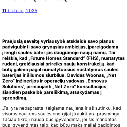
11 birželio, 2025
Praėjusią savaitę vyriausybė atskleidė savo planus
padvigubinti savo grynąsias ambicijas, įpareigodama
įrengti saulės baterijas daugumoje naujų namų.
Tai
reiškia, kad „Future Homes Standard“ (FHS), nustatytas
rudenį, greičiausiai prireiks naujų konstrukcijų, kad
būtų galima pagal numatytuosius nustatymus saulės
baterijas ir šilumos siurblius.
Davidas Woonas, „Net
Zero“ inžinerijos ir operacijų vadovas „Ennovus
Solutions“, pirmaujanti „Net Zero“ konsultacijos,
šiandien paskelbė pareiškimą, atsakydamas į
sprendimą.
„Tai yra nepaprastai teigiama naujiena ir aš sutinku, kad
visoms naujoms saulės energijai įtraukti yra prasminga.
Tačiau tikroji nauda bus įgyvendinta, jei šis mandatas
bus įgyvendintas taip, kad būtų maksimaliai padidintos