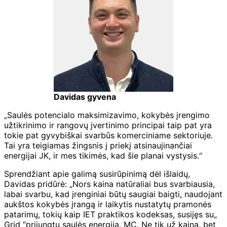
Davidas gyvena
„Saulės potencialo maksimizavimo, kokybės įrengimo
užtikrinimo ir rangovų įvertinimo principai taip pat yra
tokie pat gyvybiškai svarbūs komerciniame sektoriuje.
Tai yra teigiamas žingsnis į priekį atsinaujinančiai
energijai JK, ir mes tikimės, kad šie planai vystysis.“
Sprendžiant apie galimą susirūpinimą dėl išlaidų,
Davidas pridūrė: „Nors kaina natūraliai bus svarbiausia,
labai svarbu, kad įrenginiai būtų saugiai baigti, naudojant
aukštos kokybės įrangą ir laikytis nustatytų pramonės
patarimų, tokių kaip IET praktikos kodeksas, susijęs su„
Grid “prijungtų saulės energija, MC. Ne tik už kainą, bet