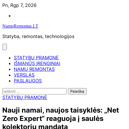
Skip
Pn, Rgp 7, 2026
to
Namų
content
remontas
NamųRemontas.LT
Statyba, remontas, technologijos
STATYBŲ PRAMONĖ
IŠMANŪS ĮRENGINIAI
NAMŲ REMONTAS
VERSLAS
PASLAUGOS
Ieškoti:
STATYBŲ PRAMONĖ
Nauji namai, naujos taisyklės: „Net
Zero Expert“ reaguoja į saulės
kolektorių mandatą