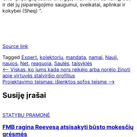
ir dėl jų įsipareigojimo saugumui, sveikatai, aplinkai ir
kokybei (Sheq) “.
Source link
Tagged
Expert
,
kolektorių
,
mandatą
,
namai
,
Nauji
,
naujos
,
Net
,
reaguoja
,
Saulės
,
taisyklės
Navigacija
⟵
Viskas, ko jums kada nors reikėjo arba norėjo žinoti
apie virtuvės stalviršio profilius
tarp
Projektavimo teismas: išlenktos sofos teisme
⟶
įrašų
Susiję įrašai
STATYBŲ PRAMONĖ
FMB ragina Reevesą atsisakyti būsto mokesčių
grėsmės