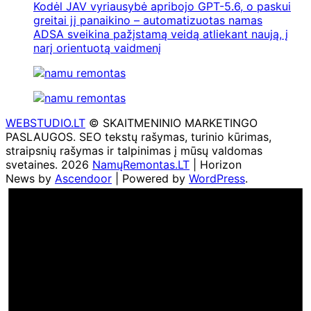
Kodėl JAV vyriausybė apribojo GPT-5.6, o paskui
greitai jį panaikino – automatizuotas namas
ADSA sveikina pažįstamą veidą atliekant naują, į
narį orientuotą vaidmenį
WEBSTUDIO.LT
© SKAITMENINIO MARKETINGO
PASLAUGOS. SEO tekstų rašymas, turinio kūrimas,
straipsnių rašymas ir talpinimas į mūsų valdomas
svetaines. 2026
NamųRemontas.LT
| Horizon
News by
Ascendoor
| Powered by
WordPress
.