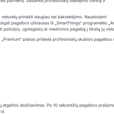
ies partneris, valdantis profesionalų stebėjimo centrą ir
 neturėtų prireikti daugiau nei bakstelėjimo. Naudodami
 siųsti pagalbos užklausas iš „SmartThings“ programėlės „Ar
 policijos, ugniagesių ar medicinos pagalbą į tikslią jų viet
 „Premium“ planas prideda profesionalų skubios pagalbos 
ų atgalinis skaičiavimas. Po 10 sekundžių pagalbos prašym
ui.