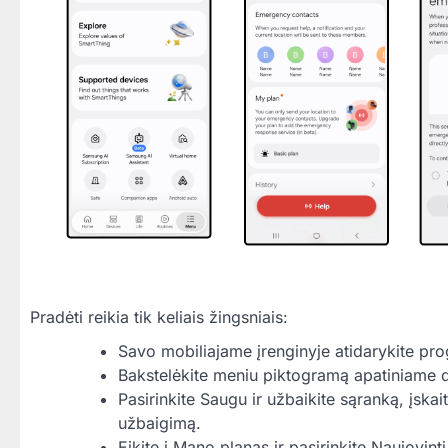
Pradėti reikia tik keliais žingsniais:
Savo mobiliajame įrenginyje atidarykite pr
Bakstelėkite meniu piktogramą apatiniame
Pasirinkite Saugu ir užbaikite sąranką, įskai
užbaigimą.
Eikite į Mano planas ir pasirinkite Naujovint