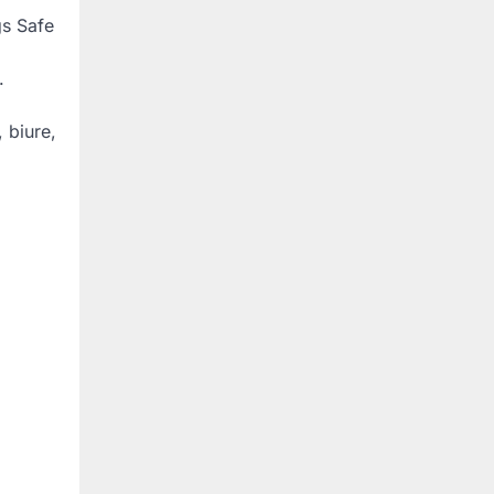
gs Safe
.
 biure,