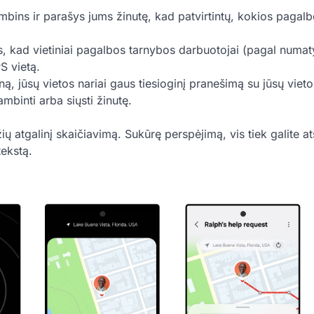
ins ir parašys jums žinutę, kad patvirtintų, kokios pagal
ašys, kad vietiniai pagalbos tarnybos darbuotojai (pagal numa
S vietą.
ną, jūsų vietos nariai gaus tiesioginį pranešimą su jūsų vieto
mbinti arba siųsti žinutę.
ų atgalinį skaičiavimą. Sukūrę perspėjimą, vis tiek galite at
ekstą.