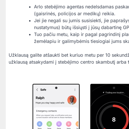
Arlo stebėjimo agentas nedelsdamas paskamb
(gaisrinės, policijos ar medikų) reikia.
Jei jie negali su jumis susisiekti, jie papr
nustatymus) būtų išsiųsti į jūsų dabartinę GP
Tuo pačiu metu, kaip ir pagal pagrindinį pla
žemėlapiu ir galimybėmis tiesiogiai jums ska
Užklausą galite atšaukti bet kuriuo metu per 10 sekundži
užklausą atsakydami į stebėjimo centro skambutį arba t