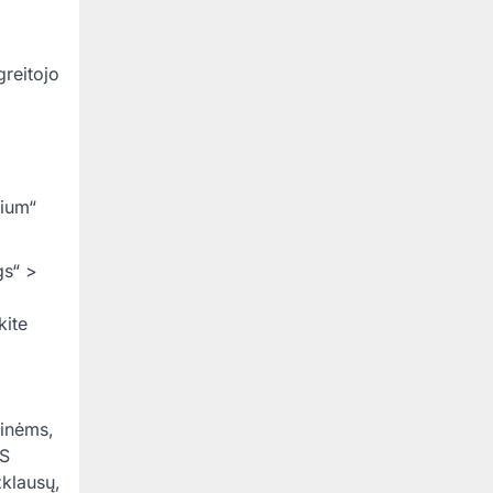
greitojo
mium“
gs“ >
kite
kinėms,
OS
žklausų,