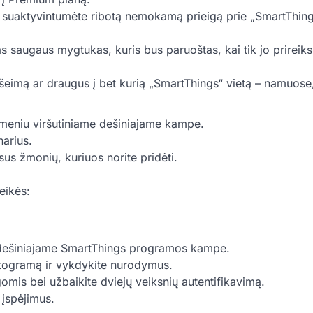
 suaktyvintumėte ribotą nemokamą prieigą prie „SmartThin
 saugaus mygtukas, kuris bus paruoštas, kai tik jo prireiks
šeimą ar draugus į bet kurią „SmartThings“ vietą – namuose,
ų meniu viršutiniame dešiniajame kampe.
narius.
us žmonių, kuriuos norite pridėti.
eikės:
 dešiniajame SmartThings programos kampe.
ktogramą ir vykdykite nurodymus.
ygomis bei užbaikite dviejų veiksnių autentifikavimą.
 įspėjimus.