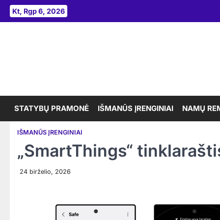
Skip
Kt, Rgp 6, 2026
to
content
STATYBŲ PRAMONĖ
IŠMANŪS ĮRENGINIAI
NAMŲ RE
IŠMANŪS ĮRENGINIAI
„SmartThings“ tinklarašti
24 birželio, 2026