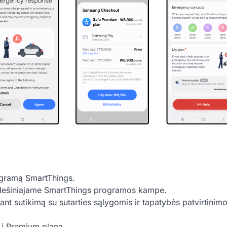
ogramą SmartThings.
 dešiniajame SmartThings programos kampe.
tant sutikimą su sutarties sąlygomis ir tapatybės patvirtinim
i į Premium planą.