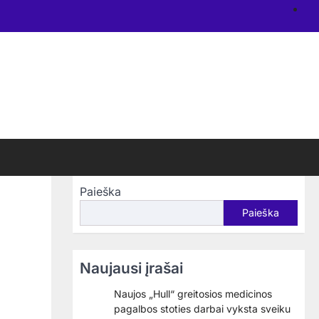
N
re
Paieška
Paieška
Naujausi įrašai
Naujos „Hull“ greitosios medicinos
pagalbos stoties darbai vyksta sveiku