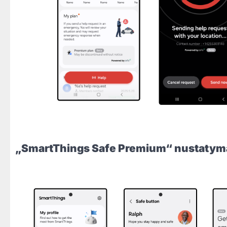
„SmartThings Safe Premium“ nustatym