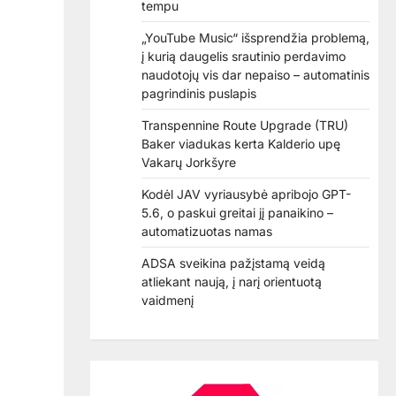
tempu
„YouTube Music“ išsprendžia problemą,
į kurią daugelis srautinio perdavimo
naudotojų vis dar nepaiso – automatinis
pagrindinis puslapis
Transpennine Route Upgrade (TRU)
Baker viadukas kerta Kalderio upę
Vakarų Jorkšyre
Kodėl JAV vyriausybė apribojo GPT-
5.6, o paskui greitai jį panaikino –
automatizuotas namas
ADSA sveikina pažįstamą veidą
atliekant naują, į narį orientuotą
vaidmenį