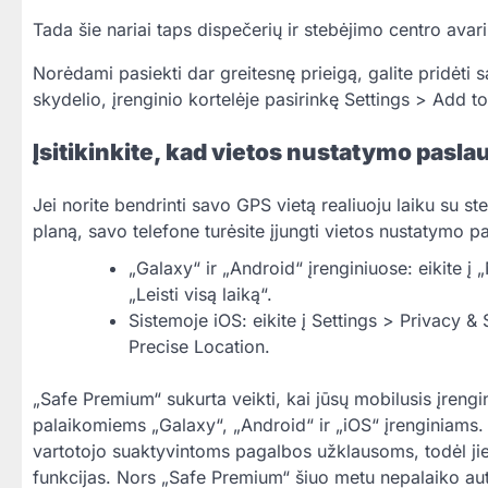
Tada šie nariai taps dispečerių ir stebėjimo centro avari
Norėdami pasiekti dar greitesnę prieigą, galite pridėt
skydelio, įrenginio kortelėje pasirinkę Settings > Add 
Įsitikinkite, kad vietos nustatymo pasla
Jei norite bendrinti savo GPS vietą realiuoju laiku su 
planą, savo telefone turėsite įjungti vietos nustatymo p
„Galaxy“ ir „Android“ įrenginiuose: eikite 
„Leisti visą laiką“.
Sistemoje iOS: eikite į Settings > Privacy &
Precise Location.
„Safe Premium“ sukurta veikti, kai jūsų mobilusis įreng
palaikomiems „Galaxy“, „Android“ ir „iOS“ įrenginiams. 
vartotojo suaktyvintoms pagalbos užklausoms, todėl ji
funkcijas. Nors „Safe Premium“ šiuo metu nepalaiko aut