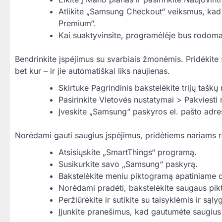
Atlikite „Samsung Checkout“ veiksmus, kad
Premium“.
Kai suaktyvinsite, programėlėje bus rodomas
Bendrinkite įspėjimus su svarbiais žmonėmis. Pridėkite 
bet kur – ir jie automatiškai liks naujienas.
Skirtuke Pagrindinis bakstelėkite trijų tašk
Pasirinkite Vietovės nustatymai > Pakviesti 
Įveskite „Samsung“ paskyros el. pašto adres
Norėdami gauti saugius įspėjimus, pridėtiems nariams r
Atsisiųskite „SmartThings“ programą.
Susikurkite savo „Samsung“ paskyrą.
Bakstelėkite meniu piktogramą apatiniame
Norėdami pradėti, bakstelėkite saugaus pi
Peržiūrėkite ir sutikite su taisyklėmis ir sąl
Įjunkite pranešimus, kad gautumėte saugius