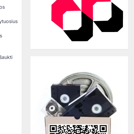
bos
tytuosius
s
šaukti