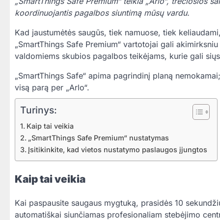
„SmartThings Safe Premium“ teikia „Arlo“, trečiosios šal
koordinuojantis pagalbos siuntimą mūsų vardu.
Kad jaustumėtės saugūs, tiek namuose, tiek keliaudami,
„SmartThings Safe Premium“ vartotojai gali akimirksniu
valdomiems skubios pagalbos teikėjams, kurie gali siųsti
„SmartThings Safe“ apima pagrindinį planą nemokamai;
visą parą per „Arlo“.
Turinys:
Kaip tai veikia
„SmartThings Safe Premium“ nustatymas
Įsitikinkite, kad vietos nustatymo paslaugos įjungtos
Kaip tai veikia
Kai paspausite saugaus mygtuką, prasidės 10 sekundži
automatiškai siunčiamas profesionaliam stebėjimo centr