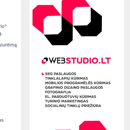
lo“
ą.
siuntimą
as