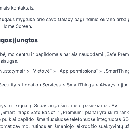
niais kontaktais.
i saugaus mygtuką prie savo Galaxy pagrindinio ekrano arba 
to Home Screen.
ugos įjungtos
stebėjimo centru ir papildomais nariais naudodami „Safe Pre
aslaugas.
į „Nustatymai“ > „Vietovė“ > „App permissions“ > „SmartThin
 Security > Location Services > SmartThings > Always ir įjun
inys turi signalą. Ši paslauga šiuo metu pasiekiama JAV
„SmartThings Safe Basic“ ir „Premium“ planai yra skirti ran
e puikiai papildo išmaniuosiuose telefonuose integruotas S
omatizavimo, rutinos ar išmaniojo laikrodžio suaktyvintų u