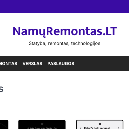
NamųRemontas.LT
Statyba, remontas, technologijos
MONTAS
VERSLAS
PASLAUGOS
s