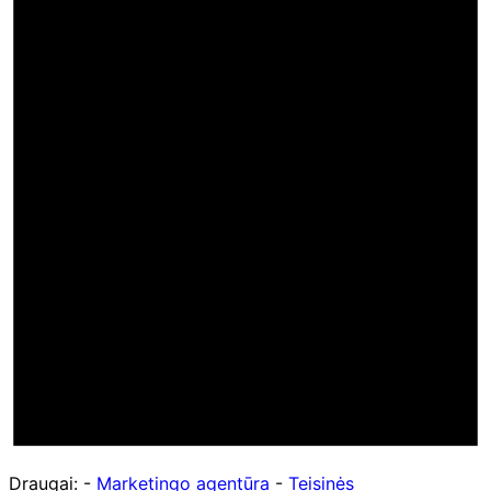
Draugai: -
Marketingo agentūra
-
Teisinės