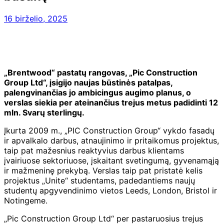
16 birželio, 2025
„Brentwood“ pastatų rangovas, „Pic Construction
Group Ltd“, įsigijo naujas būstinės patalpas,
palengvinančias jo ambicingus augimo planus, o
verslas siekia per ateinančius trejus metus padidinti 12
mln. Svarų sterlingų.
Įkurta 2009 m., „PIC Construction Group“ vykdo fasadų
ir apvalkalo darbus, atnaujinimo ir pritaikomus projektus,
taip pat mažesnius reaktyvius darbus klientams
įvairiuose sektoriuose, įskaitant svetingumą, gyvenamąją
ir mažmeninę prekybą. Verslas taip pat pristatė kelis
projektus „Unite“ studentams, padedantiems naujų
studentų apgyvendinimo vietos Leeds, London, Bristol ir
Notingeme.
„Pic Construction Group Ltd“ per pastaruosius trejus