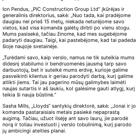
Ion Pendus, „PIC Construction Group Ltd“ įkūrėjas ir
generalinis direktorius, sakė: „Nuo tada, kai pradėjome
daugiau nei prieš 15 metų, niekada neturėjome savo
vietos, kad visa komanda galėtų dirbti po vienu stogu.
Mums pasisekė, tačiau žinome, kad mes sugebėjome
padaryti daugiau. Taigi, kai pastebėjome, kad tai padeda
šioje naujoje svetainėje.
„Turėdami savo, kaip verslo, namus ne tik suteikia mums
didesnį stabilumo ir bendruomenės jausmą tarp savo
darbuotojų, bet ir suteikė mums erdvę, kurioje galime
pasveikinti klientus ir geriau parodyti darbą, kurį galime
atlikti jiems. Tai jau pagerino mūsų galimybes laimėti
naujas sutartis ir aš laukiu, kol galėsime gauti atlygį, kurį
teikia ši nauja būstinė.“
Sasha Mills, „Lloyds“ santykių direktorė, sakė: „Jonai ir jo
komanda pastaraisiais metais pasiekė nepaprastą
augimą. Tačiau, užuot ilsėję ant savo laurų, jie parodė
norą ir toliau investuoti į verslo tobulinimą, kurį parodo
jų ambicingi ateities planai.