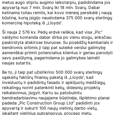
metus augo stipriu augimo laikotarpiu, padidindama jos
apyvartą nuo 7 mln. Svarų iki 18 mln. Svarų. Dabar
ketinama toliau remtis, kai kovo mėnesį persikėlė į naują
būstinę, kurią įsigijo naudodama 375 000 svarų sterlingų
komercinę hipoteką iš „Lloyds“.
Ši nauja 2 576 kv. Pėdų erdvė reiškia, kad visa „Pic“
valdymo komanda dabar dirba po vienu stogu, anksčiau
paskirstyta atskirose biuruose. Su posėdžių kambariais ir
bendromis sritimis ji taip pat suteikė verslui galimybę
asmeniškai priimti potencialius klientus ir geriau parodyti
savo pasiūlymą, pagerindama jo galimybes laimėti
naujas sutartis.
Be to, ji taip pat užsitikrino 500 000 svarų sterlingų
sąskaitų faktūrų finansų paketą iš „Lloyds“, kad
investuotų ir padidintų fasado ir apklijuotų medžiagų,
reikalingų norint patenkinti kelių, didesnių projektų
reikalavimus, įsigyti. Kartu su patobulintu
bendradarbiavimu naujajame būstinėje, išplėtimo planai
padeda „Pic Construction Group Ltd“ padidinti jos
apyvartą ir sukurti 100 naujų vietinių darbo vietų,
įskaitant vietinius subrangovus, proceso metu.