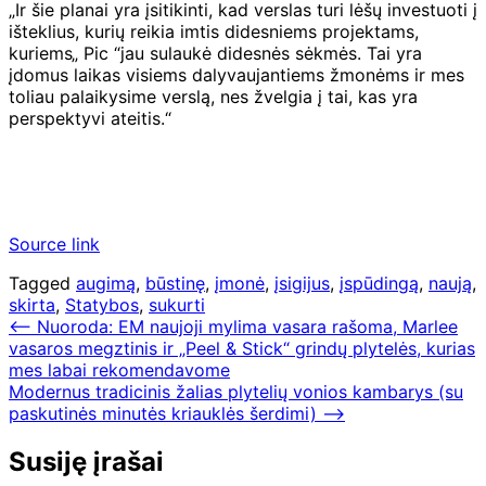
„Ir šie planai yra įsitikinti, kad verslas turi lėšų investuoti į
išteklius, kurių reikia imtis didesniems projektams,
kuriems„ Pic “jau sulaukė didesnės sėkmės. Tai yra
įdomus laikas visiems dalyvaujantiems žmonėms ir mes
toliau palaikysime verslą, nes žvelgia į tai, kas yra
perspektyvi ateitis.“
Source link
Tagged
augimą
,
būstinę
,
įmonė
,
įsigijus
,
įspūdingą
,
naują
,
skirta
,
Statybos
,
sukurti
Navigacija
⟵
Nuoroda: EM naujoji mylima vasara rašoma, Marlee
vasaros megztinis ir „Peel & Stick“ grindų plytelės, kurias
tarp
mes labai rekomendavome
įrašų
Modernus tradicinis žalias plytelių vonios kambarys (su
paskutinės minutės kriauklės šerdimi)
⟶
Susiję įrašai