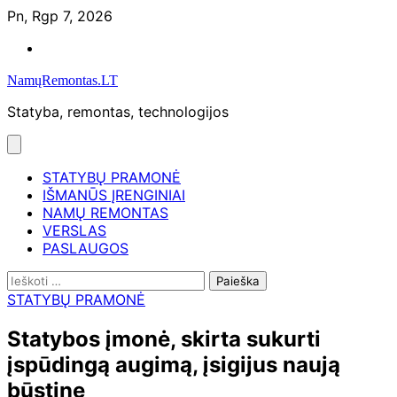
Skip
Pn, Rgp 7, 2026
to
Namų
content
remontas
NamųRemontas.LT
Statyba, remontas, technologijos
STATYBŲ PRAMONĖ
IŠMANŪS ĮRENGINIAI
NAMŲ REMONTAS
VERSLAS
PASLAUGOS
Ieškoti:
STATYBŲ PRAMONĖ
Statybos įmonė, skirta sukurti
įspūdingą augimą, įsigijus naują
būstinę