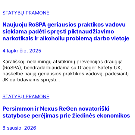
STATYBŲ PRAMONĖ
Naujuoju RoSPA geriausios praktikos vadovu
siekiama padėti spręsti piktnaudžiavimo
narkotikais ir alkoholiu problemą darbo vietoje
4 lapkričio, 2025
Karališkoji nelaimingų atsitikimų prevencijos draugija
(RoSPA), bendradarbiaudama su Draeger Safety UK,
paskelbė naują geriausios praktikos vadovą, padėsiantį
JK darbdaviams spręsti…
STATYBŲ PRAMONĖ
Persimmon ir Nexus ReGen novatoriški
statybose perėjimas prie žiedinės ekonomikos
8 sausio, 2026