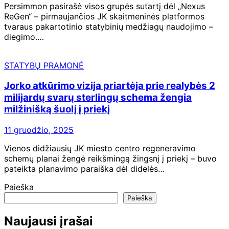
Persimmon pasirašė visos grupės sutartį dėl „Nexus
ReGen“ – pirmaujančios JK skaitmeninės platformos
tvaraus pakartotinio statybinių medžiagų naudojimo –
diegimo.…
STATYBŲ PRAMONĖ
Jorko atkūrimo vizija priartėja prie realybės 2
milijardų svarų sterlingų schema žengia
milžinišką šuolį į priekį
11 gruodžio, 2025
Vienos didžiausių JK miesto centro regeneravimo
schemų planai žengė reikšmingą žingsnį į priekį – buvo
pateikta planavimo paraiška dėl didelės…
Paieška
Paieška
Naujausi įrašai