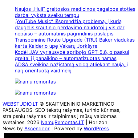
Naujos „Hull“ greitosios medicinos pagalbos stoties
darbai vyksta sveiku tempu
„YouTube Music“ išsprendžia problemą, į kurią
daugelis srautinio perdavimo naudotojų vis dar
nepaiso – automatinis pagrindinis puslapis
Transpennine Route Upgrade (TRU) Baker viadukas
kerta Kalderio upę Vakarų Jorkšyre
Kodėl JAV vyriausybė apribojo GPT-5.6, o paskui
greitai jį panaikino – automatizuotas namas
ADSA sveikina pažįstamą veidą atliekant naują, į
narį orientuotą vaidmenį
WEBSTUDIO.LT
© SKAITMENINIO MARKETINGO
PASLAUGOS. SEO tekstų rašymas, turinio kūrimas,
straipsnių rašymas ir talpinimas į mūsų valdomas
svetaines. 2026
NamųRemontas.LT
| Horizon
News by
Ascendoor
| Powered by
WordPress
.