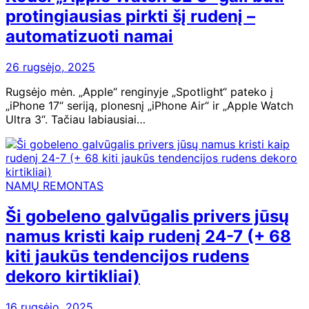
protingiausias pirkti šį rudenį –
automatizuoti namai
26 rugsėjo, 2025
Rugsėjo mėn. „Apple“ renginyje „Spotlight“ pateko į
„iPhone 17“ seriją, plonesnį „iPhone Air“ ir „Apple Watch
Ultra 3“. Tačiau labiausiai…
NAMŲ REMONTAS
Ši gobeleno galvūgalis privers jūsų
namus kristi kaip rudenį 24-7 (+ 68
kiti jaukūs tendencijos rudens
dekoro kirtikliai)
16 rugsėjo, 2025