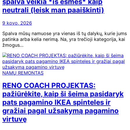
spalva veikia *iš esmės* kaip
neutrali (leisk man paaiškinti)
9 kovo, 2026
Spalva mūsų namuose yra vienas iš tų dalykų, kurie jums
patinka arba kelia nerimą. Na, yra trečioji kategorija, kai
žmogus…
NAMŲ REMONTAS
RENO COACH PROJEKTAS:
pažiūrėkite, kaip ši šeima pasidaryk
pats pagamino IKEA spinteles ir
gražiai pagal užsakymą pagamino
virtuvę