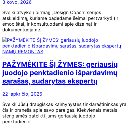
3 kovo, 2026
Sveiki atvykę į pirmąjį „Design Coach“ serijos
atskleidimą, kuriame padedame šeimai pertvarkyti (ir
emociškai, ir konsultuodami apie dizainą) ir
dokumentuojame…
NAMŲ REMONTAS
PAŽYMĖKITE ŠĮ ŽYMES: geriausių
juodojo penktadienio išpardavimų
sąrašas, sudarytas ekspertų
22 lapkričio, 2025
Sveiki! Jūsų draugiškas kaimynystės tinklaraštininkas yra
čia ir praneša apie savo pareigas. Kiekvienais metais
stengiamės pateikti jums geriausią juodojo
penktadienio…