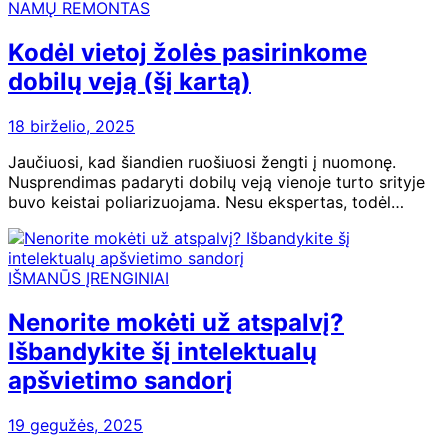
NAMŲ REMONTAS
Kodėl vietoj žolės pasirinkome
dobilų veją (šį kartą)
18 birželio, 2025
Jaučiuosi, kad šiandien ruošiuosi žengti į nuomonę.
Nusprendimas padaryti dobilų veją vienoje turto srityje
buvo keistai poliarizuojama. Nesu ekspertas, todėl…
IŠMANŪS ĮRENGINIAI
Nenorite mokėti už atspalvį?
Išbandykite šį intelektualų
apšvietimo sandorį
19 gegužės, 2025