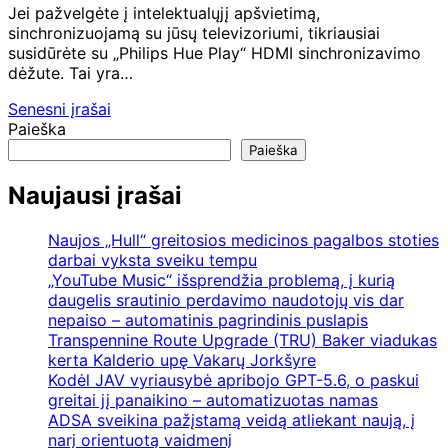
Jei pažvelgėte į intelektualųjį apšvietimą,
sinchronizuojamą su jūsų televizoriumi, tikriausiai
susidūrėte su „Philips Hue Play“ HDMI sinchronizavimo
dėžute. Tai yra…
Navigacija
Senesni įrašai
Paieška
tarp
Paieška
įrašų
Naujausi įrašai
Naujos „Hull“ greitosios medicinos pagalbos stoties
darbai vyksta sveiku tempu
„YouTube Music“ išsprendžia problemą, į kurią
daugelis srautinio perdavimo naudotojų vis dar
nepaiso – automatinis pagrindinis puslapis
Transpennine Route Upgrade (TRU) Baker viadukas
kerta Kalderio upę Vakarų Jorkšyre
Kodėl JAV vyriausybė apribojo GPT-5.6, o paskui
greitai jį panaikino – automatizuotas namas
ADSA sveikina pažįstamą veidą atliekant naują, į
narį orientuotą vaidmenį