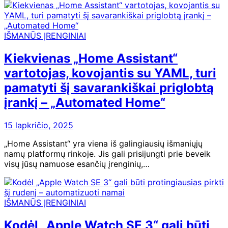
IŠMANŪS ĮRENGINIAI
Kiekvienas „Home Assistant“
vartotojas, kovojantis su YAML, turi
pamatyti šį savarankiškai priglobtą
įrankį – „Automated Home“
15 lapkričio, 2025
„Home Assistant“ yra viena iš galingiausių išmaniųjų
namų platformų rinkoje. Jis gali prisijungti prie beveik
visų jūsų namuose esančių įrenginių,…
IŠMANŪS ĮRENGINIAI
Kodėl „Apple Watch SE 3“ gali būti