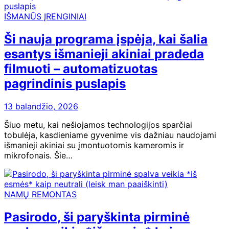
IŠMANŪS ĮRENGINIAI
Ši nauja programa įspėja, kai šalia
esantys išmanieji akiniai pradeda
filmuoti – automatizuotas
pagrindinis puslapis
13 balandžio, 2026
Šiuo metu, kai nešiojamos technologijos sparčiai
tobulėja, kasdieniame gyvenime vis dažniau naudojami
išmanieji akiniai su įmontuotomis kameromis ir
mikrofonais. Šie…
NAMŲ REMONTAS
Pasirodo, ši paryškinta pirminė