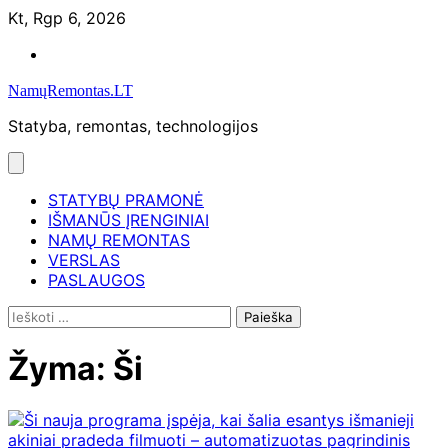
Skip
Kt, Rgp 6, 2026
to
Namų
content
remontas
NamųRemontas.LT
Statyba, remontas, technologijos
STATYBŲ PRAMONĖ
IŠMANŪS ĮRENGINIAI
NAMŲ REMONTAS
VERSLAS
PASLAUGOS
Ieškoti:
Žyma:
Ši