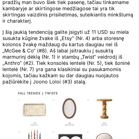
pradžių man buvo šiek tiek pasenę, tačiau tinkamame
kambaryje ar skirtingose ​​medžiagose tai yra tik
skirtingas vaizdinis prisilietimas, suteikiantis minkštumą
ir charakterį.
Į šią jaukią tendenciją galite įsigyti už 11 USD su miela
susukta kūgine žvake iš „Etsy“ (Nr. 4) arba storesnę
kolonos žvakę maždaug du kartus daugiau nei iš
„McGee & Co“ (#8). Aš labai įsitraukiu į susuktą
marmurinį dėklą (Nr. 1) ir stambų „Twist“ veidrodį iš
„Anthro“ (#2). Tiek konsolės lentelė (Nr. 5), tiek šoninė
lentelė (Nr. 7) yra gana klasikiniai su pasukamomis
kojomis, tačiau kažkam su dar daugiau nuojautos
pažiūrėkite į Joono Loloi (#3) stalą.