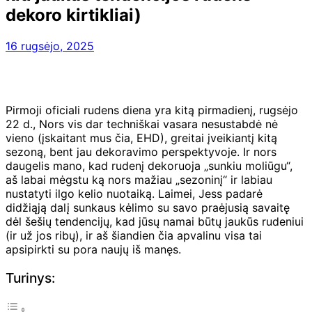
dekoro kirtikliai)
16 rugsėjo, 2025
Pirmoji oficiali rudens diena yra kitą pirmadienį, rugsėjo
22 d., Nors vis dar techniškai vasara nesustabdė nė
vieno (įskaitant mus čia, EHD), greitai įveikiantį kitą
sezoną, bent jau dekoravimo perspektyvoje. Ir nors
daugelis mano, kad rudenį dekoruoja „sunkiu moliūgu“,
aš labai mėgstu ką nors mažiau „sezoninį“ ir labiau
nustatyti ilgo kelio nuotaiką. Laimei, Jess padarė
didžiąją dalį sunkaus kėlimo su savo praėjusią savaitę
dėl šešių tendencijų, kad jūsų namai būtų jaukūs rudeniui
(ir už jos ribų), ir aš šiandien čia apvalinu visa tai
apsipirkti su pora naujų iš manęs.
Turinys: