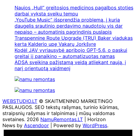
Naujos „Hull“ greitosios medicinos pagalbos stoties
darbai vyksta sveiku tempu
„YouTube Music“ išsprendžia problemą, į kurią
daugelis srautinio perdavimo naudotojų vis dar
nepaiso – automatinis pagrindinis puslapis
Transpennine Route Upgrade (TRU) Baker viadukas
kerta Kalderio upę Vakarų Jorkšyre
Kodėl JAV vyriausybė apribojo GPT-5.6, o paskui
greitai jį panaikino – automatizuotas namas
ADSA sveikina pažįstamą veidą atliekant naują, į
narį orientuotą vaidmenį
WEBSTUDIO.LT
© SKAITMENINIO MARKETINGO
PASLAUGOS. SEO tekstų rašymas, turinio kūrimas,
straipsnių rašymas ir talpinimas į mūsų valdomas
svetaines. 2026
NamųRemontas.LT
| Horizon
News by
Ascendoor
| Powered by
WordPress
.