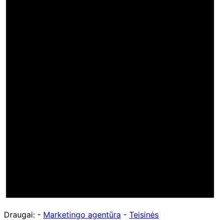
Draugai: -
Marketingo agentūra
-
Teisinės