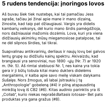
5 rudens tendencija: įnoringos lovos
Aš buvau šiek tiek nustebęs, kai tai pamačiau Jess
sąraše, tačiau jei žinai apie mane ir mano dizainą,
žinosite, kad taip pat džiaugiausi. Vargis yra didelis
kambarių veiksnys, dėl kurio mano širdis pamėgdžioja,
nors dažniausiai mažomis dozėmis. Lova, kuri yra viena
didžiausių akimirkų mūsų miegamosiose patalpose, tai
ne dėl silpnos širdies, tai tikrai.
Suapvalinau antikvarinių, derliaus ir naujų lovų bei galvos
lentų grupę su didžiuliu kainų spektru. Akivaizdu, kad
brangiausi yra senoviniai, nuo 1890 -ųjų (Nr. 7) ar 1920
m. (Nr. 5). Aš rimtai stebiuosi Nr. 1, nes kaina yra tokia
gera ir ji būtų tobula kitai mano dukters didelėms
mergaitėms, ir kalba apie savo meilę viskam dalykams
Sušalęs
. Nors žmogus, aš labai įsitraukiu į tą
„Anthropologie“ gobeleną (#4) ir pilną atspausdintą
minkštą lovą iš CB2 (#6). Kitas audinio parinktis yra iš
„Collab“, kurio niekas neprašė:
Baltasis lotosas
– Bet pats
produktas yra gana gražus (#8).