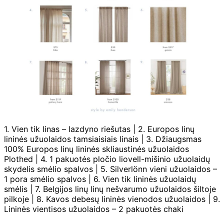
1. Vien tik linas – lazdyno riešutas | 2. Europos linų
lininės užuolaidos tamsiaisiais linais | 3. Džiaugsmas
100% Europos linų lininės skliaustinės užuolaidos
Plothed | 4. 1 pakuotės pločio liovell-mišinio užuolaidų
skydelis smėlio spalvos | 5. Silverlönn vieni užuolaidos –
1 pora smėlio spalvos | 6. Vien tik lininės užuolaidų
smėlis | 7. Belgijos linų linų nešvarumo užuolaidos šiltoje
pilkoje | 8. Kavos debesų lininės vienodos užuolaidos | 9.
Lininės vientisos užuolaidos – 2 pakuotės chaki