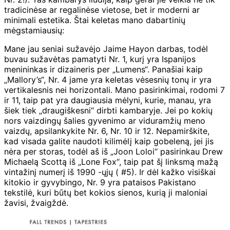
tradicinėse ar regalinėse vietose, bet ir moderni ar
minimali estetika. Štai keletas mano dabartinių
mėgstamiausių:
Mane jau seniai sužavėjo Jaime Hayon darbas, todėl
buvau sužavėtas pamatyti Nr. 1, kurį yra Ispanijos
menininkas ir dizaineris per „Lumens“. Panašiai kaip
„Mallory’s“, Nr. 4 jame yra keletas vėsesnių tonų ir yra
vertikalesnis nei horizontali. Mano pasirinkimai, rodomi 7
ir 11, taip pat yra daugiausia mėlyni, kurie, manau, yra
šiek tiek „draugiškesni“ dirbti kambaryje. Jei po kokių
nors vaizdingų šalies gyvenimo ar viduramžių meno
vaizdų, apsilankykite Nr. 6, Nr. 10 ir 12. Nepamirškite,
kad visada galite naudoti kilimėlį kaip gobeleną, jei jis
nėra per storas, todėl aš iš „Joon Loloi“ pasirinkau Drew
Michaelą Scottą iš „Lone Fox“, taip pat šį linksmą mažą
vintažinį numerį iš 1990 -ųjų ( #5). Ir dėl kažko visiškai
kitokio ir gyvybingo, Nr. 9 yra pataisos Pakistano
tekstilė, kuri būtų bet kokios sienos, kurią ji maloniai
žavisi, žvaigždė.