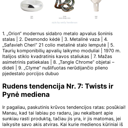
1. „Orion“ modernus sidabro metalo apvalus šoninis
stalas | 2. Desmondo kėdė | 3. Metalinė vaza | 4.
„Safavieh Cheri“ 21 colio metalinė stalo lemputė | 5.
Taurių komponibilių apvalių laikymo moduliai | 1970 m.
Italijos stiklo kvadratinis kavos staliukas | 7. Mažas
asimetrinis patiekalas | 8. „Tangle Chrome“ objetai –
dideli | 9. „Clyme“ nušlifuotas nerūdijančio plieno
pjedestalo porcijos dubuo
Rudens tendencija Nr. 7: Twists ir
Pynė mediena
Ir pagaliau, paskutinis krūvos tendencijos ratas: posūkiai!
Manau, kad tai labiau po radaru, jau nekalbant apie
sunkiau rasti produktą, tačiau jis yra, ir jis matomas, jei
laikysite savo akis atviras. Kai kurie medienos kūriniai iš