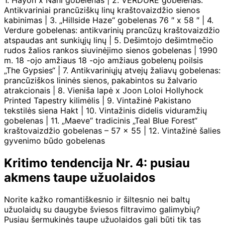
Antikvariniai prancūziškų linų kraštovaizdžio sienos
kabinimas | 3. „Hillside Haze“ gobelenas 76 ″ x 58 ″ | 4.
Verdure gobelenas: antikvarinių prancūzų kraštovaizdžio
atspaudas ant sunkiųjų linų | 5. Dešimtojo dešimtmečio
rudos žalios rankos siuvinėjimo sienos gobelenas | 1990
m. 18 -ojo amžiaus 18 -ojo amžiaus gobelenų poilsis
„The Gypsies“ | 7. Antikvariniųjų atvejų žaliavų gobelenas:
prancūziškos lininės sienos, pakabintos su žalvario
atrakcionais | 8. Vieniša lapė x Joon Loloi Hollyhock
Printed Tapestry kilimėlis | 9. Vintažinė Pakistano
tekstilės siena Hakt | 10. Vintažinis didelis viduramžių
gobelenas | 11. „Maeve“ tradicinis „Teal Blue Forest“
kraštovaizdžio gobelenas – 57 × 55 | 12. Vintažinė šalies
gyvenimo būdo gobelenas
Kritimo tendencija Nr. 4: pusiau
akmens taupe užuolaidos
Norite kažko romantiškesnio ir šiltesnio nei baltų
užuolaidų su daugybe šviesos filtravimo galimybių?
Pusiau šermukinės taupe užuolaidos gali būti tik tas