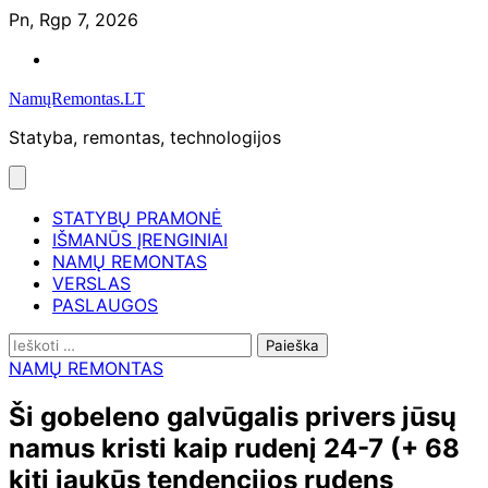
Skip
Pn, Rgp 7, 2026
to
Namų
content
remontas
NamųRemontas.LT
Statyba, remontas, technologijos
STATYBŲ PRAMONĖ
IŠMANŪS ĮRENGINIAI
NAMŲ REMONTAS
VERSLAS
PASLAUGOS
Ieškoti:
NAMŲ REMONTAS
Ši gobeleno galvūgalis privers jūsų
namus kristi kaip rudenį 24-7 (+ 68
kiti jaukūs tendencijos rudens