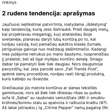
rinkinys
2 rudens tendencija: aprašymas
Jaučiuosi neįtikėtinai patvirtinta, matydama „išdėstymą“
kaip tendenciją, kurią Jess išsitraukė. Prieš daugelį metų,
kai projektavau miegamąjį, kurį atskleidiau šioje
svetainėje, planavau daryti lubų kontūrą po to, kai
turėjau vaizdą, kurį pamačiau aukštos klasės žurnale,
įstrigusioje galvoje nuo maždaug dešimtmečio. Kadangi
mes judėjome netrukus po mano šaudymo, nusprendžiau
jį praleisti, bet aš ilgai mylėjau kontūro detalę. Smagu
dabar tai pamatyti šiek tiek daugiau. Nors daugumoje
pavyzdžių, kai Jess parodė savo „Fall Trends Post“,
apėmė sienų procedūras, norėjau rasti tikrąjį produktą,
kuris kalbėjo su išvaizda.
Greičiausiai jūs matote kontūrus ar sienas tekstilės
gaminiuose, nors aš šiek tiek ištiesiau ribas su puikia
sofa iš „Sabai“ su raudonais vamzdžiais (#8) ir smulkiu
krūtinės/šoniniu stalu su spalvota ir raštuota kraštu (#7).
Aš labai įsitraukiu į tą „Citrine Pepper“ namų pagalvę (Nr.