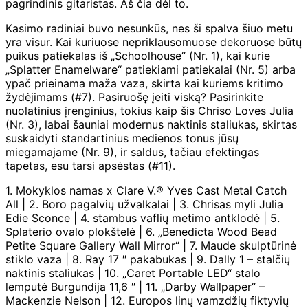
pagrindinis gitaristas. Aš čia dėl to.
Kasimo radiniai buvo nesunkūs, nes ši spalva šiuo metu
yra visur. Kai kuriuose nepriklausomuose dekoruose būtų
puikus patiekalas iš „Schoolhouse“ (Nr. 1), kai kurie
„Splatter Enamelware“ patiekiami patiekalai (Nr. 5) arba
ypač prieinama maža vaza, skirta kai kuriems kritimo
žydėjimams (#7). Pasiruošę įeiti viską? Pasirinkite
nuolatinius įrenginius, tokius kaip šis Chriso Loves Julia
(Nr. 3), labai šauniai modernus naktinis staliukas, skirtas
suskaidyti standartinius medienos tonus jūsų
miegamajame (Nr. 9), ir saldus, tačiau efektingas
tapetas, esu tarsi apsėstas (#11).
1. Mokyklos namas x Clare V.® Yves Cast Metal Catch
All | 2. Boro pagalvių užvalkalai | 3. Chrisas myli Julia
Edie Sconce | 4. stambus vaflių metimo antklodė | 5.
Splaterio ovalo plokštelė | 6. „Benedicta Wood Bead
Petite Square Gallery Wall Mirror“ | 7. Maude skulptūrinė
stiklo vaza | 8. Ray 17 ″ pakabukas | 9. Dally 1 – stalčių
naktinis staliukas | 10. „Caret Portable LED“ stalo
lemputė Burgundija 11,6 ″ | 11. „Darby Wallpaper“ –
Mackenzie Nelson | 12. Europos linų vamzdžių fiktyvių