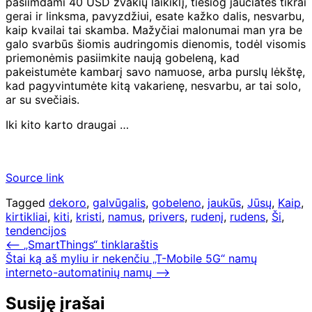
pasiimdami 40 USD žvakių laikiklį, tiesiog jaučiatės tikrai
gerai ir linksma, pavyzdžiui, esate kažko dalis, nesvarbu,
kaip kvailai tai skamba. Mažyčiai malonumai man yra be
galo svarbūs šiomis audringomis dienomis, todėl visomis
priemonėmis pasiimkite naują gobeleną, kad
pakeistumėte kambarį savo namuose, arba purslų lėkštę,
kad pagyvintumėte kitą vakarienę, nesvarbu, ar tai solo,
ar su svečiais.
Iki kito karto draugai …
Source link
Tagged
dekoro
,
galvūgalis
,
gobeleno
,
jaukūs
,
Jūsų
,
Kaip
,
kirtikliai
,
kiti
,
kristi
,
namus
,
privers
,
rudenį
,
rudens
,
Ši
,
tendencijos
Navigacija
⟵
„SmartThings“ tinklaraštis
Štai ką aš myliu ir nekenčiu „T-Mobile 5G“ namų
tarp
interneto-automatinių namų
⟶
įrašų
Susiję įrašai