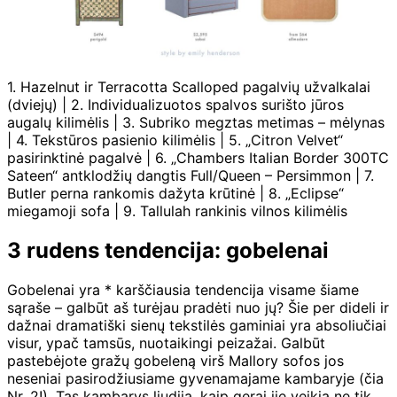
1. Hazelnut ir Terracotta Scalloped pagalvių užvalkalai
(dviejų) | 2. Individualizuotos spalvos surišto jūros
augalų kilimėlis | 3. Subriko megztas metimas – mėlynas
| 4. Tekstūros pasienio kilimėlis | 5. „Citron Velvet“
pasirinktinė pagalvė | 6. „Chambers Italian Border 300TC
Sateen“ antklodžių dangtis Full/Queen – Persimmon | 7.
Butler perna rankomis dažyta krūtinė | 8. „Eclipse“
miegamoji sofa | 9. Tallulah rankinis vilnos kilimėlis
3 rudens tendencija: gobelenai
Gobelenai yra * karščiausia tendencija visame šiame
sąraše – galbūt aš turėjau pradėti nuo jų? Šie per dideli ir
dažnai dramatiški sienų tekstilės gaminiai yra absoliučiai
visur, ypač tamsūs, nuotaikingi peizažai. Galbūt
pastebėjote gražų gobeleną virš Mallory sofos jos
neseniai pasirodžiusiame gyvenamajame kambaryje (čia
Nr. 2!). Tas kambarys liudija, kaip gerai jie veikia ne tik