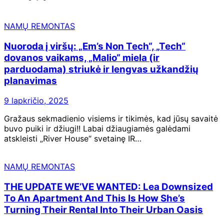
NAMŲ REMONTAS
Nuoroda į viršų: „Em’s Non Tech“, „Tech“
dovanos vaikams, „Malio“ miela (ir
parduodama) striukė ir lengvas užkandžių
planavimas
9 lapkričio, 2025
Gražaus sekmadienio visiems ir tikimės, kad jūsų savaitė
buvo puiki ir džiugi!! Labai džiaugiamės galėdami
atskleisti „River House“ svetainę IR…
NAMŲ REMONTAS
THE UPDATE WE’VE WANTED: Lea Downsized
To An Apartment And This Is How She’s
Turning Their Rental Into Their Urban Oasis