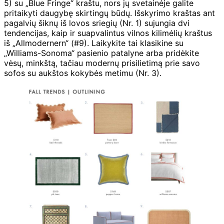
5) su „Blue Fringe“ kraštu, nors jų svetainėje galite
pritaikyti daugybę skirtingų būdų. Išskyrimo kraštas ant
pagalvių šiknų iš lovos sriegių (Nr. 1) sujungia dvi
tendencijas, kaip ir suapvalintus vilnos kilimėlių kraštus
iš „Allmodernern“ (#9). Laikykite tai klasikine su
„Williams-Sonoma“ pasienio patalyne arba pridėkite
vėsų, minkštą, tačiau modernų prisilietimą prie savo
sofos su aukštos kokybės metimu (Nr. 3).