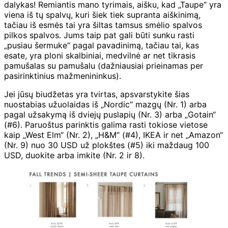
dalykas! Remiantis mano tyrimais, aišku, kad „Taupe“ yra
viena iš tų spalvų, kuri šiek tiek supranta aiškinimą,
tačiau iš esmės tai yra šiltas tamsus smėlio spalvos
pilkos spalvos. Jums taip pat gali būti sunku rasti
„pusiau šermuke“ pagal pavadinimą, tačiau tai, kas
esate, yra ploni skalbiniai, medvilnė ar net tikrasis
pamušalas su pamušalu (dažniausiai prieinamas per
pasirinktinius mažmenininkus).
Jei jūsų biudžetas yra tvirtas, apsvarstykite šias
nuostabias užuolaidas iš „Nordic“ mazgų (Nr. 1) arba
pagal užsakymą iš dviejų puslapių (Nr. 3) arba „Gotain“
(#6). Paruoštus parinktis galima rasti tokiose vietose
kaip „West Elm“ (Nr. 2), „H&M“ (#4), IKEA ir net „Amazon“
(Nr. 9) nuo 30 USD už plokštes (#5) iki maždaug 100
USD, duokite arba imkite (Nr. 2 ir 8).