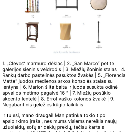
1. „Cleves“ marmuro dėklas | 2. „San Marco“ petite
galerijos sieninis veidrodis | 3. Miežių šoninis stalas | 4.
Rankų darbo pastelinės pasuktos žvakės | 5. „Florencia
Matte“ juodos medienos arkos konsolės stalas su
lentyna | 6. Marlon šilta balta ir juoda susukta odinė
apvalios metimo pagalvė 16 ″ | 7. Miežių posūkio
akcento lentelė | 8. Errol vaško kolonos žvakė | 9.
Negabaritinis geležies kūgio laikiklis
Ir tu esi, mano draugai! Man patinka tokio tipo
apsipirkimo įrašai, nes mums visiems nereikia naujų
užuolaidų, sofų ar dėklų prekių, tačiau kartais