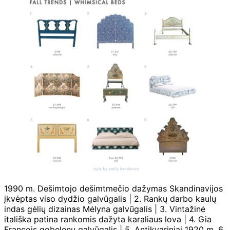
1990 m. Dešimtojo dešimtmečio dažymas Skandinavijos
įkvėptas viso dydžio galvūgalis | 2. Rankų darbo kaulų
indas gėlių dizainas Mėlyna galvūgalis | 3. Vintažinė
itališka patina rankomis dažyta karaliaus lova | 4. Gia
Francois gobelenų galvūgalis | 5. Antikvariniai 1920 m. 6.