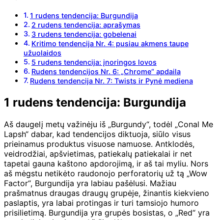
1 rudens tendencija: Burgundija
2 rudens tendencija: aprašymas
3 rudens tendencija: gobelenai
Kritimo tendencija Nr. 4: pusiau akmens taupe
užuolaidos
5 rudens tendencija: įnoringos lovos
Rudens tendencijos Nr. 6: „Chrome“ apdaila
Rudens tendencija Nr. 7: Twists ir Pynė mediena
1 rudens tendencija: Burgundija
Aš daugelį metų važinėju iš „Burgundy“, todėl „Conal Me
Lapsh“ dabar, kad tendencijos diktuoja, siūlo visus
prieinamus produktus visuose namuose. Antklodės,
veidrodžiai, apšvietimas, patiekalų patiekalai ir net
tapetai gauna kaštono apdorojimą, ir aš tai myliu. Nors
aš mėgstu netikėto raudonojo perforatorių už tą „Wow
Factor“, Burgundija yra labiau pašėlusi. Mažiau
prašmatnus draugas draugų grupėje, žinantis kiekvieno
paslaptis, yra labai protingas ir turi tamsiojo humoro
prisilietimą. Burgundija yra grupės bosistas, o „Red“ yra