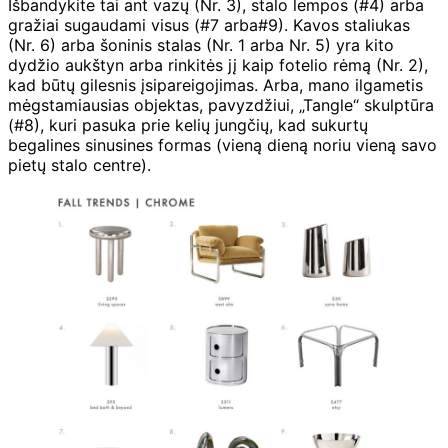
Išbandykite tai ant vazų (Nr. 3), stalo lempos (#4) arba
gražiai sugaudami visus (#7 arba#9). Kavos staliukas
(Nr. 6) arba šoninis stalas (Nr. 1 arba Nr. 5) yra kito
dydžio aukštyn arba rinkitės jį kaip fotelio rėmą (Nr. 2),
kad būtų gilesnis įsipareigojimas. Arba, mano ilgametis
mėgstamiausias objektas, pavyzdžiui, „Tangle“ skulptūra
(#8), kuri pasuka prie kelių jungčių, kad sukurtų
begalines sinusines formas (vieną dieną noriu vieną savo
pietų stalo centre).