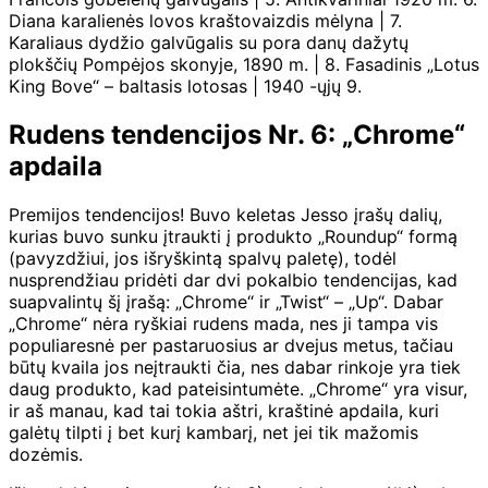
Diana karalienės lovos kraštovaizdis mėlyna | 7.
Karaliaus dydžio galvūgalis su pora danų dažytų
plokščių Pompėjos skonyje, 1890 m. | 8. Fasadinis „Lotus
King Bove“ – baltasis lotosas | 1940 -ųjų 9.
Rudens tendencijos Nr. 6: „Chrome“
apdaila
Premijos tendencijos! Buvo keletas Jesso įrašų dalių,
kurias buvo sunku įtraukti į produkto „Roundup“ formą
(pavyzdžiui, jos išryškintą spalvų paletę), todėl
nusprendžiau pridėti dar dvi pokalbio tendencijas, kad
suapvalintų šį įrašą: „Chrome“ ir „Twist“ – „Up“. Dabar
„Chrome“ nėra ryškiai rudens mada, nes ji tampa vis
populiaresnė per pastaruosius ar dvejus metus, tačiau
būtų kvaila jos neįtraukti čia, nes dabar rinkoje yra tiek
daug produkto, kad pateisintumėte. „Chrome“ yra visur,
ir aš manau, kad tai tokia aštri, kraštinė apdaila, kuri
galėtų tilpti į bet kurį kambarį, net jei tik mažomis
dozėmis.