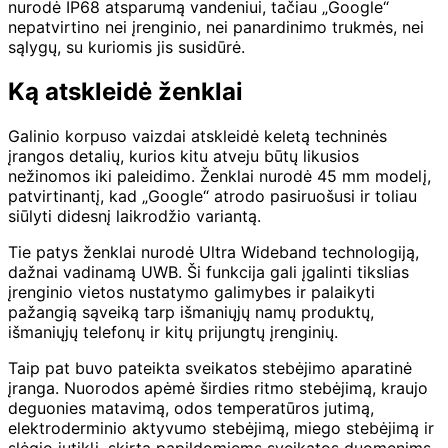
nurodė IP68 atsparumą vandeniui, tačiau „Google“
nepatvirtino nei įrenginio, nei panardinimo trukmės, nei
sąlygų, su kuriomis jis susidūrė.
Ką atskleidė ženklai
Galinio korpuso vaizdai atskleidė keletą techninės
įrangos detalių, kurios kitu atveju būtų likusios
nežinomos iki paleidimo. Ženklai nurodė 45 mm modelį,
patvirtinantį, kad „Google“ atrodo pasiruošusi ir toliau
siūlyti didesnį laikrodžio variantą.
Tie patys ženklai nurodė Ultra Wideband technologiją,
dažnai vadinamą UWB. Ši funkcija gali įgalinti tikslias
įrenginio vietos nustatymo galimybes ir palaikyti
pažangią sąveiką tarp išmaniųjų namų produktų,
išmaniųjų telefonų ir kitų prijungtų įrenginių.
Taip pat buvo pateikta sveikatos stebėjimo aparatinė
įranga. Nuorodos apėmė širdies ritmo stebėjimą, kraujo
deguonies matavimą, odos temperatūros jutimą,
elektroderminio aktyvumo stebėjimą, miego stebėjimą ir
slėgio jutiklį, skirtą papildomiems sveikatos duomenims