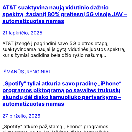
AT&T suaktyvina naują vidutinio dažnio
spektrą, žadantį 80% greitesnį 5G visoje JAV –
automatizuotas namas
21 lapkričio, 2025
AT&T įžengė į pagrindinį savo 5G plėtros etapą,
suaktyvindama naujai įsigytą vidutinės juostos spektrą,
kuris žymiai padidina belaidžio ryšio našumą…
IŠMANŪS ĮRENGINIAI
„Spotify“ tyliai atkuria savo pradinę „iPhone“
programos piktogramą po savaites trukusių
skundų dėl disko kamuoliuko pertvarkymo –
automatizuotas namas
27 birželio, 2026
„Spotify“ atkūrė pažįstamą „iPhone“ programos