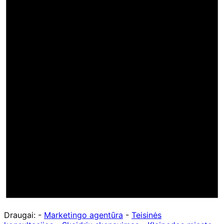
Draugai: -
Marketingo agentūra
-
Teisinės