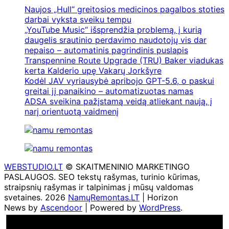
Naujos „Hull“ greitosios medicinos pagalbos stoties
darbai vyksta sveiku tempu
„YouTube Music“ išsprendžia problemą, į kurią
daugelis srautinio perdavimo naudotojų vis dar
nepaiso – automatinis pagrindinis puslapis
Transpennine Route Upgrade (TRU) Baker viadukas
kerta Kalderio upę Vakarų Jorkšyre
Kodėl JAV vyriausybė apribojo GPT-5.6, o paskui
greitai jį panaikino – automatizuotas namas
ADSA sveikina pažįstamą veidą atliekant naują, į
narį orientuotą vaidmenį
WEBSTUDIO.LT
© SKAITMENINIO MARKETINGO
PASLAUGOS. SEO tekstų rašymas, turinio kūrimas,
straipsnių rašymas ir talpinimas į mūsų valdomas
svetaines. 2026
NamųRemontas.LT
| Horizon
News by
Ascendoor
| Powered by
WordPress
.