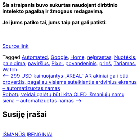
Šis straipsnis buvo sukurtas naudojant dirbtinio
intelekto pagalbą ir žmogaus redagavimą.
Jei jums patiko tai, jums taip pat gali patikti:
Source link
Tagged
Automated
,
Google
,
Home
,
neįprastas
,
Nuotėkis
,
paleidimą
,
paviršius
,
Pixel
,
povandeninis
,
prieš
,
Tariamas
,
Watch
Navigacija
⟵
299 USD kainuojantys „XREAL“ AR akiniai gali būti
proveržis, pagaliau visiems suteikiantis erdvinius ekranus
tarp
– automatizuotas namas
įrašų
Robotų veidai galėtų būti kita OLED išmaniųjų namų
siena – automatizuotas namas
⟶
Susiję įrašai
IŠMANŪS ĮRENGINIAI