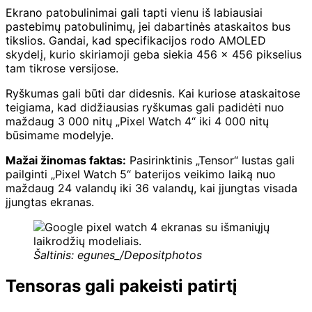
Ekrano patobulinimai gali tapti vienu iš labiausiai
pastebimų patobulinimų, jei dabartinės ataskaitos bus
tikslios. Gandai, kad specifikacijos rodo AMOLED
skydelį, kurio skiriamoji geba siekia 456 x 456 pikselius
tam tikrose versijose.
Ryškumas gali būti dar didesnis. Kai kuriose ataskaitose
teigiama, kad didžiausias ryškumas gali padidėti nuo
maždaug 3 000 nitų „Pixel Watch 4“ iki 4 000 nitų
būsimame modelyje.
Mažai žinomas faktas:
Pasirinktinis „Tensor“ lustas gali
pailginti „Pixel Watch 5“ baterijos veikimo laiką nuo
maždaug 24 valandų iki 36 valandų, kai įjungtas visada
įjungtas ekranas.
Šaltinis: egunes_/Depositphotos
Tensoras gali pakeisti patirtį