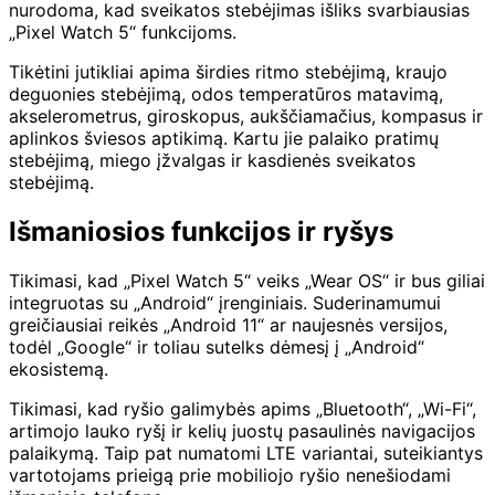
nurodoma, kad sveikatos stebėjimas išliks svarbiausias
„Pixel Watch 5“ funkcijoms.
Tikėtini jutikliai apima širdies ritmo stebėjimą, kraujo
deguonies stebėjimą, odos temperatūros matavimą,
akselerometrus, giroskopus, aukščiamačius, kompasus ir
aplinkos šviesos aptikimą. Kartu jie palaiko pratimų
stebėjimą, miego įžvalgas ir kasdienės sveikatos
stebėjimą.
Išmaniosios funkcijos ir ryšys
Tikimasi, kad „Pixel Watch 5“ veiks „Wear OS“ ir bus giliai
integruotas su „Android“ įrenginiais. Suderinamumui
greičiausiai reikės „Android 11“ ar naujesnės versijos,
todėl „Google“ ir toliau sutelks dėmesį į „Android“
ekosistemą.
Tikimasi, kad ryšio galimybės apims „Bluetooth“, „Wi-Fi“,
artimojo lauko ryšį ir kelių juostų pasaulinės navigacijos
palaikymą. Taip pat numatomi LTE variantai, suteikiantys
vartotojams prieigą prie mobiliojo ryšio nenešiodami