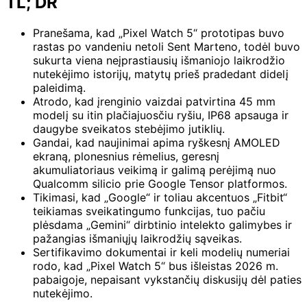
TL; DR
Pranešama, kad „Pixel Watch 5“ prototipas buvo
rastas po vandeniu netoli Sent Marteno, todėl buvo
sukurta viena neįprastiausių išmaniojo laikrodžio
nutekėjimo istorijų, matytų prieš pradedant didelį
paleidimą.
Atrodo, kad įrenginio vaizdai patvirtina 45 mm
modelį su itin plačiajuosčiu ryšiu, IP68 apsauga ir
daugybe sveikatos stebėjimo jutiklių.
Gandai, kad naujinimai apima ryškesnį AMOLED
ekraną, plonesnius rėmelius, geresnį
akumuliatoriaus veikimą ir galimą perėjimą nuo
Qualcomm silicio prie Google Tensor platformos.
Tikimasi, kad „Google“ ir toliau akcentuos „Fitbit“
teikiamas sveikatingumo funkcijas, tuo pačiu
plėsdama „Gemini“ dirbtinio intelekto galimybes ir
pažangias išmaniųjų laikrodžių sąveikas.
Sertifikavimo dokumentai ir keli modelių numeriai
rodo, kad „Pixel Watch 5“ bus išleistas 2026 m.
pabaigoje, nepaisant vykstančių diskusijų dėl paties
nutekėjimo.