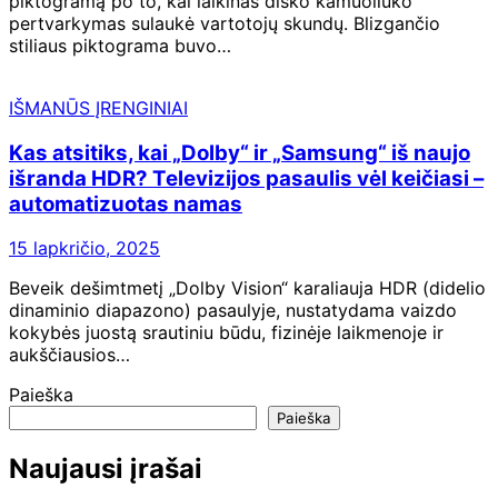
piktogramą po to, kai laikinas disko kamuoliuko
pertvarkymas sulaukė vartotojų skundų. Blizgančio
stiliaus piktograma buvo…
IŠMANŪS ĮRENGINIAI
Kas atsitiks, kai „Dolby“ ir „Samsung“ iš naujo
išranda HDR? Televizijos pasaulis vėl keičiasi –
automatizuotas namas
15 lapkričio, 2025
Beveik dešimtmetį „Dolby Vision“ karaliauja HDR (didelio
dinaminio diapazono) pasaulyje, nustatydama vaizdo
kokybės juostą srautiniu būdu, fizinėje laikmenoje ir
aukščiausios…
Paieška
Paieška
Naujausi įrašai