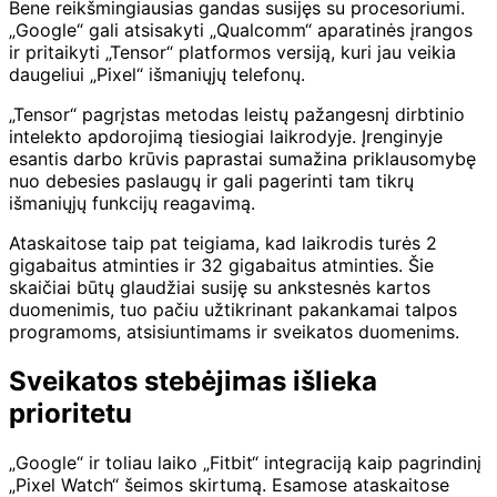
Bene reikšmingiausias gandas susijęs su procesoriumi.
„Google“ gali atsisakyti „Qualcomm“ aparatinės įrangos
ir pritaikyti „Tensor“ platformos versiją, kuri jau veikia
daugeliui „Pixel“ išmaniųjų telefonų.
„Tensor“ pagrįstas metodas leistų pažangesnį dirbtinio
intelekto apdorojimą tiesiogiai laikrodyje. Įrenginyje
esantis darbo krūvis paprastai sumažina priklausomybę
nuo debesies paslaugų ir gali pagerinti tam tikrų
išmaniųjų funkcijų reagavimą.
Ataskaitose taip pat teigiama, kad laikrodis turės 2
gigabaitus atminties ir 32 gigabaitus atminties. Šie
skaičiai būtų glaudžiai susiję su ankstesnės kartos
duomenimis, tuo pačiu užtikrinant pakankamai talpos
programoms, atsisiuntimams ir sveikatos duomenims.
Sveikatos stebėjimas išlieka
prioritetu
„Google“ ir toliau laiko „Fitbit“ integraciją kaip pagrindinį
„Pixel Watch“ šeimos skirtumą. Esamose ataskaitose