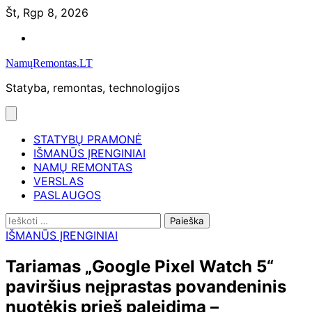
Skip
Št, Rgp 8, 2026
to
Namų
content
remontas
NamųRemontas.LT
Statyba, remontas, technologijos
STATYBŲ PRAMONĖ
IŠMANŪS ĮRENGINIAI
NAMŲ REMONTAS
VERSLAS
PASLAUGOS
Ieškoti:
IŠMANŪS ĮRENGINIAI
Tariamas „Google Pixel Watch 5“
paviršius neįprastas povandeninis
nuotėkis prieš paleidimą –