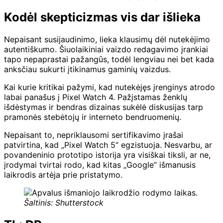
Kodėl skepticizmas vis dar išlieka
Nepaisant susijaudinimo, lieka klausimų dėl nutekėjimo
autentiškumo. Šiuolaikiniai vaizdo redagavimo įrankiai
tapo nepaprastai pažangūs, todėl lengviau nei bet kada
anksčiau sukurti įtikinamus gaminių vaizdus.
Kai kurie kritikai pažymi, kad nutekėjęs įrenginys atrodo
labai panašus į Pixel Watch 4. Pažįstamas ženklų
išdėstymas ir bendras dizainas sukėlė diskusijas tarp
pramonės stebėtojų ir interneto bendruomenių.
Nepaisant to, nepriklausomi sertifikavimo įrašai
patvirtina, kad „Pixel Watch 5“ egzistuoja. Nesvarbu, ar
povandeninio prototipo istorija yra visiškai tiksli, ar ne,
įrodymai tvirtai rodo, kad kitas „Google“ išmanusis
laikrodis artėja prie pristatymo.
Šaltinis: Shutterstock