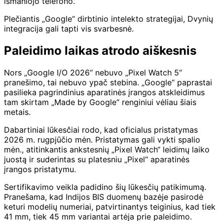
išmaniojo telefono.
Plečiantis „Google“ dirbtinio intelekto strategijai, Dvynių
integracija gali tapti vis svarbesnė.
Paleidimo laikas atrodo aiškesnis
Nors „Google I/O 2026“ nebuvo „Pixel Watch 5“
pranešimo, tai nebuvo ypač stebina. „Google“ paprastai
pasilieka pagrindinius aparatinės įrangos atskleidimus
tam skirtam „Made by Google“ renginiui vėliau šiais
metais.
Dabartiniai lūkesčiai rodo, kad oficialus pristatymas
2026 m. rugpjūčio mėn. Pristatymas gali vykti spalio
mėn., atitinkantis ankstesnių „Pixel Watch“ leidimų laiko
juostą ir suderintas su platesniu „Pixel“ aparatinės
įrangos pristatymu.
Sertifikavimo veikla padidino šių lūkesčių patikimumą.
Pranešama, kad Indijos BIS duomenų bazėje pasirodė
keturi modelių numeriai, patvirtinantys teiginius, kad tiek
41 mm, tiek 45 mm variantai artėja prie paleidimo.