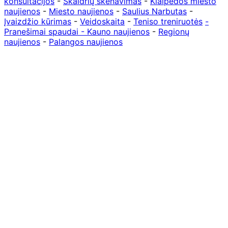
konsultacijos
-
Skaidrių skenavimas
-
Klaipedos miesto
naujienos
-
Miesto naujienos
-
Saulius Narbutas
-
Įvaizdžio kūrimas
-
Veidoskaita
-
Teniso treniruotės
-
Pranešimai spaudai -
Kauno naujienos
-
Regionų
naujienos
-
Palangos naujienos