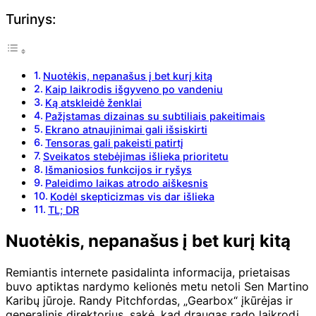
Turinys:
Nuotėkis, nepanašus į bet kurį kitą
Kaip laikrodis išgyveno po vandeniu
Ką atskleidė ženklai
Pažįstamas dizainas su subtiliais pakeitimais
Ekrano atnaujinimai gali išsiskirti
Tensoras gali pakeisti patirtį
Sveikatos stebėjimas išlieka prioritetu
Išmaniosios funkcijos ir ryšys
Paleidimo laikas atrodo aiškesnis
Kodėl skepticizmas vis dar išlieka
TL; DR
Nuotėkis, nepanašus į bet kurį kitą
Remiantis internete pasidalinta informacija, prietaisas
buvo aptiktas nardymo kelionės metu netoli Sen Martino
Karibų jūroje. Randy Pitchfordas, „Gearbox“ įkūrėjas ir
generalinis direktorius, sakė, kad draugas rado laikrodį