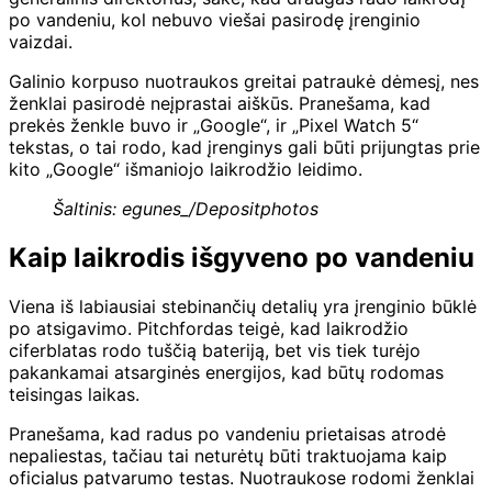
po vandeniu, kol nebuvo viešai pasirodę įrenginio
vaizdai.
Galinio korpuso nuotraukos greitai patraukė dėmesį, nes
ženklai pasirodė neįprastai aiškūs. Pranešama, kad
prekės ženkle buvo ir „Google“, ir „Pixel Watch 5“
tekstas, o tai rodo, kad įrenginys gali būti prijungtas prie
kito „Google“ išmaniojo laikrodžio leidimo.
Šaltinis: egunes_/Depositphotos
Kaip laikrodis išgyveno po vandeniu
Viena iš labiausiai stebinančių detalių yra įrenginio būklė
po atsigavimo. Pitchfordas teigė, kad laikrodžio
ciferblatas rodo tuščią bateriją, bet vis tiek turėjo
pakankamai atsarginės energijos, kad būtų rodomas
teisingas laikas.
Pranešama, kad radus po vandeniu prietaisas atrodė
nepaliestas, tačiau tai neturėtų būti traktuojama kaip
oficialus patvarumo testas. Nuotraukose rodomi ženklai