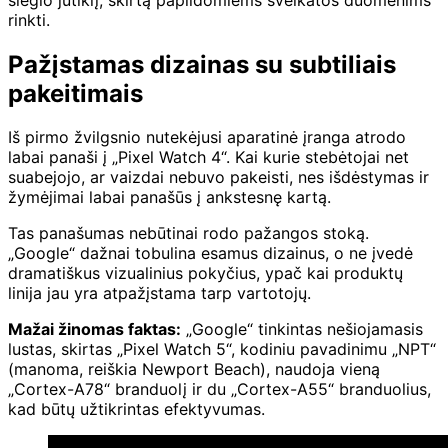
rinkti.
Pažįstamas dizainas su subtiliais
pakeitimais
Iš pirmo žvilgsnio nutekėjusi aparatinė įranga atrodo
labai panaši į „Pixel Watch 4“. Kai kurie stebėtojai net
suabejojo, ar vaizdai nebuvo pakeisti, nes išdėstymas ir
žymėjimai labai panašūs į ankstesnę kartą.
Tas panašumas nebūtinai rodo pažangos stoką.
„Google“ dažnai tobulina esamus dizainus, o ne įvedė
dramatiškus vizualinius pokyčius, ypač kai produktų
linija jau yra atpažįstama tarp vartotojų.
Mažai žinomas faktas:
„Google“ tinkintas nešiojamasis
lustas, skirtas „Pixel Watch 5“, kodiniu pavadinimu „NPT“
(manoma, reiškia Newport Beach), naudoja vieną
„Cortex-A78“ branduolį ir du „Cortex-A55“ branduolius,
kad būtų užtikrintas efektyvumas.