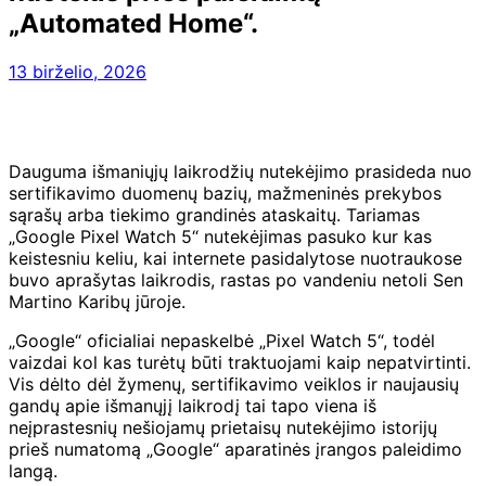
„Automated Home“.
13 birželio, 2026
Dauguma išmaniųjų laikrodžių nutekėjimo prasideda nuo
sertifikavimo duomenų bazių, mažmeninės prekybos
sąrašų arba tiekimo grandinės ataskaitų. Tariamas
„Google Pixel Watch 5“ nutekėjimas pasuko kur kas
keistesniu keliu, kai internete pasidalytose nuotraukose
buvo aprašytas laikrodis, rastas po vandeniu netoli Sen
Martino Karibų jūroje.
„Google“ oficialiai nepaskelbė „Pixel Watch 5“, todėl
vaizdai kol kas turėtų būti traktuojami kaip nepatvirtinti.
Vis dėlto dėl žymenų, sertifikavimo veiklos ir naujausių
gandų apie išmanųjį laikrodį tai tapo viena iš
neįprastesnių nešiojamų prietaisų nutekėjimo istorijų
prieš numatomą „Google“ aparatinės įrangos paleidimo
langą.