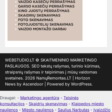
WEBSTUDIO.LT
© SKAITMENINIO MARKETINGO
PASLAUGOS. SEO tekstų rašymas, turinio kūrimas,
straipsnių rašymas ir talpinimas į mūsų valdomas
svetaines. 2026
NamųRemontas.LT
| Horizon
News by
Ascendoor
| Powered by
WordPress
.
Draugai: -
Marketingo agentūra
-
Teisinės
konsultacijos
-
Skaidrių skenavimas
-
Klaipedos miesto
naujienos
-
Miesto naujienos
-
Saulius Narbutas
-
Įvaizdžio