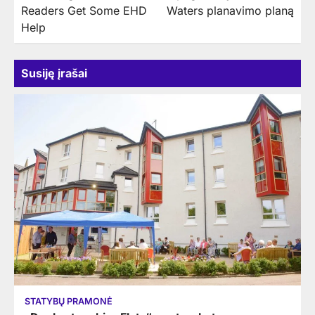
įrašų
Readers Get Some EHD
Waters planavimo planą
Help
Susiję įrašai
STATYBŲ PRAMONĖ