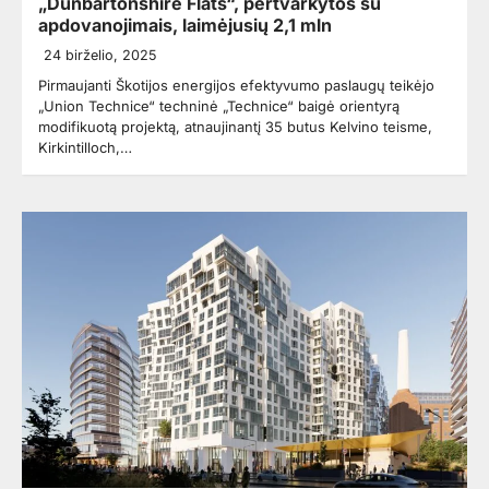
„Dunbartonshire Flats“, pertvarkytos su
apdovanojimais, laimėjusių 2,1 mln
24 birželio, 2025
Pirmaujanti Škotijos energijos efektyvumo paslaugų teikėjo
„Union Technice“ techninė „Technice“ baigė orientyrą
modifikuotą projektą, atnaujinantį 35 butus Kelvino teisme,
Kirkintilloch,…