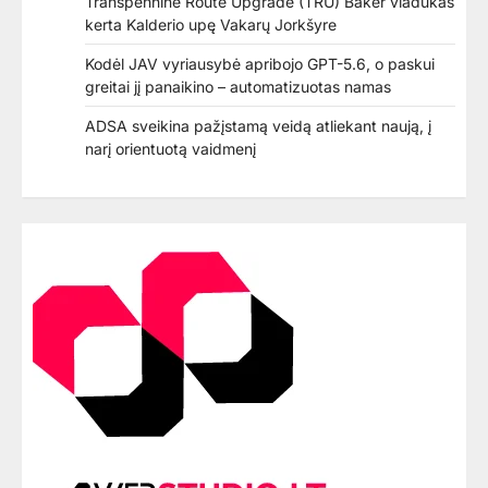
Transpennine Route Upgrade (TRU) Baker viadukas
kerta Kalderio upę Vakarų Jorkšyre
Kodėl JAV vyriausybė apribojo GPT-5.6, o paskui
greitai jį panaikino – automatizuotas namas
ADSA sveikina pažįstamą veidą atliekant naują, į
narį orientuotą vaidmenį