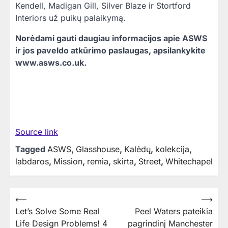
Kendell, Madigan Gill, Silver Blaze ir Stortford
Interiors už puikų palaikymą.
Norėdami gauti daugiau informacijos apie ASWS
ir jos paveldo atkūrimo paslaugas, apsilankykite
www.asws.co.uk.
Source link
Tagged
ASWS
,
Glasshouse
,
Kalėdų
,
kolekcija
,
labdaros
,
Mission
,
remia
,
skirta
,
Street
,
Whitechapel
Navigacija
⟵
⟶
Let’s Solve Some Real
Peel Waters pateikia
tarp
Life Design Problems! 4
pagrindinį Manchester