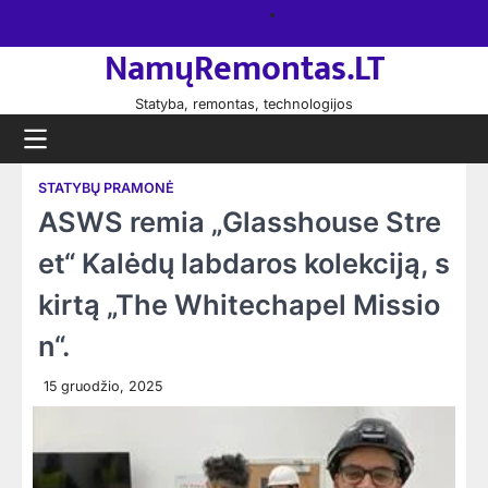
Skip
Namų
to
remontas
NamųRemontas.LT
content
Statyba, remontas, technologijos
STATYBŲ PRAMONĖ
ASWS remia „Glasshouse Stre
et“ Kalėdų labdaros kolekciją, s
kirtą „The Whitechapel Missio
n“.
15 gruodžio, 2025