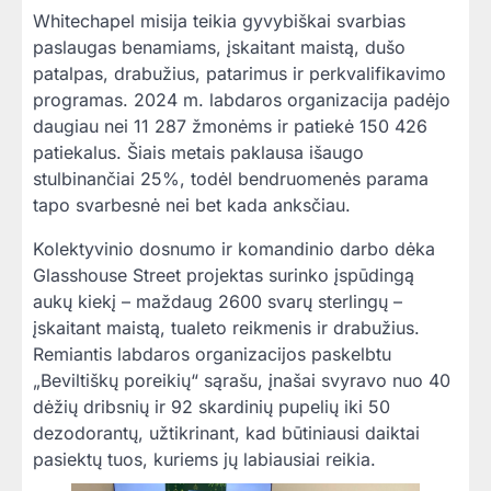
Whitechapel misija teikia gyvybiškai svarbias
paslaugas benamiams, įskaitant maistą, dušo
patalpas, drabužius, patarimus ir perkvalifikavimo
programas. 2024 m. labdaros organizacija padėjo
daugiau nei 11 287 žmonėms ir patiekė 150 426
patiekalus. Šiais metais paklausa išaugo
stulbinančiai 25%, todėl bendruomenės parama
tapo svarbesnė nei bet kada anksčiau.
Kolektyvinio dosnumo ir komandinio darbo dėka
Glasshouse Street projektas surinko įspūdingą
aukų kiekį – maždaug 2600 svarų sterlingų –
įskaitant maistą, tualeto reikmenis ir drabužius.
Remiantis labdaros organizacijos paskelbtu
„Beviltiškų poreikių“ sąrašu, įnašai svyravo nuo 40
dėžių dribsnių ir 92 skardinių pupelių iki 50
dezodorantų, užtikrinant, kad būtiniausi daiktai
pasiektų tuos, kuriems jų labiausiai reikia.