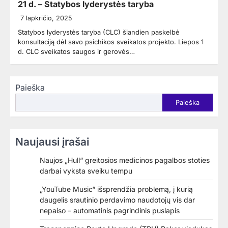
21 d. – Statybos lyderystės taryba
7 lapkričio, 2025
Statybos lyderystės taryba (CLC) šiandien paskelbė
konsultaciją dėl savo psichikos sveikatos projekto. Liepos 1
d. CLC sveikatos saugos ir gerovės…
Paieška
Paieška
Naujausi įrašai
Naujos „Hull“ greitosios medicinos pagalbos stoties
darbai vyksta sveiku tempu
„YouTube Music“ išsprendžia problemą, į kurią
daugelis srautinio perdavimo naudotojų vis dar
nepaiso – automatinis pagrindinis puslapis