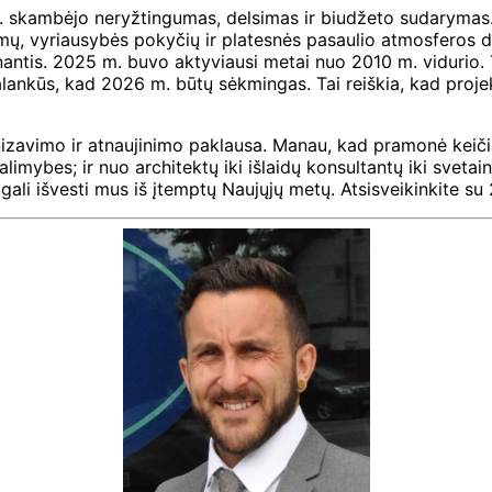
 skambėjo neryžtingumas, delsimas ir biudžeto sudarymas
tymų, vyriausybės pokyčių ir platesnės pasaulio atmosferos di
antis. 2025 m. buvo aktyviausi metai nuo 2010 m. vidurio. Ti
alankūs, kad 2026 m. būtų sėkmingas. Tai reiškia, kad projekt
avimo ir atnaujinimo paklausa. Manau, kad pramonė keičiasi
alimybes; ir nuo architektų iki išlaidų konsultantų iki sveta
li išvesti mus iš įtemptų Naujųjų metų. Atsisveikinkite su 2