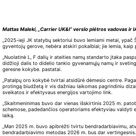
Mattas Maleki, „Carrier UK&I“ verslo plėtros vadovas ir I
„2025-ieji JK statybų sektoriui buvo lemiami metai, ypač Š
gyventojų gerove, nebėra atskiri pokalbiai; jie lemia, kaip
„Nuolatinė L, F dalių ir ateities namų standarto įtaka pas
didžioji dalis to didelio tankio gyvenamųjų namų ir svetin
geresne kokybe. pastatai.
„Patalpų oro kokybė tvirtai atsidūrė dėmesio centre. Pagal 
protingą biudžetą ir vis dažniau laikomas pagrindiniu dizai
sveikatos ir efektyvaus energijos vartojimo link.
„Skaitmeninimas buvo dar vienas išskirtinis 2025 m. patobu
schemose, padedančios operatoriams efektyviau valdyti en
laiką.
„Man 2025 m. buvo apibrėžti tvirtu bendradarbiavimu, atvira
bendradarbiavimo metodas 2026 m. bus dar vertingesnis. A