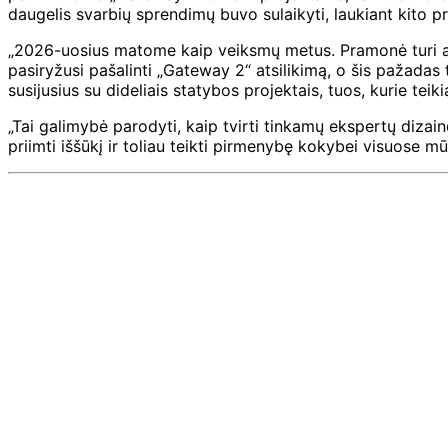
daugelis svarbių sprendimų buvo sulaikyti, laukiant kito 
„2026-uosius matome kaip veiksmų metus. Pramonė turi aiš
pasiryžusi pašalinti „Gateway 2“ atsilikimą, o šis pažadas 
susijusius su dideliais statybos projektais, tuos, kurie tei
„Tai galimybė parodyti, kaip tvirti tinkamų ekspertų dizai
priimti iššūkį ir toliau teikti pirmenybę kokybei visuose m