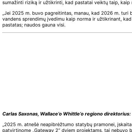
sumažinti riziką ir užtikrinti, kad pastatai veiktų taip, ka
„Jei 2025 m. buvo pagreitintas, manau, kad 2026 m. turi b
vandens sprendimų įvedimu kaip norma ir užtikrinant, kad 
pastatas; naudos gauna visi.
Carlas Saxonas, Wallace’o Whittle’o regiono direktorius:
„2025 m. atnešė neapibrėžtumo statybų pramonei, įskaitant 
patvirtinome „Gateway 2“ dviem projektams, tai nebuvo be 