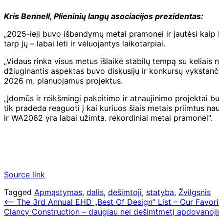
Kris Bennell, Plieninių langų asociacijos prezidentas:
„2025-ieji buvo išbandymų metai pramonei ir jautėsi kaip l
tarp jų – labai lėti ir vėluojantys laikotarpiai.
„Vidaus rinka visus metus išlaikė stabilų tempą su keliais n
džiuginantis aspektas buvo diskusijų ir konkursų vykstanč
2026 m. planuojamus projektus.
„Įdomūs ir reikšmingi pakeitimo ir atnaujinimo projektai b
tik pradeda reaguoti į kai kuriuos šiais metais priimtus na
ir WA2062 yra labai užimta. rekordiniai metai pramonei“.
Source link
Tagged
Apmąstymas
,
dalis
,
dešimtoji
,
statyba
,
Žvilgsnis
Navigacija
⟵
The 3rd Annual EHD „Best Of Design” List – Our Favo
Clancy Construction – daugiau nei dešimtmetį apdovanoj
tarp