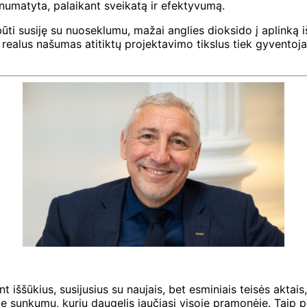
ip numatyta, palaikant sveikatą ir efektyvumą.
ūti susiję su nuoseklumu, mažai anglies dioksido į aplinką 
realus našumas atitiktų projektavimo tikslus tiek gyventoj
iššūkius, susijusius su naujais, bet esminiais teisės aktais
sunkumų, kurių daugelis jaučiasi visoje pramonėje. Taip pa