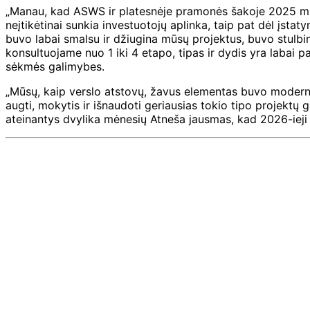
„Manau, kad ASWS ir platesnėje pramonės šakoje 2025 m.
neįtikėtinai sunkia investuotojų aplinka, taip pat dėl įsta
buvo labai smalsu ir džiugina mūsų projektus, buvo stulbin
konsultuojame nuo 1 iki 4 etapo, tipas ir dydis yra labai p
sėkmės galimybes.
„Mūsų, kaip verslo atstovų, žavus elementas buvo moderniz
augti, mokytis ir išnaudoti geriausias tokio tipo projektų g
ateinantys dvylika mėnesių Atneša jausmas, kad 2026-ieji ga