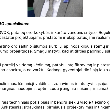
AQ specialistas
:
VOK, patalpų oro kokybės ir karšto vandens srityse. Regulia
 pastatai projektuojami, pristatomi ir eksploatuojami realiam
partino oro šaltinio šilumos siurblių, aplinkos kilpų siste
gumo projektuose. Smagu matyti, kad atitikties pagrindu suk
poreikį valdomą vėdinimą, patobulintą filtravimą ir platesnį
no aspektu, o ne varžtu. Kadangi gyventojai didžiąją laiko da
linimas. Išmanieji valdikliai, zonavimas ir intuityvi sąsaj
ergijos naudojimą, optimizuoti įrenginio našumą ir sumažin
is techniniais pokalbiais ir bendru siekiu visoje tiekimo gr
nkstesnis įsitraukimas, pirmiausia projektavimas ir tinkam