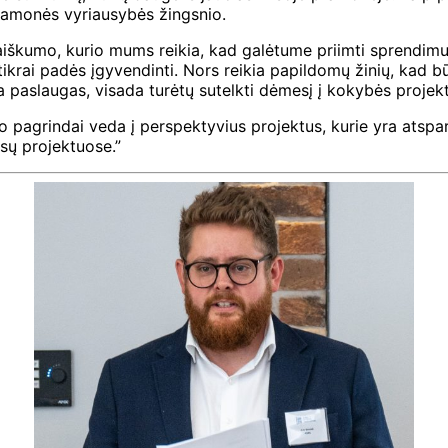
pramonės vyriausybės žingsnio.
kumo, kurio mums reikia, kad galėtume priimti sprendimus 
tikrai padės įgyvendinti. Nors reikia papildomų žinių, kad bū
kia paslaugas, visada turėtų sutelkti dėmesį į kokybės projek
no pagrindai veda į perspektyvius projektus, kurie yra atsp
ūsų projektuose.”