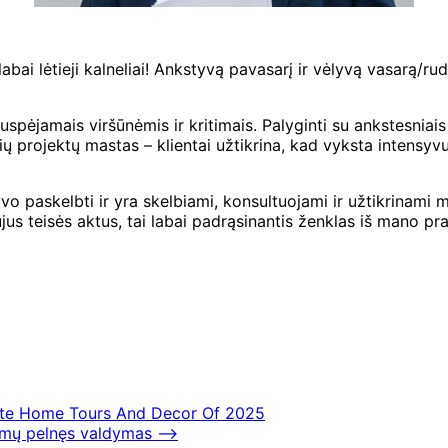
abai lėtieji kalneliai! Ankstyvą pavasarį ir vėlyvą vasarą/r
uspėjamais viršūnėmis ir kritimais. Palyginti su ankstesniais
ių projektų mastas – klientai užtikrina, kad vyksta intensy
uvo paskelbti ir yra skelbiami, konsultuojami ir užtikrinam
ujus teisės aktus, tai labai padrąsinantis ženklas iš mano pr
rite Home Tours And Decor Of 2025
imų pelnęs valdymas
⟶