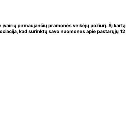
 įvairių pirmaujančių pramonės veikėjų požiūrį. Šį kartą
asociacija, kad surinktų savo nuomones apie pastarųjų 12