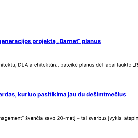
generacijos projektą „Barnet“ planus
ektu, DLA architektūra, pateikė planus dėl labai laukto „Ri
ardas, kuriuo pasitikima jau du dešimtmečius
nagement“ švenčia savo 20-metį – tai svarbus įvykis, atspi