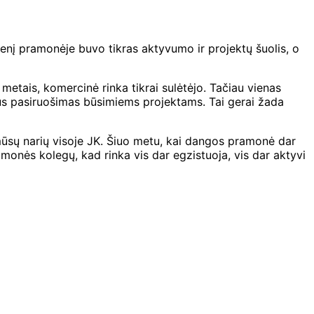
udenį pramonėje buvo tikras aktyvumo ir projektų šuolis, o
 metais, komercinė rinka tikrai sulėtėjo. Tačiau vienas
vus pasiruošimas būsimiems projektams. Tai gerai žada
i mūsų narių visoje JK. Šiuo metu, kai dangos pramonė dar
amonės kolegų, kad rinka vis dar egzistuoja, vis dar aktyvi