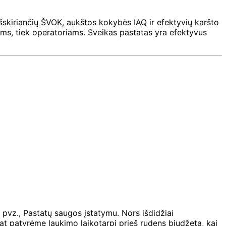
išskiriančių ŠVOK, aukštos kokybės IAQ ir efektyvių karšto
ams, tiek operatoriams. Sveikas pastatas yra efektyvus
, pvz., Pastatų saugos įstatymu. Nors išdidžiai
t patyrėme laukimo laikotarpį prieš rudens biudžetą, kai