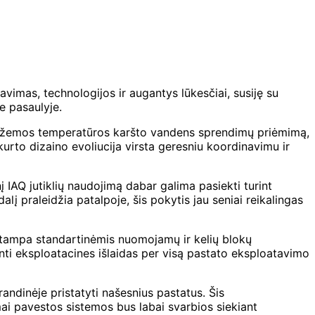
vimas, technologijos ir augantys lūkesčiai, susiję su
e pasaulyje.
mų ir žemos temperatūros karšto vandens sprendimų priėmimą,
urto dizaino evoliucija virsta geresniu koordinavimu ir
 IAQ jutiklių naudojimą dabar galima pasiekti turint
lį praleidžia patalpoje, šis pokytis jau seniai reikalingas
os tampa standartinėmis nuomojamų ir kelių blokų
ti eksploatacines išlaidas per visą pastato eksploatavimo
andinėje pristatyti našesnius pastatus. Šis
ai pavestos sistemos bus labai svarbios siekiant