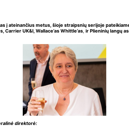
 į ateinančius metus, šioje straipsnių serijoje pateikiame
, Carrier UK&I,
Wallace’as Whittle’as
,
ir Plieninių langų 
alinė direktorė: