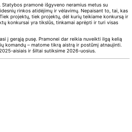
. Statybos pramonė išgyveno neramius metus su
desnių rinkos atidėjimų ir vėlavimų. Nepaisant to, tai, kas
ek projektų, tiek projektų, dėl kurių teikiame konkursą ir
ų konkursai yra tikslūs, tinkamai aprėpti ir turi visas
 į gerąją pusę. Pramonei dar reikia nuveikti ilgą kelią
inių komandų – matome tikrą aistrą ir postūmį atnaujinti.
025-aisiais ir šiltai sutiksime 2026-uosius.