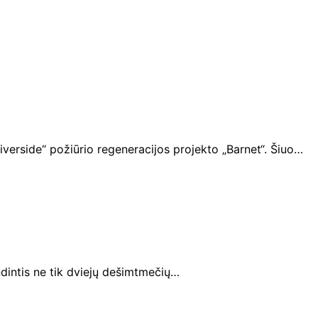
verside“ požiūrio regeneracijos projekto „Barnet“. Šiuo…
ndintis ne tik dviejų dešimtmečių…