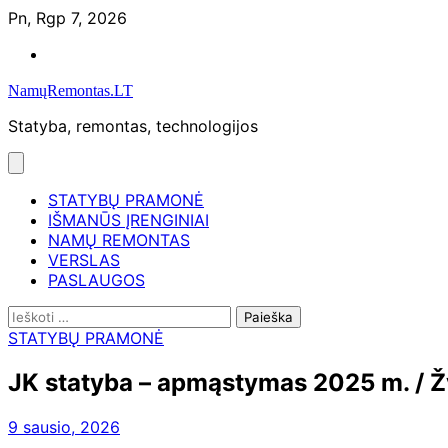
Skip
Pn, Rgp 7, 2026
to
Namų
content
remontas
NamųRemontas.LT
Statyba, remontas, technologijos
STATYBŲ PRAMONĖ
IŠMANŪS ĮRENGINIAI
NAMŲ REMONTAS
VERSLAS
PASLAUGOS
Ieškoti:
STATYBŲ PRAMONĖ
JK statyba – apmąstymas 2025 m. / Žvi
9 sausio, 2026