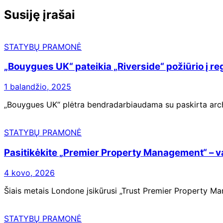
įrašų
Susiję įrašai
STATYBŲ PRAMONĖ
„Bouygues UK“ pateikia „Riverside“ požiūrio į re
1 balandžio, 2025
„Bouygues UK“ plėtra bendradarbiaudama su paskirta archit
STATYBŲ PRAMONĖ
Pasitikėkite „Premier Property Management“ – v
4 kovo, 2026
Šiais metais Londone įsikūrusi „Trust Premier Property Ma
STATYBŲ PRAMONĖ