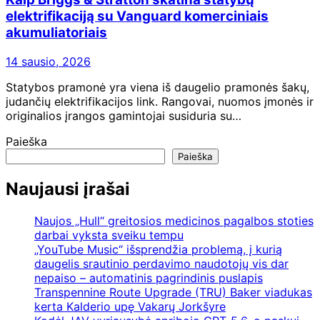
elektrifikaciją su Vanguard komerciniais
akumuliatoriais
14 sausio, 2026
Statybos pramonė yra viena iš daugelio pramonės šakų,
judančių elektrifikacijos link. Rangovai, nuomos įmonės ir
originalios įrangos gamintojai susiduria su…
Paieška
Paieška
Naujausi įrašai
Naujos „Hull“ greitosios medicinos pagalbos stoties
darbai vyksta sveiku tempu
„YouTube Music“ išsprendžia problemą, į kurią
daugelis srautinio perdavimo naudotojų vis dar
nepaiso – automatinis pagrindinis puslapis
Transpennine Route Upgrade (TRU) Baker viadukas
kerta Kalderio upę Vakarų Jorkšyre