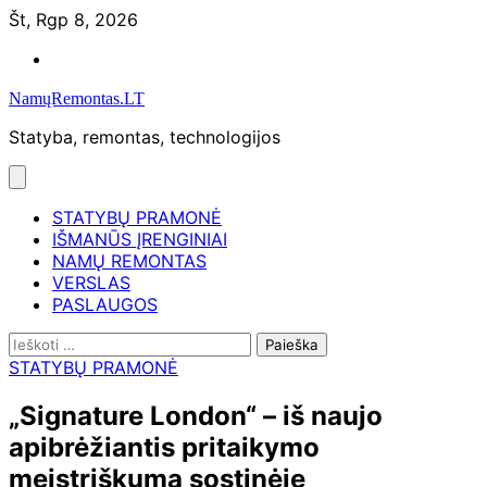
Skip
Št, Rgp 8, 2026
to
Namų
content
remontas
NamųRemontas.LT
Statyba, remontas, technologijos
STATYBŲ PRAMONĖ
IŠMANŪS ĮRENGINIAI
NAMŲ REMONTAS
VERSLAS
PASLAUGOS
Ieškoti:
STATYBŲ PRAMONĖ
„Signature London“ – iš naujo
apibrėžiantis pritaikymo
meistriškumą sostinėje