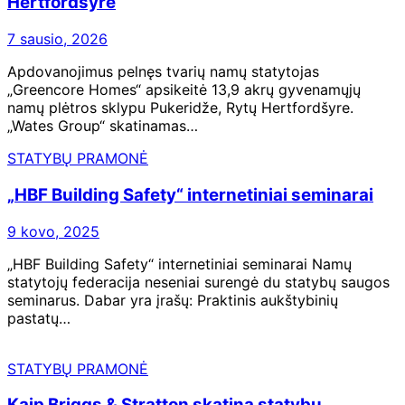
Hertfordšyre
7 sausio, 2026
Apdovanojimus pelnęs tvarių namų statytojas
„Greencore Homes“ apsikeitė 13,9 akrų gyvenamųjų
namų plėtros sklypu Pukeridže, Rytų Hertfordšyre.
„Wates Group“ skatinamas…
STATYBŲ PRAMONĖ
„HBF Building Safety“ internetiniai seminarai
9 kovo, 2025
„HBF Building Safety“ internetiniai seminarai Namų
statytojų federacija neseniai surengė du statybų saugos
seminarus. Dabar yra įrašų: Praktinis aukštybinių
pastatų…
STATYBŲ PRAMONĖ
Kaip Briggs & Stratton skatina statybų