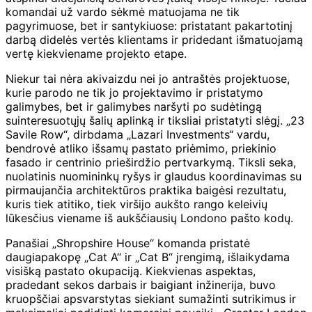
komandai už vardo sėkmė matuojama ne tik
pagyrimuose, bet ir santykiuose: pristatant pakartotinį
darbą didelės vertės klientams ir pridedant išmatuojamą
vertę kiekviename projekto etape.
Niekur tai nėra akivaizdu nei jo antraštės projektuose,
kurie parodo ne tik jo projektavimo ir pristatymo
galimybes, bet ir galimybes naršyti po sudėtingą
suinteresuotųjų šalių aplinką ir tiksliai pristatyti slėgį. „23
Savile Row“, dirbdama „Lazari Investments“ vardu,
bendrovė atliko išsamų pastato priėmimo, priekinio
fasado ir centrinio prieširdžio pertvarkymą. Tiksli seka,
nuolatinis nuomininkų ryšys ir glaudus koordinavimas su
pirmaujančia architektūros praktika baigėsi rezultatu,
kuris tiek atitiko, tiek viršijo aukšto rango keleivių
lūkesčius viename iš aukščiausių Londono pašto kodų.
Panašiai „Shropshire House“ komanda pristatė
daugiapakopę „Cat A“ ir „Cat B“ įrengimą, išlaikydama
visišką pastato okupaciją. Kiekvienas aspektas,
pradedant sekos darbais ir baigiant inžinerija, buvo
kruopščiai apsvarstytas siekiant sumažinti sutrikimus ir