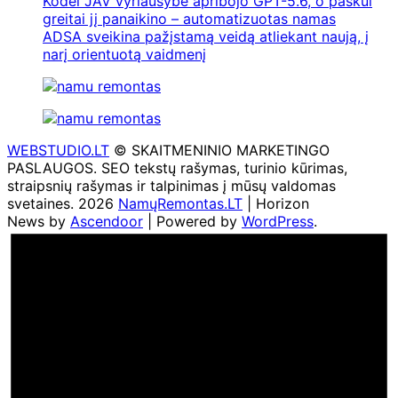
Kodėl JAV vyriausybė apribojo GPT-5.6, o paskui
greitai jį panaikino – automatizuotas namas
ADSA sveikina pažįstamą veidą atliekant naują, į
narį orientuotą vaidmenį
WEBSTUDIO.LT
© SKAITMENINIO MARKETINGO
PASLAUGOS. SEO tekstų rašymas, turinio kūrimas,
straipsnių rašymas ir talpinimas į mūsų valdomas
svetaines. 2026
NamųRemontas.LT
| Horizon
News by
Ascendoor
| Powered by
WordPress
.