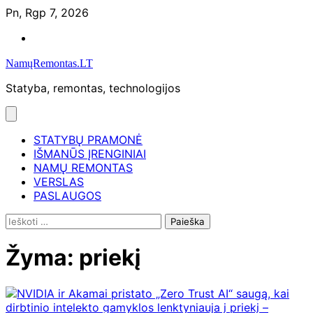
Skip
Pn, Rgp 7, 2026
to
Namų
content
remontas
NamųRemontas.LT
Statyba, remontas, technologijos
STATYBŲ PRAMONĖ
IŠMANŪS ĮRENGINIAI
NAMŲ REMONTAS
VERSLAS
PASLAUGOS
Ieškoti:
Žyma:
priekį