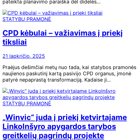
pateikta planavimo paraiška dėl didelės…
STATYBŲ PRAMONĖ
CPD kėbulai – važiavimas į priekį
tiksliai
21 lapkričio, 2025
Praėjus dešimčiai metų nuo tada, kai statybos pramonės
naujienos paskutinį kartą pasivijo CPD organus, įmonė
patyrė nepaprastą transformaciją. Kadaise ji…
STATYBŲ PRAMONĖ
„Winvic“ juda į priekį ketvirtajame
Linkolnšyro apygardos tarybos
greitkelių pagrindų projekte