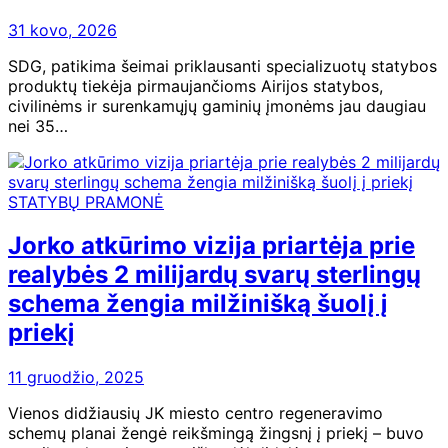
31 kovo, 2026
SDG, patikima šeimai priklausanti specializuotų statybos
produktų tiekėja pirmaujančioms Airijos statybos,
civilinėms ir surenkamųjų gaminių įmonėms jau daugiau
nei 35…
STATYBŲ PRAMONĖ
Jorko atkūrimo vizija priartėja prie
realybės 2 milijardų svarų sterlingų
schema žengia milžinišką šuolį į
priekį
11 gruodžio, 2025
Vienos didžiausių JK miesto centro regeneravimo
schemų planai žengė reikšmingą žingsnį į priekį – buvo