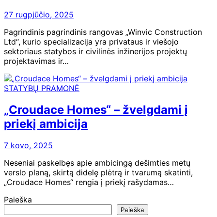
27 rugpjūčio, 2025
Pagrindinis pagrindinis rangovas „Winvic Construction
Ltd“, kurio specializacija yra privataus ir viešojo
sektoriaus statybos ir civilinės inžinerijos projektų
projektavimas ir…
STATYBŲ PRAMONĖ
„Croudace Homes“ – žvelgdami į
priekį ambicija
7 kovo, 2025
Neseniai paskelbęs apie ambicingą dešimties metų
verslo planą, skirtą didelę plėtrą ir tvarumą skatinti,
„Croudace Homes“ rengia į priekį rašydamas…
Paieška
Paieška