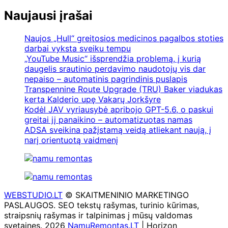
Naujausi įrašai
Naujos „Hull“ greitosios medicinos pagalbos stoties
darbai vyksta sveiku tempu
„YouTube Music“ išsprendžia problemą, į kurią
daugelis srautinio perdavimo naudotojų vis dar
nepaiso – automatinis pagrindinis puslapis
Transpennine Route Upgrade (TRU) Baker viadukas
kerta Kalderio upę Vakarų Jorkšyre
Kodėl JAV vyriausybė apribojo GPT-5.6, o paskui
greitai jį panaikino – automatizuotas namas
ADSA sveikina pažįstamą veidą atliekant naują, į
narį orientuotą vaidmenį
WEBSTUDIO.LT
© SKAITMENINIO MARKETINGO
PASLAUGOS. SEO tekstų rašymas, turinio kūrimas,
straipsnių rašymas ir talpinimas į mūsų valdomas
svetaines. 2026
NamųRemontas.LT
| Horizon