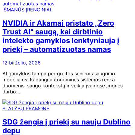
IŠMANŪS ĮRENGINIAI
NVIDIA ir Akamai pristato „Zero
Trust AI“ saugą, kai dirbtinio
intelekto gamyklos lenktyniauja į
priekį – automatizuotas namas
12 birželio, 2026
AI gamyklos tampa per greitos seniems saugumo
modeliams. Kadangi autonominės sistemos renka
duomenis, saugo kontekstą ir veikia įvairiose įmonės
darbo…
STATYBŲ PRAMONĖ
SDG žengia į priekį su nauju Dublino
depu