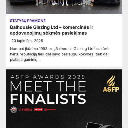
STATYBŲ PRAMONĖ
Balhousie Glazing Ltd – komercinės ir
apdovanojimų sėkmės pasiekimas
20 lapkričio, 2025
Nuo pat įkūrimo 1993 m. „Balhousie Glazing Ltd“ sukūrė
tvirtą reputaciją tiek dėl savo paslaugų kokybės, tiek dėl
plataus gaminių…