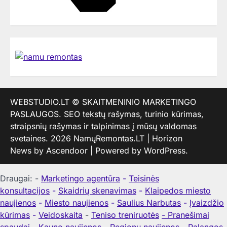
WEBSTUDIO.LT
© SKAITMENINIO MARKETINGO
PASLAUGOS. SEO tekstų rašymas, turinio kūrimas,
straipsnių rašymas ir talpinimas į mūsų valdomas
svetaines. 2026
NamųRemontas.LT
| Horizon
News by
Ascendoor
| Powered by
WordPress
.
Draugai: -
Marketingo agentūra
-
Teisinės
konsultacijos
-
Skaidrių skenavimas
-
Klaipedos miesto
naujienos
-
Miesto naujienos
-
Saulius Narbutas
-
Įvaizdžio
kūrimas
-
Veidoskaita
-
Teniso treniruotės
- Pranešimai
spaudai -
Kauno naujienos
-
Regionų naujienos
-
Palangos