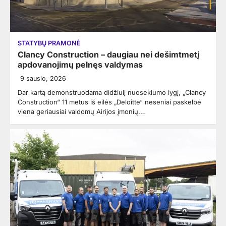
STATYBŲ PRAMONĖ
Clancy Construction – daugiau nei dešimtmetį
apdovanojimų pelnęs valdymas
9 sausio, 2026
Dar kartą demonstruodama didžiulį nuoseklumo lygį, „Clancy
Construction“ 11 metus iš eilės „Deloitte“ neseniai paskelbė
viena geriausiai valdomų Airijos įmonių.…