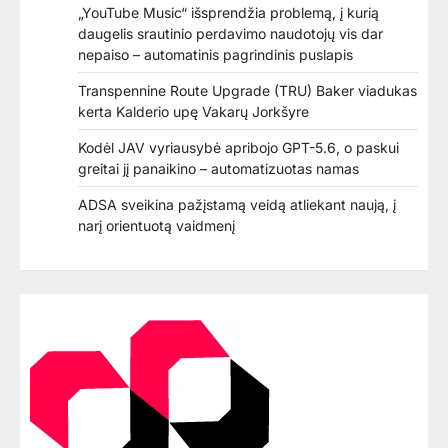
„YouTube Music“ išsprendžia problemą, į kurią
daugelis srautinio perdavimo naudotojų vis dar
nepaiso – automatinis pagrindinis puslapis
Transpennine Route Upgrade (TRU) Baker viadukas
kerta Kalderio upę Vakarų Jorkšyre
Kodėl JAV vyriausybė apribojo GPT-5.6, o paskui
greitai jį panaikino – automatizuotas namas
ADSA sveikina pažįstamą veidą atliekant naują, į
narį orientuotą vaidmenį