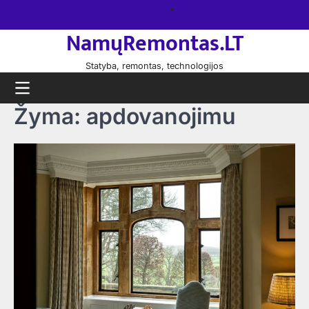
Skip
Namų
to
remontas
NamųRemontas.LT
content
Statyba, remontas, technologijos
Žyma:
apdovanojimu